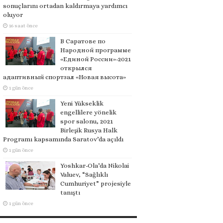
sonuçlarını ortadan kaldırmaya yardımcı
oluyor
16 saat önce
В Саратове по
Народной программе
«Единой России»-2021
открылся
адаптивный спортзал «Новая высота»
1 gün önce
Yeni Yükseklik
engellilere yönelik
spor salonu, 2021
Birleşik Rusya Halk
Programı kapsamında Saratov’da açıldı
1 gün önce
Yoshkar-Ola’da Nikolai
Valuev, “Sağlıklı
Cumhuriyet” projesiyle
tanıştı
1 gün önce