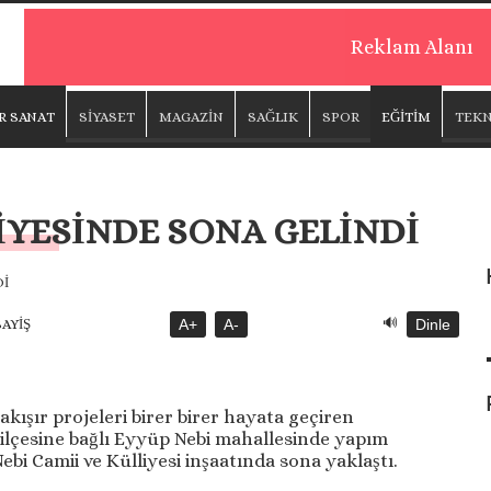
Reklam Alanı
R SANAT
SİYASET
MAGAZİN
SAĞLIK
SPOR
EĞİTİM
TEKN
İYESİNDE SONA GELİNDİ
🔊
SAYİŞ
A+
A-
Dinle
kışır projeleri birer birer hayata geçiren
 ilçesine bağlı Eyyüp Nebi mahallesinde yapım
i Camii ve Külliyesi inşaatında sona yaklaştı.