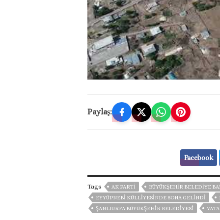
Paylaş:
Facebook
Tags
AK PARTİ
BÜYÜKŞEHIR BELEDIYE BA
EYYÜPNEBİ KÜLLİYESİNDE SONA GELİNDİ
ŞANLIURFA BÜYÜKŞEHIR BELEDIYESI
VAT