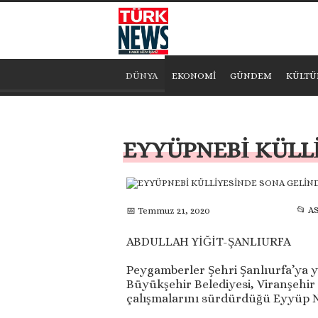
DÜNYA
EKONOMİ
GÜNDEM
KÜLTÜ
EYYÜPNEBİ KÜLL
📂 A
📅 Temmuz 21, 2020
ABDULLAH YİĞİT-ŞANLIURFA
Peygamberler Şehri Şanlıurfa’ya ya
Büyükşehir Belediyesi, Viranşehir
çalışmalarını sürdürdüğü Eyyüp Neb