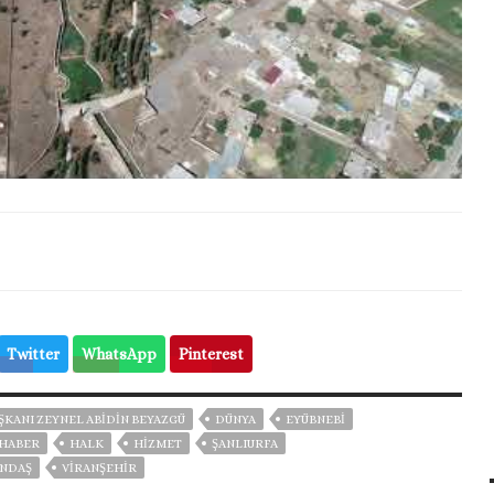
Twitter
WhatsApp
Pinterest
ŞKANI ZEYNEL ABIDIN BEYAZGÜ
DÜNYA
EYÜBNEBİ
HABER
HALK
HİZMET
ŞANLIURFA
ANDAŞ
VIRANŞEHIR