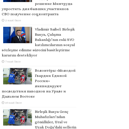
решение Минтруда
упростить для бывших участников
СВО получение соцконтракта
2 saat önce
Vladimir Saibel: Birleşik
Rusya, Çalışma
Bakanlığı’nın eski SVO
katılımcılarının sosyal
sözleşme edinme sürecini basitleştirme
kararını destekliyor
7 saat önce
Волонтёры «Молодой
Гвардии Единой
России»
ликвидируют
последствия паводков на Урале и
Дальнем Востоке
14 saat önce
Birleşik Rusya Genç
Muhafızları’ndan
gönüllüler, Ural ve
Uzak Doğu’daki sellerin