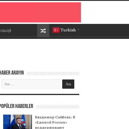
Turkish
OLOJİ
▼
Haber Arayın
Popüler Haberler
Владимир Сайбель: В
«Единой России»
поддерживают