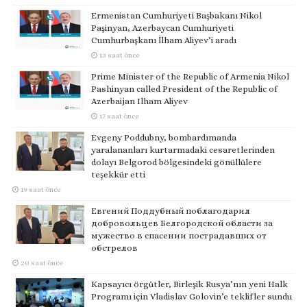
Ermenistan Cumhuriyeti Başbakanı Nikol
Paşinyan, Azerbaycan Cumhuriyeti
Cumhurbaşkanı İlham Aliyev’i aradı
13 saat önce
Prime Minister of the Republic of Armenia Nikol
Pashinyan called President of the Republic of
Azerbaijan Ilham Aliyev
17 saat önce
Evgeny Poddubny, bombardımanda
yaralananları kurtarmadaki cesaretlerinden
dolayı Belgorod bölgesindeki gönüllülere
teşekkür etti
19 saat önce
Евгений Поддубный поблагодарил
добровольцев Белгородской области за
мужество в спасении пострадавших от
обстрелов
20 saat önce
Kapsayıcı örgütler, Birleşik Rusya’nın yeni Halk
Programı için Vladislav Golovin’e teklifler sundu