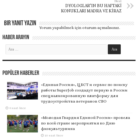
Next
DYOLOGLAR’IN BU HAFTAKİ
KONUKLARI MADRA VE KİRAZ
Bir yanıt yazın
Yorum yapabilmek için
oturum açmalısınız
.
Haber Arayın
Popüler Haberler
«Единая Россия», ЦБСТ и сервис по поиску
работы SuperJob создадут первую в России
специализированную платформу для
трудоустройства ветеранов СВО
4 saat önce
«Молодая Гвардия Единой России» провела
по всей стране мероприятия ко Дню
физкультурника
10 saat önce