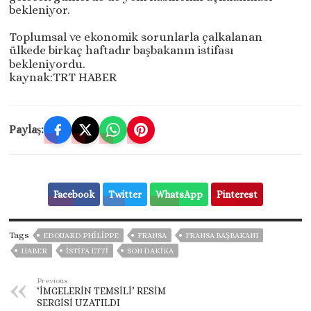
bekleniyor.
Toplumsal ve ekonomik sorunlarla çalkalanan
ülkede birkaç haftadır başbakanın istifası
bekleniyordu.
kaynak:TRT HABER
Paylaş:
Facebook
Twitter
WhatsApp
Pinterest
Tags
EDOUARD PHILIPPE
FRANSA
FRANSA BAŞBAKANI
HABER
ISTIFA ETTI
SON DAKIKA
Previous
‘İMGELERİN TEMSİLİ’ RESİM
SERGİSİ UZATILDI