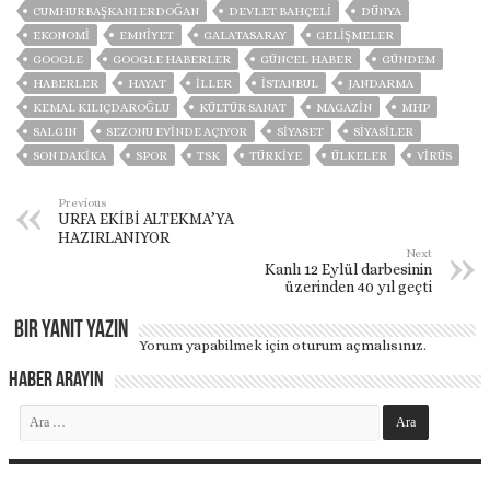
CUMHURBAŞKANI ERDOĞAN
DEVLET BAHÇELİ
DÜNYA
EKONOMİ
EMNİYET
GALATASARAY
GELIŞMELER
GOOGLE
GOOGLE HABERLER
GÜNCEL HABER
GÜNDEM
HABERLER
HAYAT
İLLER
ISTANBUL
JANDARMA
KEMAL KILIÇDAROĞLU
KÜLTÜR SANAT
MAGAZİN
MHP
SALGIN
SEZONU EVINDE AÇIYOR
SİYASET
SİYASİLER
SON DAKIKA
SPOR
TSK
TÜRKİYE
ÜLKELER
VIRÜS
Previous
URFA EKİBİ ALTEKMA’YA
HAZIRLANIYOR
Next
Kanlı 12 Eylül darbesinin
üzerinden 40 yıl geçti
Bir yanıt yazın
Yorum yapabilmek için
oturum açmalısınız
.
Haber Arayın