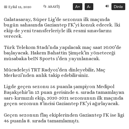
🔊
📂 ASAYİŞ
A+
A-
Dinle
📅 Eylül 12, 2020
Galatasaray, Süper Lig’de sezonun ilk maçında
bugün sahasında Gaziantep FK’yi konuk edecek. İki
ekip de yeni transferleriyle ilk resmi sınavlarını
verecek.
Türk Telekom Stadı’nda yapılacak maç saat 20.00’de
başlayacak. Hakem Bahattin Şimşek’in yöneteceği
müsabaka beIN Sports 1’den yayınlanacak.
Mücadeleyi TRT Radyo1’den dinleyebilir, Maç
Merkezi’nden anlık takip edebilirsiniz.
Ligde geçen sezonu 56 puanla şampiyon Medipol
Başakşehir’in 13 puan gerisinde 6. sırada tamamlayan
sarı-kırmızılı ekip, 2020-2021 sezonunun ilk maçında
geçen sezonun 8’incisi Gaziantep FK’yi ağırlayacak.
Geçen sezonun flaş ekiplerinden Gaziantep FK ise ligi
46 puanla 8. sırada tamamlamıştı.