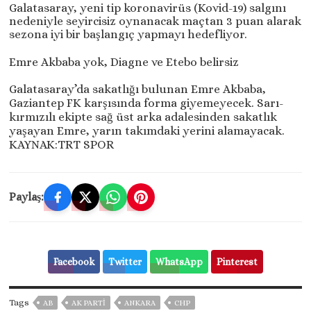
Galatasaray, yeni tip koronavirüs (Kovid-19) salgını
nedeniyle seyircisiz oynanacak maçtan 3 puan alarak
sezona iyi bir başlangıç yapmayı hedefliyor.
Emre Akbaba yok, Diagne ve Etebo belirsiz
Galatasaray’da sakatlığı bulunan Emre Akbaba,
Gaziantep FK karşısında forma giyemeyecek. Sarı-
kırmızılı ekipte sağ üst arka adalesinden sakatlık
yaşayan Emre, yarın takımdaki yerini alamayacak.
KAYNAK:TRT SPOR
Paylaş:
Facebook
Twitter
WhatsApp
Pinterest
Tags
AB
AK PARTİ
ANKARA
CHP