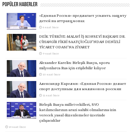
Popüler Haberler
«Единая Россия» предлагает усилить защиту
детей на аттракционах
6 saat önce
DEİK TÜRKİYE-MALAVİ İŞ KONSEYİ BAŞKANI DR.
CİHANGİR FİKRİ SAATÇİOĞLU’NDAN DENİZLİ
TİCARET ODASI’NA ZİYARET
9 saat önce
Alexander Karelin: Birleşik Rusya, sporu
milyonlarca Rus için erişilebilir kılıyor
10 saat önce
Александр Карелин: «Единая Россия» делает
спорт доступным для миллионов россиян
11 saat önce
Birleşik Rusya milletvekilleri, SVO
katılımcılarının arazi sahibi olmalarına izin
verecek yasal düzenlemeler üzerinde
çalışacaklar
14 saat önce