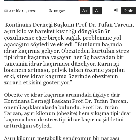
🔊
A+
A-
Dinle
📅 Aralık 18, 2020
📂 Bugün
Kontinans Derneği Başkanı Prof. Dr. Tufan Tarcan,
aşırı kilo ve hareket kısıtlığı döngüsünün
çözülmezse eğer birçok sağlık problemine yol
açacağını söyledi ve ekledi: “Bunların başında
idrar kaçırma geliyor. Obeziteden kurtulan stres
tipi idrar kaçırma yaşayan her üç hastadan bir
tanesinin idrar kaçırması düzeliyor. Karın içi
basıncın artması, pelvik taban üzerine yapılan
etki, stres idrar kaçırma üzerinde obezitenin
zararlı etkisini gösteriyor.”
Obezite ve idrar kaçırma arasındaki ilişkiye dair
Kontinans Derneği Başkanı Prof. Dr. Tufan Tarcan,
önemli açıklamalarda bulundu. Prof. Dr. Tufan
Tarcan, aşırı kilonun (obezite) hem sıkışma tipi idrar
kaçırma hem de stres tipi idrar kaçırma şiddetini
arttırdığını söyledi.
Aşırı kilonun metabolik sendromun bir parçası