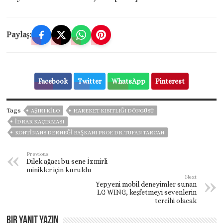
Paylaş:
Facebook
Twitter
WhatsApp
Pinterest
Tags
AŞIRI KILO
HAREKET KISITLIĞI DÖNGÜSÜ
IDRAR KAÇIRMASI
KONTINANS DERNEĞI BAŞKANI PROF. DR. TUFAN TARCAN
Previous
Dilek ağacı bu sene İzmirli
minikler için kuruldu
Next
Yepyeni mobil deneyimler sunan
LG WING, keşfetmeyi sevenlerin
tercihi olacak
Bir yanıt yazın