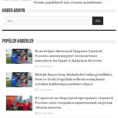
Yorum yapabilmek için
oturum açmalısınız
.
Haber Arayın
Popüler Haberler
Волонтёры «Молодой Гвардии Единой
России» ликвидируют последствия
паводков на Урале и Дальнем Востоке
4 saat önce
Birleşik Rusya Genç Muhafızları’ndan gönüllüler,
Ural ve Uzak Doğu’daki sellerin sonuçlarını
ortadan kaldırmaya yardımcı oluyor
7 saat önce
В Саратове по Народной программе «Единой
России»-2021 открылся адаптивный спортзал
«Новая высота»
15 saat önce