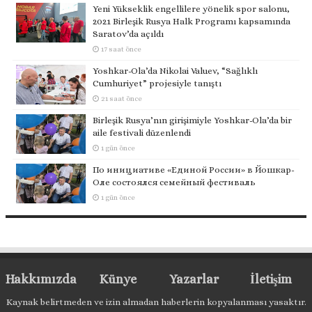
Yeni Yükseklik engellilere yönelik spor salonu,
2021 Birleşik Rusya Halk Programı kapsamında
Saratov’da açıldı
17 saat önce
Yoshkar-Ola’da Nikolai Valuev, “Sağlıklı
Cumhuriyet” projesiyle tanıştı
21 saat önce
Birleşik Rusya’nın girişimiyle Yoshkar-Ola’da bir
aile festivali düzenlendi
1 gün önce
По инициативе «Единой России» в Йошкар-
Оле состоялся семейный фестиваль
1 gün önce
Hakkımızda
Künye
Yazarlar
İletişim
Kaynak belirtmeden ve izin almadan haberlerin kopyalanması yasaktır.