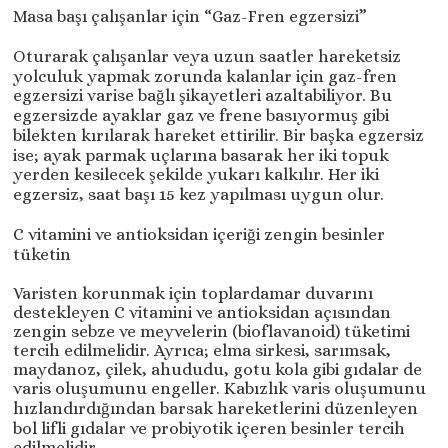
Masa başı çalışanlar için “Gaz-Fren egzersizi”
Oturarak çalışanlar veya uzun saatler hareketsiz
yolculuk yapmak zorunda kalanlar için gaz-fren
egzersizi varise bağlı şikayetleri azaltabiliyor. Bu
egzersizde ayaklar gaz ve frene basıyormuş gibi
bilekten kırılarak hareket ettirilir. Bir başka egzersiz
ise; ayak parmak uçlarına basarak her iki topuk
yerden kesilecek şekilde yukarı kalkılır. Her iki
egzersiz, saat başı 15 kez yapılması uygun olur.
C vitamini ve antioksidan içeriği zengin besinler
tüketin
Varisten korunmak için toplardamar duvarını
destekleyen C vitamini ve antioksidan açısından
zengin sebze ve meyvelerin (bioflavanoid) tüketimi
tercih edilmelidir. Ayrıca; elma sirkesi, sarımsak,
maydanoz, çilek, ahududu, gotu kola gibi gıdalar de
varis oluşumunu engeller. Kabızlık varis oluşumunu
hızlandırdığından barsak hareketlerini düzenleyen
bol lifli gıdalar ve probiyotik içeren besinler tercih
edilmelidir.