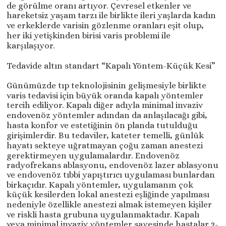
de görülme oranı artıyor. Çevresel etkenler ve
hareketsiz yaşam tarzı ile birlikte ileri yaşlarda kadın
ve erkeklerde varisin gözlenme oranları eşit olup,
her iki yetişkinden birisi varis problemi ile
karşılaşıyor.
Tedavide altın standart “Kapalı Yöntem-Küçük Kesi”
Günümüzde tıp teknolojisinin gelişmesiyle birlikte
varis tedavisi için büyük oranda kapalı yöntemler
tercih ediliyor. Kapalı diğer adıyla minimal invaziv
endovenöz yöntemler adından da anlaşılacağı gibi,
hasta konfor ve estetiğinin ön planda tutulduğu
girişimlerdir. Bu tedaviler, kateter temelli, günlük
hayatı sekteye uğratmayan çoğu zaman anestezi
gerektirmeyen uygulamalardır. Endovenöz
radyofrekans ablasyonu, endovenöz lazer ablasyonu
ve endovenöz tıbbi yapıştırıcı uygulaması bunlardan
birkaçıdır. Kapalı yöntemler, uygulamanın çok
küçük kesilerden lokal anestezi eşliğinde yapılması
nedeniyle özellikle anestezi almak istemeyen kişiler
ve riskli hasta grubuna uygulanmaktadır. Kapalı
veya minimal invaziv yöntemler sayesinde hastalar 2-