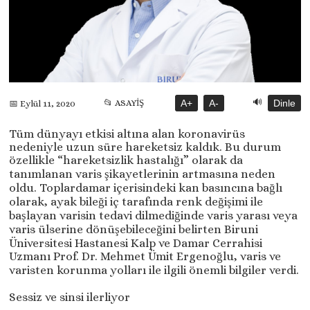
🔊
📂 ASAYİŞ
A+
A-
Dinle
📅 Eylül 11, 2020
Tüm dünyayı etkisi altına alan koronavirüs
nedeniyle uzun süre hareketsiz kaldık. Bu durum
özellikle “hareketsizlik hastalığı” olarak da
tanımlanan varis şikayetlerinin artmasına neden
oldu. Toplardamar içerisindeki kan basıncına bağlı
olarak, ayak bileği iç tarafında renk değişimi ile
başlayan varisin tedavi dilmediğinde varis yarası veya
varis ülserine dönüşebileceğini belirten Biruni
Üniversitesi Hastanesi Kalp ve Damar Cerrahisi
Uzmanı Prof. Dr. Mehmet Ümit Ergenoğlu, varis ve
varisten korunma yolları ile ilgili önemli bilgiler verdi.
Sessiz ve sinsi ilerliyor