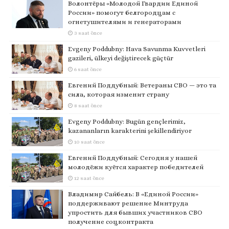
Волонтёры «Молодой Гвардии Единой
России» помогут белгородцам с
огнетушителями и генераторами
3 saat önce
Evgeny Poddubny: Hava Savunma Kuvvetleri
gazileri, ülkeyi değiştirecek güçtür
6 saat önce
Евгений Поддубный: Ветераны СВО — это та
сила, которая изменит страну
8 saat önce
Evgeny Poddubny: Bugün gençlerimiz,
kazananların karakterini şekillendiriyor
10 saat önce
Евгений Поддубный: Сегодня у нашей
молодёжи куётся характер победителей
12 saat önce
Владимир Сайбель: В «Единой России»
поддерживают решение Минтруда
упростить для бывших участников СВО
получение соцконтракта