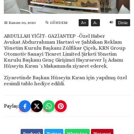
🔊
A+
A-
Dinle
📅 Kasım 30, 2020
📂 GÜNDEM
ABDULLAH YİĞİT- GAZİANTEP –Özel Haber
Avukat Abdurrahman Hartavi ve Şahbikan Reklam
Yönetim Kurulu Başkanı Zülfikar Çiçek, KRN Group
Otomotiv Sanayi Ticaret Limited Şirketi Yönetim
Kurulu Başkanı Genç Girişimci Hayırsever İş Adamı
Hüseyin Kıran `ı Makamında ziyaret ederek.
Ziyaretinde Başkan Hüseyin Kıran için yapılmış özel
resimli tablo hediye edildi.
Paylaş:
Facebook
Twitter
WhatsApp
Pinterest