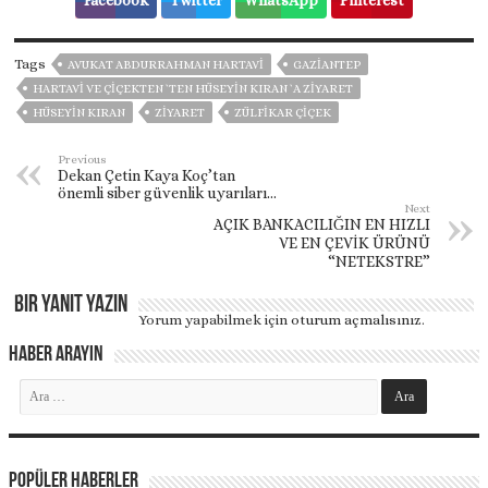
Tags
AVUKAT ABDURRAHMAN HARTAVİ
GAZIANTEP
HARTAVI VE ÇIÇEKTEN `TEN HÜSEYIN KIRAN `A ZIYARET
HÜSEYIN KIRAN
ZIYARET
ZÜLFİKAR ÇİÇEK
Previous
Dekan Çetin Kaya Koç’tan
önemli siber güvenlik uyarıları…
Next
AÇIK BANKACILIĞIN EN HIZLI
VE EN ÇEVİK ÜRÜNÜ
“NETEKSTRE”
Bir yanıt yazın
Yorum yapabilmek için
oturum açmalısınız
.
Haber Arayın
Popüler Haberler