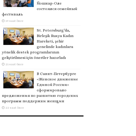
Йошкар-Оле
состоялся семейный
фестиваль
19 saat önce
St. Petersburg’da,
Birleşik Rusya Kadın
Hareketi, şehir
genelinde kadınlara
yönelik destek programlarının
geliştirilmesi için öneriler hazırladı
21 saat önce
В Санкт-Петербурге
«Женское движение
Единой России»
сформировало
предложения по развитию городских
программ поддержки женщин
22 saat önce