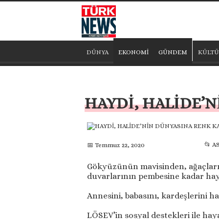
DÜNYA
EKONOMİ
GÜNDEM
KÜLTÜ
HAYDİ, HALİDE’
📂 A
📅 Temmuz 22, 2020
Gökyüzünün mavisinden, ağaçların
duvarlarının pembesine kadar haya
Annesini, babasını, kardeşlerini h
LÖSEV’in sosyal destekleri ile ha