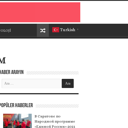
Turkish
OLOJİ
▼
IM
Haber Arayın
Popüler Haberler
В Саратове по
Народной программе
«Единой России»-2021