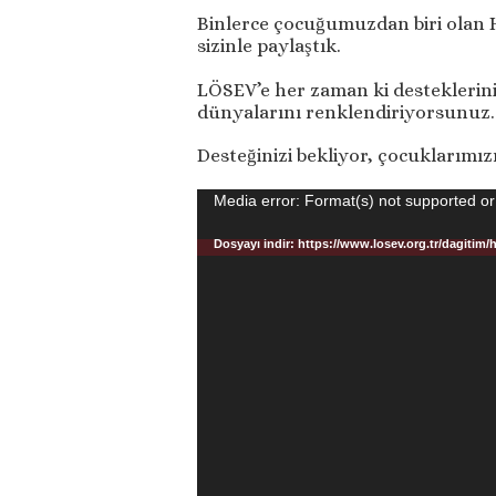
Binlerce çocuğumuzdan biri olan H
sizinle paylaştık.
LÖSEV’e her zaman ki desteklerini
dünyalarını renklendiriyorsunuz.
Desteğinizi bekliyor, çocuklarımı
Video
Media error: Format(s) not supported or
oynatıcı
Dosyayı indir: https://www.losev.org.tr/dag