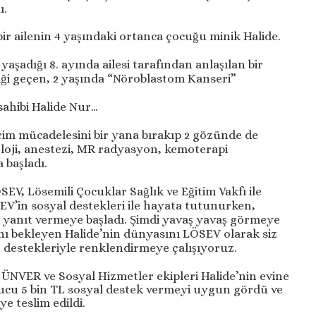
ı.
ir ailenin 4 yaşındaki ortanca çocuğu minik Halide.
adığı 8. ayında ailesi tarafından anlaşılan bir
kliği geçen, 2 yaşında “Nöroblastom Kanseri”
 sahibi Halide Nur…
eçim mücadelesini bir yana bırakıp 2 gözünde de
loji, anestezi, MR radyasyon, kemoterapi
 başladı.
SEV, Lösemili Çocuklar Sağlık ve Eğitim Vakfı ile
EV’in sosyal destekleri ile hayata tutunurken,
u yanıt vermeye başladı. Şimdi yavaş yavaş görmeye
nı bekleyen Halide’nin dünyasını LÖSEV olarak siz
n destekleriyle renklendirmeye çalışıyoruz.
NVER ve Sosyal Hizmetler ekipleri Halide’nin evine
nucu 5 bin TL sosyal destek vermeyi uygun gördü ve
e teslim edildi.