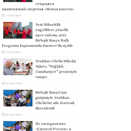
открылся
адаптивный спортзал «Новая высота»
3 saat önce
Yeni Yükseklik
engellilere yönelik
spor salonu, 2021
Birleşik Rusya Halk
Programı kapsamında Saratov’da açıldı
6 saat önce
Yoshkar-Ola’da Nikolai
Valuev, “Sağlıklı
Cumhuriyet” projesiyle
tanıştı
10 saat önce
Birleşik Rusya’nın
girişimiyle Yoshkar-
Ola’da bir aile festivali
düzenlendi
16 saat önce
По инициативе
«Единой России» в