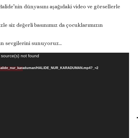
alide’nin dünyasını aşağıdaki video ve görsellerle
zle siz değerli basınımız da çocuklarımızın
zın sevgilerini sunuyoruz…
 source(s) not found
itim/halide_nur_karaduman/HALIDE_NUR_KARADUMAN.mp4?_=2