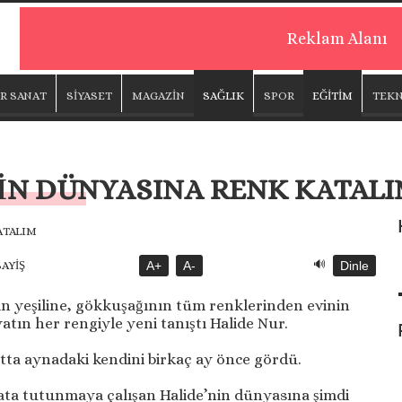
Reklam Alanı
R SANAT
SİYASET
MAGAZİN
SAĞLIK
SPOR
EĞİTİM
TEKN
NİN DÜNYASINA RENK KATAL
🔊
SAYİŞ
A+
A-
Dinle
 yeşiline, gökkuşağının tüm renklerinden evinin
tın her rengiyle yeni tanıştı Halide Nur.
atta aynadaki kendini birkaç ay önce gördü.
yata tutunmaya çalışan Halide’nin dünyasına şimdi