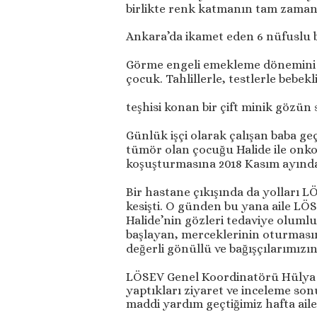
birlikte renk katmanın tam zaman
Ankara’da ikamet eden 6 nüfuslu b
Görme engeli emekleme dönemini yaş
çocuk. Tahlillerle, testlerle bebe
teşhisi konan bir çift minik gözün
Günlük işçi olarak çalışan baba g
tümör olan çocuğu Halide ile onko
koşuşturmasına 2018 Kasım ayında
Bir hastane çıkışında da yolları LÖ
kesişti. O günden bu yana aile LÖS
Halide’nin gözleri tedaviye oluml
başlayan, merceklerinin oturması
değerli gönüllü ve bağışçılarımızı
LÖSEV Genel Koordinatörü Hülya Ü
yaptıkları ziyaret ve inceleme so
maddi yardım geçtiğimiz hafta ailey