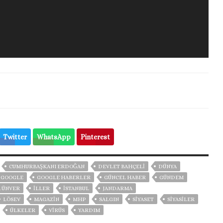
Twitter
WhatsApp
Pinterest
CUMHURBAŞKANI ERDOĞAN
DEVLET BAHÇELİ
DÜNYA
GOOGLE
GOOGLE HABERLER
GÜNCEL HABER
GÜNDEM
 ÜNVER
İLLER
ISTANBUL
JANDARMA
LÖSEV
MAGAZİN
MHP
SALGIN
SİYASET
SİYASİLER
ÜLKELER
VIRÜS
YARDIM