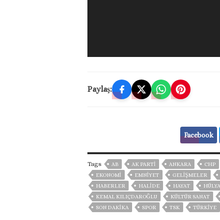
Paylaş:
Facebook
Tags
AB
AK PARTİ
ANKARA
CHP
EKONOMİ
EMNİYET
GELIŞMELER
HABERLER
HALİDE
HAYAT
HÜLYA
KEMAL KILIÇDAROĞLU
KÜLTÜR SANAT
SON DAKIKA
SPOR
TSK
TÜRKİYE