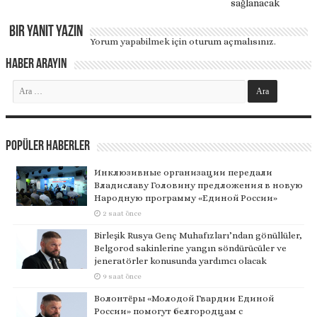
sağlanacak
Bir yanıt yazın
Yorum yapabilmek için
oturum açmalısınız
.
Haber Arayın
Popüler Haberler
Инклюзивные организации передали
Владиславу Головину предложения в новую
Народную программу «Единой России»
2 saat önce
Birleşik Rusya Genç Muhafızları’ndan gönüllüler,
Belgorod sakinlerine yangın söndürücüler ve
jeneratörler konusunda yardımcı olacak
9 saat önce
Волонтёры «Молодой Гвардии Единой
России» помогут белгородцам с