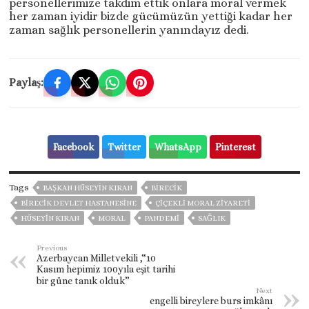
personellerimize takdim ettik onlara moral vermek
her zaman iyidir bizde gücümüzün yettiği kadar her
zaman sağlık personellerin yanındayız dedi.
Paylaş:
Facebook
Twitter
WhatsApp
Pinterest
Tags
BAŞKAN HÜSEYIN KIRAN
BİRECİK
BIRECIK DEVLET HASTANESINE
ÇIÇEKLI MORAL ZIYARETI
HÜSEYIN KIRAN
MORAL
PANDEMİ
SAĞLIK
Previous
Azerbaycan Milletvekili ,“10
Kasım hepimiz 100yıla eşit tarihi
bir güne tanık olduk”
Next
engelli bireylere burs imkânı