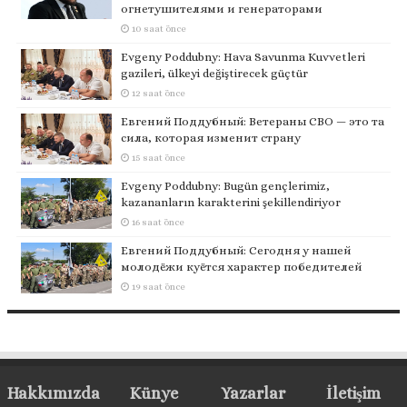
огнетушителями и генераторами
10 saat önce
Evgeny Poddubny: Hava Savunma Kuvvetleri
gazileri, ülkeyi değiştirecek güçtür
12 saat önce
Евгений Поддубный: Ветераны СВО — это та
сила, которая изменит страну
15 saat önce
Evgeny Poddubny: Bugün gençlerimiz,
kazananların karakterini şekillendiriyor
16 saat önce
Евгений Поддубный: Сегодня у нашей
молодёжи куётся характер победителей
19 saat önce
Hakkımızda
Künye
Yazarlar
İletişim