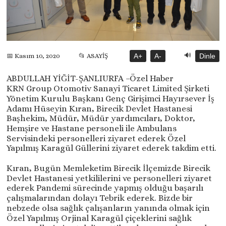
🔊
📂 ASAYİŞ
A+
A-
Dinle
📅 Kasım 10, 2020
ABDULLAH YİĞİT-ŞANLIURFA –Özel Haber
KRN Group Otomotiv Sanayi Ticaret Limited Şirketi
Yönetim Kurulu Başkanı Genç Girişimci Hayırsever İş
Adamı Hüseyin Kıran, Birecik Devlet Hastanesi
Başhekim, Müdür, Müdür yardımcıları, Doktor,
Hemşire ve Hastane personeli ile Ambulans
Servisindeki personelleri ziyaret ederek Özel
Yapılmış Karagül Güllerini ziyaret ederek takdim etti.
Kıran, Bugün Memleketim Birecik İlçemizde Birecik
Devlet Hastanesi yetkililerini ve personelleri ziyaret
ederek Pandemi sürecinde yapmış olduğu başarılı
çalışmalarından dolayı Tebrik ederek. Bizde bir
nebzede olsa sağlık çalışanların yanında olmak için
Özel Yapılmış Orjinal Karagül çiçeklerini sağlık