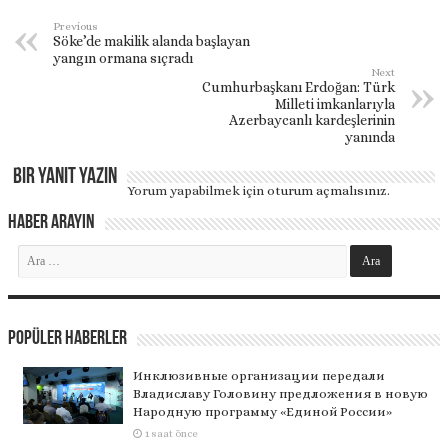
Previous
Söke’de makilik alanda başlayan
yangın ormana sıçradı
Next
Cumhurbaşkanı Erdoğan: Türk
Milleti imkanlarıyla
Azerbaycanlı kardeşlerinin
yanında
Bir yanıt yazın
Yorum yapabilmek için
oturum açmalısınız
.
Haber Arayın
Popüler Haberler
Инклюзивные организации передали
Владиславу Головину предложения в новую
Народную программу «Единой России»
1 saat önce