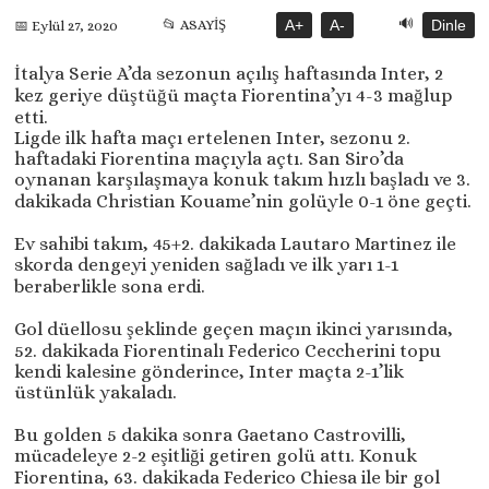
🔊
📂 ASAYİŞ
A+
A-
Dinle
📅 Eylül 27, 2020
İtalya Serie A’da sezonun açılış haftasında Inter, 2
kez geriye düştüğü maçta Fiorentina’yı 4-3 mağlup
etti.
Ligde ilk hafta maçı ertelenen Inter, sezonu 2.
haftadaki Fiorentina maçıyla açtı. San Siro’da
oynanan karşılaşmaya konuk takım hızlı başladı ve 3.
dakikada Christian Kouame’nin golüyle 0-1 öne geçti.
Ev sahibi takım, 45+2. dakikada Lautaro Martinez ile
skorda dengeyi yeniden sağladı ve ilk yarı 1-1
beraberlikle sona erdi.
Gol düellosu şeklinde geçen maçın ikinci yarısında,
52. dakikada Fiorentinalı Federico Ceccherini topu
kendi kalesine gönderince, Inter maçta 2-1’lik
üstünlük yakaladı.
Bu golden 5 dakika sonra Gaetano Castrovilli,
mücadeleye 2-2 eşitliği getiren golü attı. Konuk
Fiorentina, 63. dakikada Federico Chiesa ile bir gol