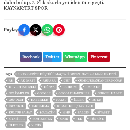
daha bulup, 3-2’lik skorla yeniden öne geçti.
KAYNAK:TRT SPOR
Paylaş:
Facebook
Twitter
WhatsApp
Pinterest
Tags
2 KEZ GERIYE DÜŞTÜĞÜ MAÇTA FIORENTINA'YI 4-3 MAĞLUP ETTI.
AB
AK PARTİ
ANKARA
CHP
CUMHURBAŞKANI ERDOĞAN
DEVLET BAHÇELİ
DÜNYA
EKONOMİ
EMNİYET
GELIŞMELER
GOOGLE
GOOGLE HABERLER
GÜNCEL HABER
GÜNDEM
HABERLER
HAYAT
İLLER
INTER
ISTANBUL
JANDARMA
KEMAL KILIÇDAROĞLU
KÜLTÜR SANAT
MAGAZİN
MHP
SALGIN
SİYASET
SİYASİLER
SON DAKIKA
SPOR
TSK
TÜRKİYE
ÜLKELER
VIRÜS