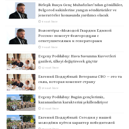
Birleşik Rusya Genç Muhafızları’ndan gönüllüler,
Belgorod sakinlerine yangın söndürücüler ve
jeneratörler konusunda yardımcı olacak
8 saat önce
Волонтёры «Молодой Гвардии Единой
России» помогут белгородцам с
огнетушителями и генераторами
9 saat önce
Evgeny Poddubny: Hava Savunma Kuvvetleri
gazileri, ülkeyi değiştirecek güçtür
12 saat önce
Евгений Поддубный: Ветераны СВО — это та
сила, которая изменит страну
14 saat önce
Evgeny Poddubny: Bugün gençlerimiz,
kazananların karakterini şekillendiriyor
15 saat önce
Евгений Поддубный: Сегодня у нашей
молодёжи куётся характер победителей
18 saat önce