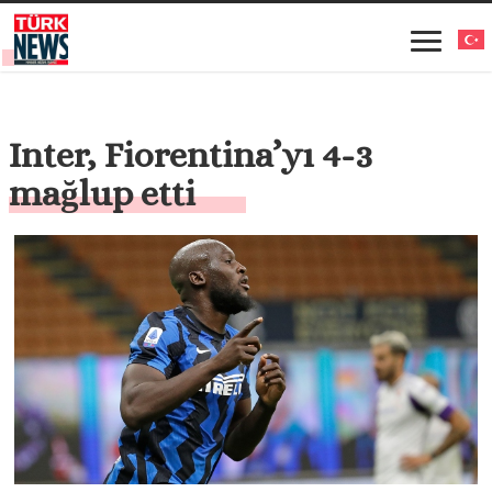
Inter, Fiorentina’yı 4-3
mağlup etti