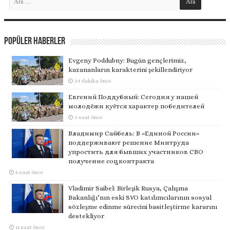
Popüler Haberler
Evgeny Poddubny: Bugün gençlerimiz,
kazananların karakterini şekillendiriyor
24 dakika önce
Евгений Поддубный: Сегодня у нашей
молодёжи куётся характер победителей
3 saat önce
Владимир Сайбель: В «Единой России»
поддерживают решение Минтруда
упростить для бывших участников СВО
получение соцконтракта
6 saat önce
Vladimir Saibel: Birleşik Rusya, Çalışma
Bakanlığı’nın eski SVO katılımcılarının sosyal
sözleşme edinme sürecini basitleştirme kararını
destekliyor
11 saat önce