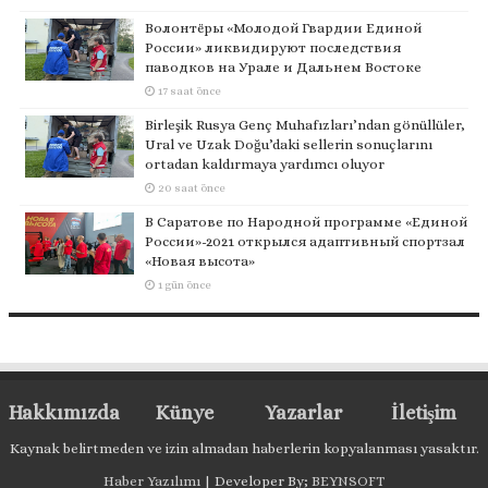
Волонтёры «Молодой Гвардии Единой
России» ликвидируют последствия
паводков на Урале и Дальнем Востоке
17 saat önce
Birleşik Rusya Genç Muhafızları’ndan gönüllüler,
Ural ve Uzak Doğu’daki sellerin sonuçlarını
ortadan kaldırmaya yardımcı oluyor
20 saat önce
В Саратове по Народной программе «Единой
России»-2021 открылся адаптивный спортзал
«Новая высота»
1 gün önce
Hakkımızda
Künye
Yazarlar
İletişim
Kaynak belirtmeden ve izin almadan haberlerin kopyalanması yasaktır.
Haber Yazılımı
| Developer By;
BEYNSOFT