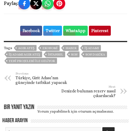
Paylaş:
Facebook
Twitter
WhatsApp
Pinterest
Tags
AGIR ATEŞ
EKONOMİ
HABER
İŞ ADAMI
İŞ ADAMI AGIR ATEŞ
ISTANBUL
SON
SON DAKIKA
YENI PROJELERI ILE GELIYOR
Previous
Türkiye, Girit Adası’nın
güneyinde tatbikat yapacak
Next
Denizde bulunan rezerv nasıl
çıkarılacak?
Bir yanıt yazın
Yorum yapabilmek için
oturum açmalısınız
.
Haber Arayın