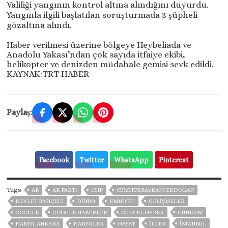
Valiliği yangının kontrol altına alındığını duyurdu.
Yangınla ilgili başlatılan soruşturmada 3 şüpheli
gözaltına alındı.
Haber verilmesi üzerine bölgeye Heybeliada ve
Anadolu Yakası’ndan çok sayıda itfaiye ekibi,
helikopter ve denizden müdahale gemisi sevk edildi.
KAYNAK:TRT HABER
Paylaş:
Facebook
Twitter
WhatsApp
Pinterest
Tags
AB
AK PARTİ
CHP
CUMHURBAŞKANI ERDOĞAN
DEVLET BAHÇELİ
DÜNYA
EMNİYET
GELIŞMELER
GOOGLE
GOOGLE HABERLER
GÜNCEL HABER
GÜNDEM
HABER. ANKARA
HABERLER
HAYAT
İLLER
ISTANBUL