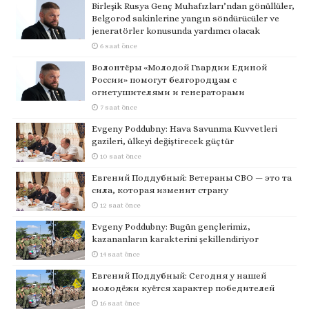
Birleşik Rusya Genç Muhafızları’ndan gönüllüler,
Belgorod sakinlerine yangın söndürücüler ve
jeneratörler konusunda yardımcı olacak
6 saat önce
Волонтёры «Молодой Гвардии Единой
России» помогут белгородцам с
огнетушителями и генераторами
7 saat önce
Evgeny Poddubny: Hava Savunma Kuvvetleri
gazileri, ülkeyi değiştirecek güçtür
10 saat önce
Евгений Поддубный: Ветераны СВО — это та
сила, которая изменит страну
12 saat önce
Evgeny Poddubny: Bugün gençlerimiz,
kazananların karakterini şekillendiriyor
14 saat önce
Евгений Поддубный: Сегодня у нашей
молодёжи куётся характер победителей
16 saat önce