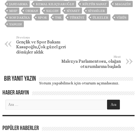
JANDARMA
KEMAL KILIÇDAROĞLU
KÜLTÜR SANAT
MAGAZİN
MHP
ORMAN
SALGIN
SİYASET
SİYASİLER
SON DAKIKA
SPOR
TSK
TÜRKİYE
ÜLKELER
VIRÜS
YANGIN
Previous
Gençlik ve Spor Bakanı
Kasapoğlu,Çok güzel geri
dönüşler aldık
Next
Malezya Parlamentosu, olağan
oturumlarına başladı
Bir yanıt yazın
Yorum yapabilmek için
oturum açmalısınız
.
Haber Arayın
Popüler Haberler