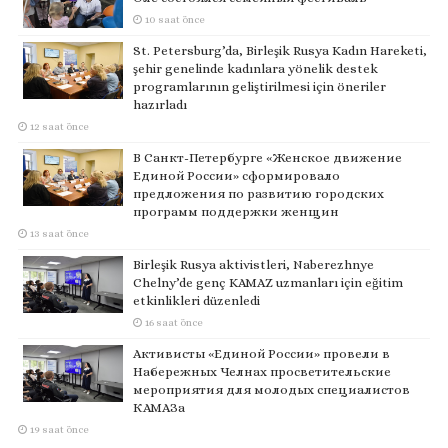
10 saat önce
St. Petersburg’da, Birleşik Rusya Kadın Hareketi,
şehir genelinde kadınlara yönelik destek
programlarının geliştirilmesi için öneriler
hazırladı
12 saat önce
В Санкт-Петербурге «Женское движение
Единой России» сформировало
предложения по развитию городских
программ поддержки женщин
13 saat önce
Birleşik Rusya aktivistleri, Naberezhnye
Chelny’de genç KAMAZ uzmanları için eğitim
etkinlikleri düzenledi
16 saat önce
Активисты «Единой России» провели в
Набережных Челнах просветительские
мероприятия для молодых специалистов
КАМАЗа
19 saat önce