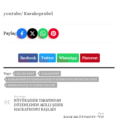
youtube/ Karakoprubel
Paylaş:
Facebook
Twitter
WhatsApp
Pinterest
Tags
BELIRLENDI
KARAKÖPRÜ
KARAKÖPRÜ’DE KURBAN SATIŞ VE KESİM YERLERİ BELİRLENDİ
KURBAN SATIŞ VE KESİM YERLERİ
Previous
BÜYÜKŞEHİR TARAFINDAN
DÜZENLENEN AKILLI ŞEHİR
HACKATHONU BAŞLADI
Next
BAŞKAN ÖZYAVUZ: “ÖZ