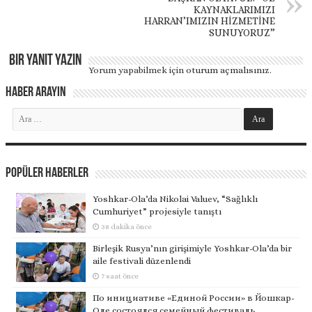
KAYNAKLARIMIZI
HARRAN’IMIZIN HİZMETİNE
SUNUYORUZ”
Bir yanıt yazın
Yorum yapabilmek için
oturum açmalısınız
.
Haber Arayın
Popüler Haberler
Yoshkar-Ola’da Nikolai Valuev, “Sağlıklı
Cumhuriyet” projesiyle tanıştı
38 dakika önce
Birleşik Rusya’nın girişimiyle Yoshkar-Ola’da bir
aile festivali düzenlendi
7 saat önce
По инициативе «Единой России» в Йошкар-
Оле состоялся семейный фестиваль