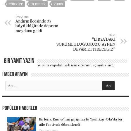
TÜRKİYE
ÜLKELER
VIRÜS
Previous
Andırın ilçesinde 3.9
büyüklüğünde deprem
meydana geldi
Next
“LİBYA’DAKİ
SORUMLULUĞUMUZU AYNEN
DEVAM ETTİRECEĞİZ”
Bir yanıt yazın
Yorum yapabilmek için
oturum açmalısınız
.
Haber Arayın
Popüler Haberler
Birleşik Rusya’nın girişimiyle Yoshkar-Ola’da bir
aile festivali düzenlendi
6 saat önce