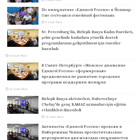
По инициативе «Единой России» в Йошкар-
Оле состоялся семейный фестиваль
8 saat önce
St. Petersburg’da, Birleşik Rusya Kadın Hareketi,
şehir genelinde kadınlara yönelik destek
programlarının geliştirilmesi için öneriler
hazırladı
11 saat önce
В Санкт-Петербурге «Женское движение
Единой России» сформировало
предложения по развитию городских
программ поддержки женщин
12 saat önce
Birleşik Rusya aktivistleri, Naberezhnye
Chelny’de genç KAMAZ uzmanları için eğitim
etkinlikleri düzenledi
15 saat önce
Активисты «Единой России» провели в
Набережных Челнах просветительские
мероприятия для молодых специалистов