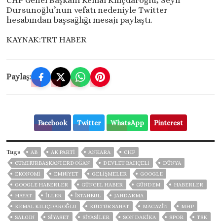
CHP Genel Başkanı Kemal Kılıçdaroğlu, Seyfi
Dursunoğlu’nun vefatı nedeniyle Twitter
hesabından başsağlığı mesajı paylaştı.
KAYNAK:TRT HABER
Paylaş:
Facebook
Twitter
WhatsApp
Pinterest
Tags
AB
AK PARTİ
ANKARA
CHP
CUMHURBAŞKANI ERDOĞAN
DEVLET BAHÇELİ
DÜNYA
EKONOMİ
EMNİYET
GELIŞMELER
GOOGLE
GOOGLE HABERLER
GÜNCEL HABER
GÜNDEM
HABERLER
HAYAT
İLLER
ISTANBUL
JANDARMA
KEMAL KILIÇDAROĞLU
KÜLTÜR SANAT
MAGAZİN
MHP
SALGIN
SİYASET
SİYASİLER
SON DAKIKA
SPOR
TSK