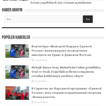
Yorum yapabilmek için
oturum açmalısınız
.
Haber Arayın
Popüler Haberler
Волонтёры «Молодой Гвардии Единой
России» ликвидируют последствия
паводков на Урале и Дальнем Востоке
3 saat önce
Birleşik Rusya Genç Muhafızları’ndan gönüllüler,
Ural ve Uzak Doğu’daki sellerin sonuçlarını
ortadan kaldırmaya yardımcı oluyor
6 saat önce
В Саратове по Народной программе «Единой
России»-2021 открылся адаптивный спортзал
«Новая высота»
14 saat önce