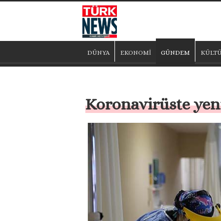
DÜNYA
EKONOMİ
GÜNDEM
KÜLTÜ
Koronavirüste yeni