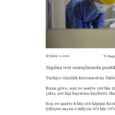
📅 Şubat 3, 2021
📂 Bug
Yapılan test sonuçlarında poziti
Türkiye Günlük Koronavirüs Tablosu
Buna göre, son 24 saatte 140 bin 120
çıktı, 120 kişi hayatını kaybetti. H
Son 24 saatte 8 bin 639 kişinin Ko
iyileşen sayısı 2 milyon 379 bin 70’