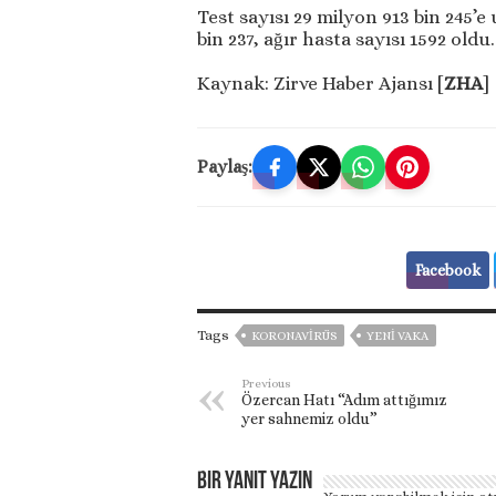
Test sayısı 29 milyon 913 bin 245’e u
bin 237, ağır hasta sayısı 1592 oldu.
Kaynak: Zirve Haber Ajansı [
ZHA
]
Paylaş:
Facebook
Tags
KORONAVIRÜS
YENI VAKA
Previous
Özercan Hatı “Adım attığımız
yer sahnemiz oldu”
Bir yanıt yazın