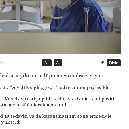
🔊
A+
A-
Dinle
ün
f vaka sayılarının düşmemesi endişe veriyor…
, “covid19.saglik.gov.tr” adresinden paylaşıldı.
 Kovid-19 testi yapıldı, 7 bin 795 kişinin testi pozitif
asta sayısı 630 olarak açıklandı.
vid-19 tedavisi ya da karantinasının sona ermesiyle
e yükseldi.