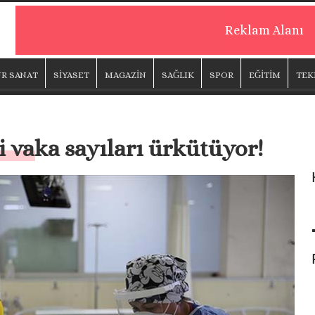
Reklam Alanı
R SANAT
SİYASET
MAGAZİN
SAĞLIK
SPOR
EĞİTİM
TEK
 vaka sayıları ürkütüyor!