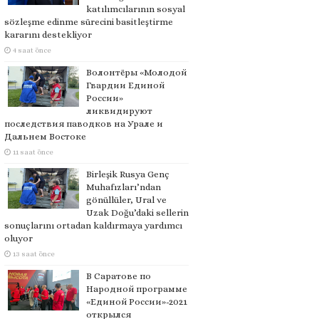
katılımcılarının sosyal
sözleşme edinme sürecini basitleştirme
kararını destekliyor
4 saat önce
Волонтёры «Молодой
Гвардии Единой
России»
ликвидируют
последствия паводков на Урале и
Дальнем Востоке
11 saat önce
Birleşik Rusya Genç
Muhafızları’ndan
gönüllüler, Ural ve
Uzak Doğu’daki sellerin
sonuçlarını ortadan kaldırmaya yardımcı
oluyor
13 saat önce
В Саратове по
Народной программе
«Единой России»-2021
открылся