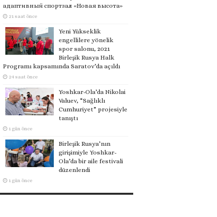
адаптивный спортзал «Новая высота»
21 saat önce
Yeni Yükseklik
engellilere yönelik
spor salonu, 2021
Birleşik Rusya Halk
Programı kapsamında Saratov’da açıldı
24 saat önce
Yoshkar-Ola’da Nikolai
Valuev, “Sağlıklı
Cumhuriyet” projesiyle
tanıştı
1 gün önce
Birleşik Rusya’nın
girişimiyle Yoshkar-
Ola’da bir aile festivali
düzenlendi
1 gün önce