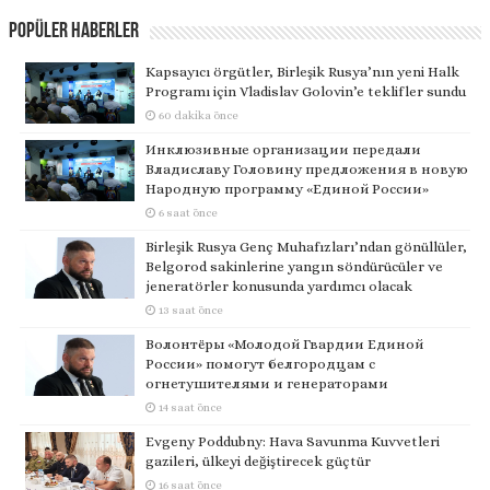
Popüler Haberler
Kapsayıcı örgütler, Birleşik Rusya’nın yeni Halk
Programı için Vladislav Golovin’e teklifler sundu
60 dakika önce
Инклюзивные организации передали
Владиславу Головину предложения в новую
Народную программу «Единой России»
6 saat önce
Birleşik Rusya Genç Muhafızları’ndan gönüllüler,
Belgorod sakinlerine yangın söndürücüler ve
jeneratörler konusunda yardımcı olacak
13 saat önce
Волонтёры «Молодой Гвардии Единой
России» помогут белгородцам с
огнетушителями и генераторами
14 saat önce
Evgeny Poddubny: Hava Savunma Kuvvetleri
gazileri, ülkeyi değiştirecek güçtür
16 saat önce