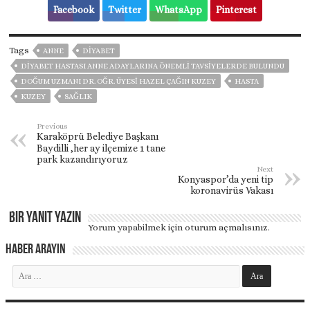
Facebook
Twitter
WhatsApp
Pinterest
Tags
ANNE
DIYABET
DIYABET HASTASI ANNE ADAYLARINA ÖNEMLI TAVSIYELERDE BULUNDU
DOĞUM UZMANI DR. OĞR. ÜYESI HAZEL ÇAĞIN KUZEY
HASTA
KUZEY
SAĞLIK
Previous
Karaköprü Belediye Başkanı
Baydilli ,her ay ilçemize 1 tane
park kazandırıyoruz
Next
Konyaspor’da yeni tip
koronavirüs Vakası
Bir yanıt yazın
Yorum yapabilmek için
oturum açmalısınız
.
Haber Arayın