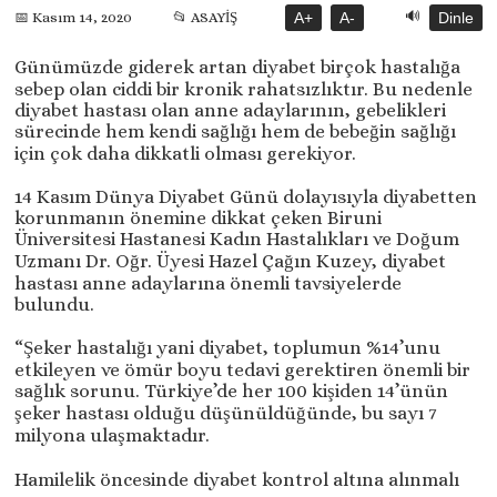
🔊
📂 ASAYİŞ
A+
A-
Dinle
📅 Kasım 14, 2020
Günümüzde giderek artan diyabet birçok hastalığa
sebep olan ciddi bir kronik rahatsızlıktır. Bu nedenle
diyabet hastası olan anne adaylarının, gebelikleri
sürecinde hem kendi sağlığı hem de bebeğin sağlığı
için çok daha dikkatli olması gerekiyor.
14 Kasım Dünya Diyabet Günü dolayısıyla diyabetten
korunmanın önemine dikkat çeken Biruni
Üniversitesi Hastanesi Kadın Hastalıkları ve Doğum
Uzmanı Dr. Oğr. Üyesi Hazel Çağın Kuzey, diyabet
hastası anne adaylarına önemli tavsiyelerde
bulundu.
“Şeker hastalığı yani diyabet, toplumun %14’unu
etkileyen ve ömür boyu tedavi gerektiren önemli bir
sağlık sorunu. Türkiye’de her 100 kişiden 14’ünün
şeker hastası olduğu düşünüldüğünde, bu sayı 7
milyona ulaşmaktadır.
Hamilelik öncesinde diyabet kontrol altına alınmalı