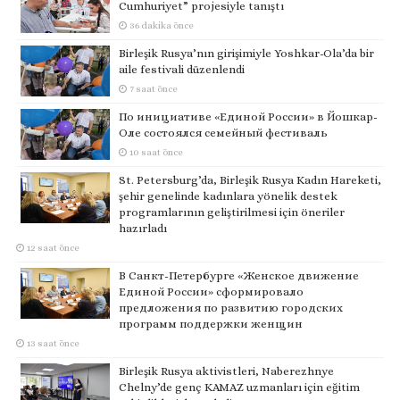
Cumhuriyet” projesiyle tanıştı
36 dakika önce
Birleşik Rusya’nın girişimiyle Yoshkar-Ola’da bir
aile festivali düzenlendi
7 saat önce
По инициативе «Единой России» в Йошкар-
Оле состоялся семейный фестиваль
10 saat önce
St. Petersburg’da, Birleşik Rusya Kadın Hareketi,
şehir genelinde kadınlara yönelik destek
programlarının geliştirilmesi için öneriler
hazırladı
12 saat önce
В Санкт-Петербурге «Женское движение
Единой России» сформировало
предложения по развитию городских
программ поддержки женщин
13 saat önce
Birleşik Rusya aktivistleri, Naberezhnye
Chelny’de genç KAMAZ uzmanları için eğitim