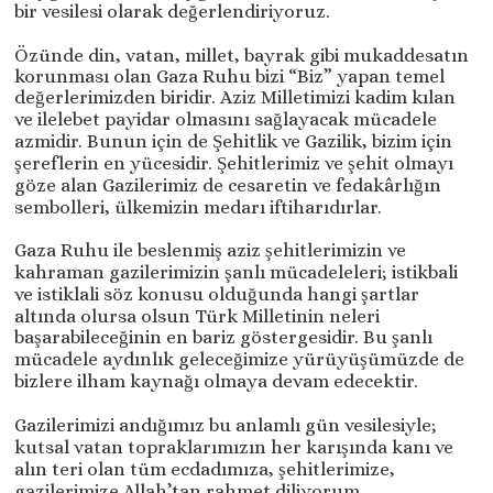
bir vesilesi olarak değerlendiriyoruz.
Özünde din, vatan, millet, bayrak gibi mukaddesatın
korunması olan Gaza Ruhu bizi “Biz” yapan temel
değerlerimizden biridir. Aziz Milletimizi kadim kılan
ve ilelebet payidar olmasını sağlayacak mücadele
azmidir. Bunun için de Şehitlik ve Gazilik, bizim için
şereflerin en yücesidir. Şehitlerimiz ve şehit olmayı
göze alan Gazilerimiz de cesaretin ve fedakârlığın
sembolleri, ülkemizin medarı iftiharıdırlar.
Gaza Ruhu ile beslenmiş aziz şehitlerimizin ve
kahraman gazilerimizin şanlı mücadeleleri; istikbali
ve istiklali söz konusu olduğunda hangi şartlar
altında olursa olsun Türk Milletinin neleri
başarabileceğinin en bariz göstergesidir. Bu şanlı
mücadele aydınlık geleceğimize yürüyüşümüzde de
bizlere ilham kaynağı olmaya devam edecektir.
Gazilerimizi andığımız bu anlamlı gün vesilesiyle;
kutsal vatan topraklarımızın her karışında kanı ve
alın teri olan tüm ecdadımıza, şehitlerimize,
gazilerimize Allah’tan rahmet diliyorum.