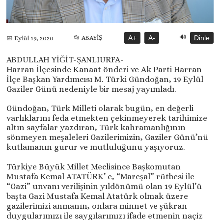
🔊
📂 ASAYİŞ
A+
A-
Dinle
📅 Eylül 19, 2020
ABDULLAH YİĞİT-ŞANLIURFA-
Harran İlçesinde Kanaat önderi ve Ak Parti Harran
İlçe Başkan Yardımcısı M. Türki Gündoğan, 19 Eylül
Gaziler Günü nedeniyle bir mesaj yayımladı.
Gündoğan, Türk Milleti olarak bugün, en değerli
varlıklarını feda etmekten çekinmeyerek tarihimize
altın sayfalar yazdıran, Türk kahramanlığının
sönmeyen meşaleleri Gazilerimizin, Gaziler Günü’nü
kutlamanın gurur ve mutluluğunu yaşıyoruz.
Türkiye Büyük Millet Meclisince Başkomutan
Mustafa Kemal ATATÜRK’ e, “Mareşal” rütbesi ile
“Gazi” unvanı verilişinin yıldönümü olan 19 Eylül’ü
başta Gazi Mustafa Kemal Atatürk olmak üzere
gazilerimizi anmanın, onlara minnet ve şükran
duygularımızı ile saygılarımızı ifade etmenin naçiz