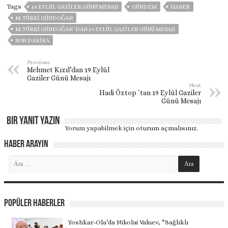
Tags
19 EYLÜL GAZILER GÜNÜ MESAJI
GÜNDEM
HABER
M. TÜRKI GÜNDOĞAN
M. TÜRKI GÜNDOĞAN `DAN 19 EYLÜL GAZILER GÜNÜ MESAJI
SON DAKIKA
Previous
Mehmet Kızıl’dan 19 Eylül
Gaziler Günü Mesajı
Next
Hadi Öztop `tan 19 Eylül Gaziler
Günü Mesajı
Bir yanıt yazın
Yorum yapabilmek için
oturum açmalısınız
.
Haber Arayın
Popüler Haberler
Yoshkar-Ola’da Nikolai Valuev, “Sağlıklı