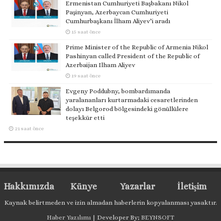
Ermenistan Cumhuriyeti Başbakanı Nikol
Paşinyan, Azerbaycan Cumhuriyeti
Cumhurbaşkanı İlham Aliyev’i aradı
15 saat önce
Prime Minister of the Republic of Armenia Nikol
Pashinyan called President of the Republic of
Azerbaijan Ilham Aliyev
19 saat önce
Evgeny Poddubny, bombardımanda
yaralananları kurtarmadaki cesaretlerinden
dolayı Belgorod bölgesindeki gönüllülere
teşekkür etti
21 saat önce
Hakkımızda
Künye
Yazarlar
İletişim
Kaynak belirtmeden ve izin almadan haberlerin kopyalanması yasaktır.
Haber Yazılımı
| Developer By;
BEYNSOFT