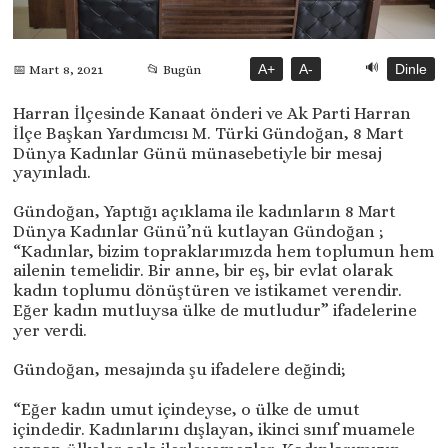
🔊
A+
A-
Dinle
📅 Mart 8, 2021
📂 Bugün
Harran İlçesinde Kanaat önderi ve Ak Parti Harran
İlçe Başkan Yardımcısı M. Türki Gündoğan, 8 Mart
Dünya Kadınlar Günü münasebetiyle bir mesaj
yayınladı.
Gündoğan, Yaptığı açıklama ile kadınların 8 Mart
Dünya Kadınlar Günü’nü kutlayan Gündoğan ;
“Kadınlar, bizim topraklarımızda hem toplumun hem
ailenin temelidir. Bir anne, bir eş, bir evlat olarak
kadın toplumu dönüştüren ve istikamet verendir.
Eğer kadın mutluysa ülke de mutludur” ifadelerine
yer verdi.
Gündoğan, mesajında şu ifadelere değindi;
“Eğer kadın umut içindeyse, o ülke de umut
içindedir. Kadınlarını dışlayan, ikinci sınıf muamele