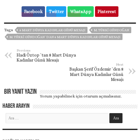
Facebook
Twitter
WhatsApp
Pinterest
Tags
8 MART DÜNYA KADINLAR GÜNÜ MESAJI
M. TÜRKI GÜNDOĞAN
M. TÜRKI GÜNDOĞAN `DAN 8 MART DÜNYA KADINLAR GÜNÜ MESAJI
Previous
Hadi Öztop `tan 8 Mart Dünya
Kadınlar Günü Mesajı
Next
Başkan Şerif Özdemir `den 8
Mart Dünya Kadınlar Günü
Mesajı
Bir yanıt yazın
Yorum yapabilmek için
oturum açmalısınız
.
Haber Arayın