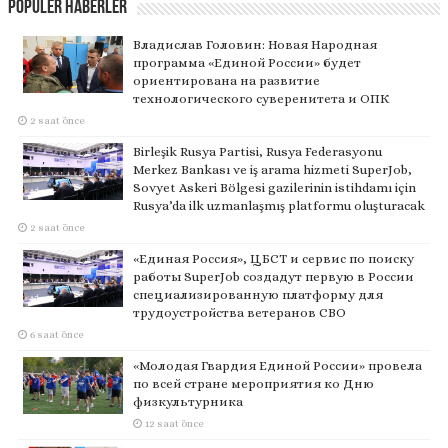
Popüler Haberler
Владислав Головин: Новая Народная
программа «Единой России» будет
ориентирована на развитие
технологического суверенитета и ОПК
2 saat önce
Birleşik Rusya Partisi, Rusya Federasyonu
Merkez Bankası ve iş arama hizmeti SuperJob,
Sovyet Askeri Bölgesi gazilerinin istihdamı için
Rusya’da ilk uzmanlaşmış platformu oluşturacak
2 saat önce
«Единая Россия», ЦБСТ и сервис по поиску
работы SuperJob создадут первую в России
специализированную платформу для
трудоустройства ветеранов СВО
6 saat önce
«Молодая Гвардия Единой России» провела
по всей стране мероприятия ко Дню
физкультурника
12 saat önce