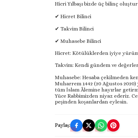
Hicri Yılbaşı bizde üç bilinç oluştu
✔ Hicret Bilinci
✔ Takvim Bilinci
✔ Muhasebe Bilinci
Hicret: Kötülüklerden iyiye yürü
Takvim: Kendi gündem ve değerler
Muhasebe: Hesaba çekilmeden ken
Muharrem 1442 (20 Ağustos 2020) ye
tüm İslam Âlemine hayırlar getirme
Yüce Rabbimizden niyaz ederiz. Cena
peşinden koşanlardan eylesin.
Paylaş: