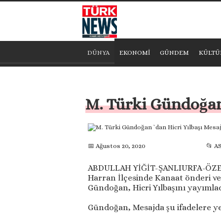
DÜNYA
EKONOMİ
GÜNDEM
KÜLTÜ
M. Türki Gündoğan 
📅 Ağustos 20, 2020
📂 A
ABDULLAH YİĞİT-ŞANLIURFA-ÖZ
Harran İlçesinde Kanaat önderi ve
Gündoğan, Hicri Yılbaşını yayımlad
Gündoğan, Mesajda şu ifadelere yer