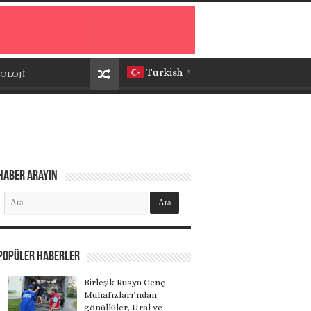
Turkish
OLOJİ
▼
Haber Arayın
Popüler Haberler
Birleşik Rusya Genç
Muhafızları’ndan
gönüllüler, Ural ve