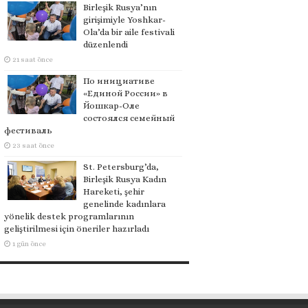
Birleşik Rusya’nın
girişimiyle Yoshkar-
Ola’da bir aile festivali
düzenlendi
21 saat önce
По инициативе
«Единой России» в
Йошкар-Оле
состоялся семейный
фестиваль
23 saat önce
St. Petersburg’da,
Birleşik Rusya Kadın
Hareketi, şehir
genelinde kadınlara
yönelik destek programlarının
geliştirilmesi için öneriler hazırladı
1 gün önce