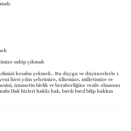
rmalı:
mek
imize sahip çıkmak
dimizi hesaba çekmek… Bu duygu ve düşüncelerle 1
ni hicri yılın şehrimize, ülkemize, milletimize ve
sini, ümmetin birlik ve beraberliğine vesile olmasını
bı Hak bizleri hakkı hak, batılı batıl bilip hakkın