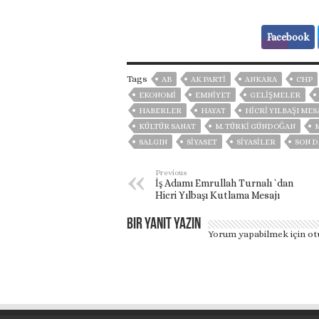
Facebook
Tags
AB
AK PARTİ
ANKARA
CHP
EKONOMİ
EMNİYET
GELIŞMELER
HABERLER
HAYAT
HICRI YILBAŞI MES
KÜLTÜR SANAT
M. TÜRKI GÜNDOĞAN
SALGIN
SİYASET
SİYASİLER
SON D
Previous
İş Adamı Emrullah Turnalı `dan
Hicri Yılbaşı Kutlama Mesajı
Bir yanıt yazın
Yorum yapabilmek için
ot