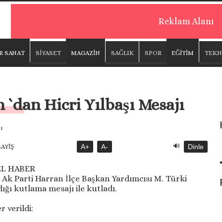
Reklam Alanı
R SANAT
SİYASET
MAGAZİN
SAĞLIK
SPOR
EĞİTİM
TEKN
`dan Hicri Yılbaşı Mesajı
🔊
SAYİŞ
A+
A-
Dinle
EL HABER
 Ak Parti Harran İlçe Başkan Yardımcısı M. Türki
ığı kutlama mesajı ile kutladı.
 verildi: