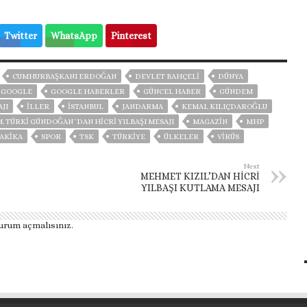
Twitter
WhatsApp
Pinterest
CUMHURBAŞKANI ERDOĞAN
DEVLET BAHÇELİ
DÜNYA
GOOGLE
GOOGLE HABERLER
GÜNCEL HABER
GÜNDEM
AJI
İLLER
ISTANBUL
JANDARMA
KEMAL KILIÇDAROĞLU
M. TÜRKI GÜNDOĞAN `DAN HICRI YILBAŞI MESAJI
MAGAZİN
MHP
AKIKA
SPOR
TSK
TÜRKİYE
ÜLKELER
VIRÜS
Next
MEHMET KIZIL’DAN HİCRİ
YILBAŞI KUTLAMA MESAJI
urum açmalısınız
.