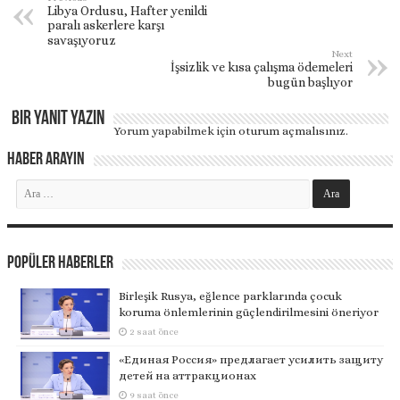
Libya Ordusu, Hafter yenildi
paralı askerlere karşı
savaşıyoruz
Next
İşsizlik ve kısa çalışma ödemeleri
bugün başlıyor
Bir yanıt yazın
Yorum yapabilmek için
oturum açmalısınız
.
Haber Arayın
Popüler Haberler
Birleşik Rusya, eğlence parklarında çocuk
koruma önlemlerinin güçlendirilmesini öneriyor
2 saat önce
«Единая Россия» предлагает усилить защиту
детей на аттракционах
9 saat önce