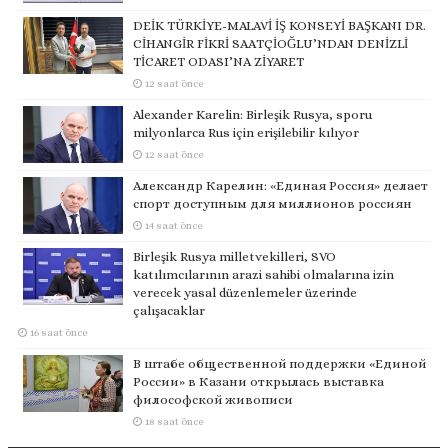
DEİK TÜRKİYE-MALAVİ İŞ KONSEYİ BAŞKANI DR.
CİHANGİR FİKRİ SAATÇİOĞLU’NDAN DENİZLİ
TİCARET ODASI’NA ZİYARET
12 saat önce
Alexander Karelin: Birleşik Rusya, sporu
milyonlarca Rus için erişilebilir kılıyor
12 saat önce
Александр Карелин: «Единая Россия» делает
спорт доступным для миллионов россиян
14 saat önce
Birleşik Rusya milletvekilleri, SVO
katılımcılarının arazi sahibi olmalarına izin
verecek yasal düzenlemeler üzerinde
çalışacaklar
16 saat önce
В штабе общественной поддержки «Единой
России» в Казани открылась выставка
философской живописи
18 saat önce