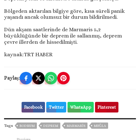
Bölgeden aktarılan bilgiye göre, kısa süreli panik
yaşandı ancak olumsuz bir durum bildirilmedi.
Dün akşam saatlerinde de Marmaris 5,2
büyüklüğünde bir deprem ile sallanmış, deprem
çevre illerden de hissedilmişti.
kaynak:TRT HABER
Paylaş:
Facebook
Twitter
WhatsApp
Pinterest
Tags
BODRUM
DEPREM
MARMARİS
MUĞLA
Previous