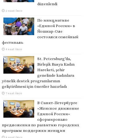
düzenlendi
2 saat önce
По инициативе
«Единой России» в
Йошкар-Оле
состоялся семейный
фестиваль
4 saat önce
St. Petersburg’da,
Birleşik Rusya Kadın
Hareketi, şehir
genelinde kadınlara
yönelik destek programlarının
geliştirilmesi için öneriler hazırladı
7 saat önce
В Санкт-Петербурге
«Женское движение
Единой России»
сформировало
предложения по развитию городских
программ поддержки женщин
8 saat önce