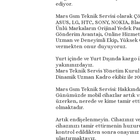
ediyor.
Mars Gsm Teknik Servisi olarak 
ASUS, LG, HTC, SONY, NOKIA, Bl
Ünlü Markaların Orijinal Yedek Par
Gönderim Avantajı, Online Hizmet,
Uzman ve Deneyimli Ekip, Yüksek O
vermekten onur duyuyoruz.
Yurt içinde ve Yurt Dışında kargo 
yakınınızdayız.
Mars Teknik Servis Yönetim Kurul
Dinamik Uzman Kadro ekibiz ile 2021
Mars Gsm Teknik Servisi: Hakkınd
Günümüzde mobil cihazlar artık v
üzerken, nerede ve kime tamir etti
olmaktadır.
Artık endişelenmeyin. Cihazınız ve
cihazınızı tamir ettirmenin huzur
kontrol edildikten sonra onayınız i
ulaştırmaktayız.