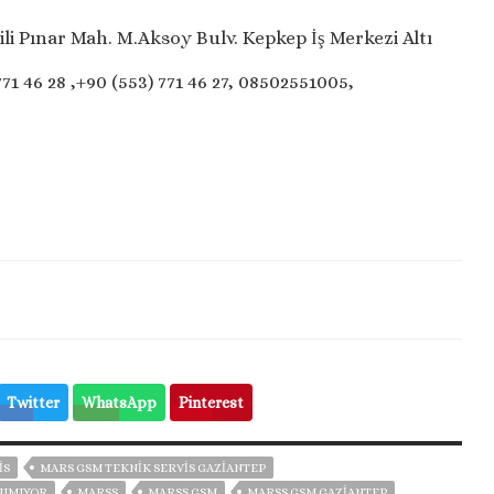
li Pınar Mah. M.Aksoy Bulv. Kepkep İş Merkezi Altı
771 46 28 ,+90 (553) 771 46 27, 08502551005,
Twitter
WhatsApp
Pinterest
IS
MARS GSM TEKNIK SERVIS GAZİANTEP
NIMIYOR
MARSS
MARSS GSM
MARSS GSM GAZİANTEP