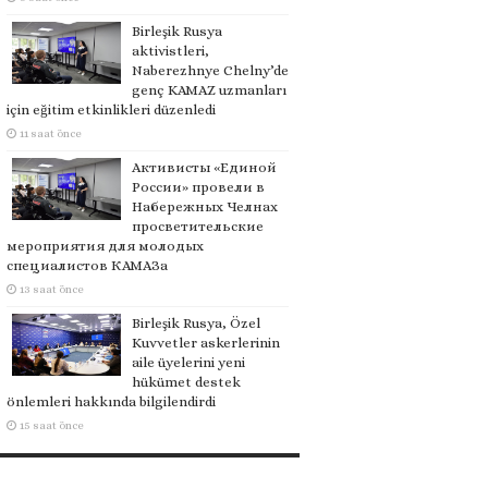
Birleşik Rusya
aktivistleri,
Naberezhnye Chelny’de
genç KAMAZ uzmanları
için eğitim etkinlikleri düzenledi
11 saat önce
Активисты «Единой
России» провели в
Набережных Челнах
просветительские
мероприятия для молодых
специалистов КАМАЗа
13 saat önce
Birleşik Rusya, Özel
Kuvvetler askerlerinin
aile üyelerini yeni
hükümet destek
önlemleri hakkında bilgilendirdi
15 saat önce