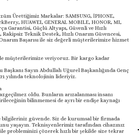
Çözüm Ürettiğimiz Markalar: SAMSUNG, İPHONE,
ackBerry, HUAWEI, GENERAL MOBILE, HONOR, MI,
ça Garantisi, Güçlü Altyapı, Güvenli ve Hızlı
 Rakipsiz Teknik Destek, Hızlı Onarım Güvencesi,
narım Başarısı ile siz değerli müşterilerimize hizmet
ile müşterilerimize veriyoruz. Bir kargo kadar
u Başkanı Sayın Abdullah Uğurel Başkanlığında Genç
 yılında teknolojinin lideriyiz.
a
azgeçilmez oldu. Bunların arızalanması insanı
rileceğinin bilinmemesi de ayrı bir endişe kaynağı
 bilgileriniz güvende. Siz de kurumsal bir firmada
unu yaşayın. Teknisyenlerimiz tarafından cihazınız
le probleminizi çözerek hızlı bir şekilde size tekrar