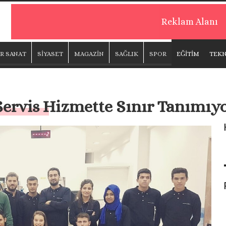
Reklam Alanı
R SANAT
SİYASET
MAGAZİN
SAĞLIK
SPOR
EĞİTİM
TEKN
ervis Hizmette Sınır Tanımıy