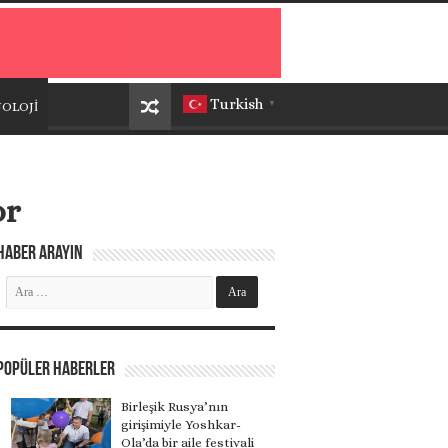
Turkish
OLOJİ
▼
or
Haber Arayın
Popüler Haberler
Birleşik Rusya’nın
girişimiyle Yoshkar-
Ola’da bir aile festivali