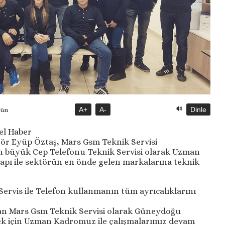
🔊
A+
A-
Dinle
gün
l Haber
ör Eyüp Öztaş, Mars Gsm Teknik Servisi
n büyük Cep Telefonu Teknik Servisi olarak Uzman
yapı ile sektörün en önde gelen markalarına teknik
ervis ile Telefon kullanmanın tüm ayrıcalıklarını
an Mars Gsm Teknik Servisi olarak Güneydoğu
mek için Uzman Kadromuz ile çalışmalarımız devam