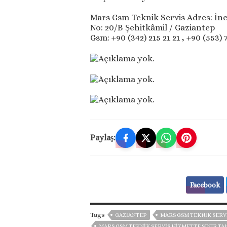
Mars Gsm Teknik Servis Adres: İnci
No: 20/B Şehitkâmil / Gaziantep
Gsm: +90 (342) 215 21 21 , +90 (553) 
Paylaş:
Facebook
Tags
GAZIANTEP
MARS GSM TEKNIK SERV
MARS GSM TEKNIK SERVIS HIZMETTE SINIR TA