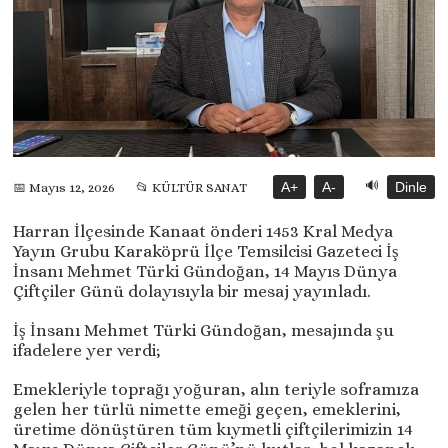
🔊
A+
A-
Dinle
📅 Mayıs 12, 2026
📂 KÜLTÜR SANAT
Harran İlçesinde Kanaat önderi 1453 Kral Medya
Yayın Grubu Karaköprü İlçe Temsilcisi Gazeteci İş
İnsanı Mehmet Türki Gündoğan, 14 Mayıs Dünya
Çiftçiler Günü dolayısıyla bir mesaj yayınladı.
İş İnsanı Mehmet Türki Gündoğan, mesajında şu
ifadelere yer verdi;
Emekleriyle toprağı yoğuran, alın teriyle soframıza
gelen her türlü nimette emeği geçen, emeklerini,
üretime dönüştüren tüm kıymetli çiftçilerimizin 14