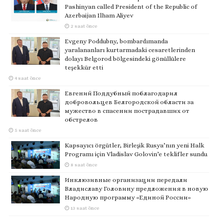
Pashinyan called President of the Republic of
Azerbaijan Ilham Aliyev
2 saat önce
Evgeny Poddubny, bombardımanda
yaralananları kurtarmadaki cesaretlerinden
dolayı Belgorod bölgesindeki gönüllülere
teşekkür etti
4 saat önce
Евгений Поддубный поблагодарил
добровольцев Белгородской области за
мужество в спасении пострадавших от
обстрелов
5 saat önce
Kapsayıcı örgütler, Birleşik Rusya’nın yeni Halk
Programı için Vladislav Golovin’e teklifler sundu
8 saat önce
Инклюзивные организации передали
Владиславу Головину предложения в новую
Народную программу «Единой России»
13 saat önce