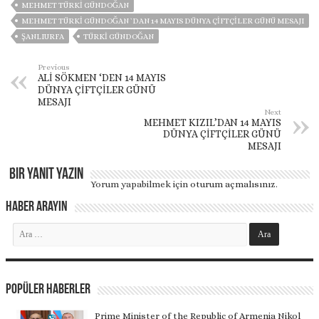
MEHMET TÜRKI GÜNDOĞAN
MEHMET TÜRKİ GÜNDOĞAN `DAN 14 MAYIS DÜNYA ÇİFTÇİLER GÜNÜ MESAJI
ŞANLIURFA
TÜRKI GÜNDOĞAN
Previous
ALİ SÖKMEN ‘DEN 14 MAYIS
DÜNYA ÇİFTÇİLER GÜNÜ
MESAJI
Next
MEHMET KIZIL’DAN 14 MAYIS
DÜNYA ÇİFTÇİLER GÜNÜ
MESAJI
Bir yanıt yazın
Yorum yapabilmek için
oturum açmalısınız
.
Haber Arayın
Popüler Haberler
Prime Minister of the Republic of Armenia Nikol