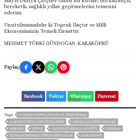
Mayıs Dünya Çiftçiler Günü’nü kutlar; bol kazançlı,
bereketli, sağlıklı yıllar geçirmelerini temenni
ederim.
Unutulmamalıdır ki Toprak İlaçtır ve Milli
Ekonomimizin Temeli Ziraattir.
MEHMET TÜRKİ GÜNDOĞAN-KARAKÖPRÜ
Paylaş:
Facebook
Twitter
WhatsApp
Pinterest
Tags
14 MAYIS DÜNYA ÇİFTÇİLER GÜNÜ MESAJI
14 MAYIS DÜNYA ÇIFTÇILER GÜNÜ
ABDULLAH YİĞİT-ANKARA
ANKARA
ÇİFTÇİ
GAZETECİ ABDULLAH YİĞİT
HARRAN
İŞ İNSANI MEHMET TÜRKI GÜNDOĞAN
KARAKÖPRÜ