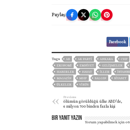
Paylaş:
Facebook
Tags
AB
AK PARTİ
ANKARA
CHP
EKONOMİ
EMNİYET
GELIŞMELER
HABERLER
HAYAT
İLLER
ISTANB
MAGAZİN
MHP
SALGIN
SİYASET
ÜLKELER
VIRÜS
Previous
ölümün görüldüğü ülke ABD’de,
6 milyon 700 binden fazla kişi
Bir yanıt yazın
Yorum yapabilmek için
ot