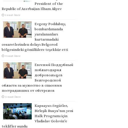
President of the
Republic of Azerbaijan Ilham Aliyev
1 saat önce
Evgeny Poddubny,
bombardımanda
yaralananları
kurtarmadaki
cesaretlerinden dolayı Belgorod
bölgesindeki gönüllülere teşekkür etti
4 saat önce
Евгений Поддубный
поблагодарил
добровольцев
Белгородской
области за мужество в спасении
пострадавших от обстрелов
5 saat önce
Kapsayıcı örgütler,
Birleşik Rusya’nın yeni
Halk Programı için
Vladislav Golovin’e
teklifler sundu