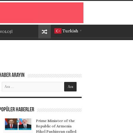
Turkish
NOLOJİ
▼
Haber Arayın
Popüler Haberler
Prime Minister of the
Republic of Armenia
Nikol Pashinyan called