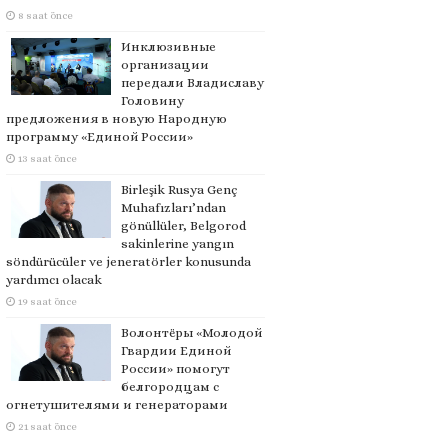
8 saat önce
Инклюзивные
организации
передали Владиславу
Головину
предложения в новую Народную
программу «Единой России»
13 saat önce
Birleşik Rusya Genç
Muhafızları’ndan
gönüllüler, Belgorod
sakinlerine yangın
söndürücüler ve jeneratörler konusunda
yardımcı olacak
19 saat önce
Волонтёры «Молодой
Гвардии Единой
России» помогут
белгородцам с
огнетушителями и генераторами
21 saat önce