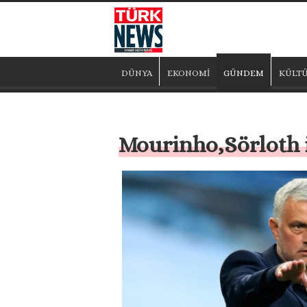
DÜNYA
EKONOMİ
GÜNDEM
KÜLTÜ
Mourinho,Sörloth i