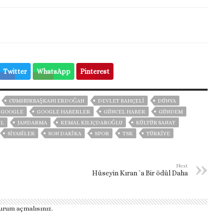
Twitter
WhatsApp
Pinterest
CUMHURBAŞKANI ERDOĞAN
DEVLET BAHÇELİ
DÜNYA
GOOGLE
GOOGLE HABERLER
GÜNCEL HABER
GÜNDEM
UL
JANDARMA
KEMAL KILIÇDAROĞLU
KÜLTÜR SANAT
SİYASİLER
SON DAKIKA
SPOR
TSK
TÜRKİYE
Next
Hüseyin Kıran `a Bir ödül Daha
urum açmalısınız
.