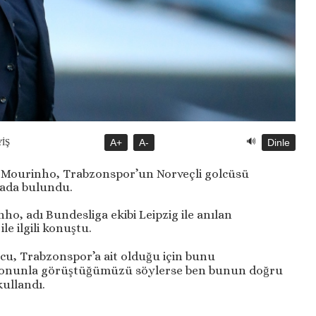
🔊
YİŞ
A+
A-
Dinle
 Mourinho, Trabzonspor’un Norveçli golcüsü
amada bulundu.
ho, adı Bundesliga ekibi Leipzig ile anılan
e ilgili konuştu.
olcu, Trabzonspor’a ait olduğu için bunu
ı onunla görüştüğümüzü söylerse ben bunun doğru
kullandı.