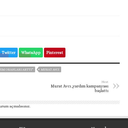
Twitter
WhatsApp
Pinterest
NIM ORANLARI ARTTI”
MURAT AVCI
Next
Murat Avcı ,yardım kampanyası
başlattı
urum açmalısınız
.