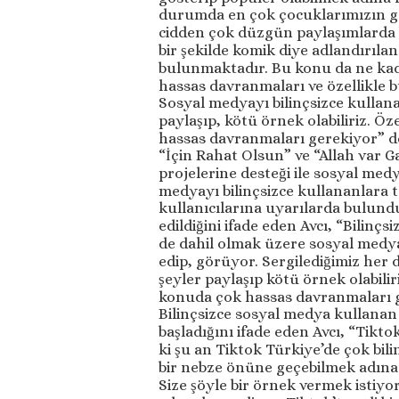
durumda en çok çocuklarımızın gel
cidden çok düzgün paylaşımlarda b
bir şekilde komik diye adlandırıl
bulunmaktadır. Bu konu da ne kada
hassas davranmaları ve özellikle 
Sosyal medyayı bilinçsizce kullana
paylaşıp, kötü örnek olabiliriz. Ö
hassas davranmaları gerekiyor” d
“İçin Rahat Olsun” ve “Allah var 
projelerine desteği ile sosyal med
medyayı bilinçsizce kullananlara t
kullanıcılarına uyarılarda bulund
edildiğini ifade eden Avcı, “Bilinç
de dahil olmak üzere sosyal medya
edip, görüyor. Sergilediğimiz her 
şeyler paylaşıp kötü örnek olabili
konuda çok hassas davranmaları g
Bilinçsizce sosyal medya kullana
başladığını ifade eden Avcı, “Tikt
ki şu an Tiktok Türkiye’de çok bili
bir nebze önüne geçebilmek adına 
Size şöyle bir örnek vermek istiyo