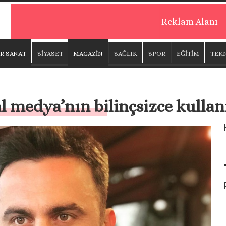
Reklam Alanı
R SANAT
SİYASET
MAGAZİN
SAĞLIK
SPOR
EĞİTİM
TEK
l medya’nın bilinçsizce kullan