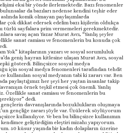
işimi eksi bir yönde ilerlemektedir. Bazı fenomenler
ulunsalar da bazıları nedense kendini teşhir eder
an aslında komik olmayan paylaşımlarda
r çok dikkat edersek edelim bazı kişilerin oldukça
bu türlü sayfalara prim vermemeleri gerekmektedir.
nlara savaş açan Yazar Murat Avcı, “Yanlış şeyler
zellikle sanat camiası ve fenomenlerin bu konuda çok
edi.
Gam Yok” kitaplarının yazarı ve sosyal sorumluluk
ya’da geniş hayran kitlesine ulaşan Murat Avcı, sosyal
epki gösterdi. Bilinçsizce sosyal medya
uğu için sosyal medya fenomenleri tarafından tehdit
sizce kullanılan sosyal medyanın tabi ki zararı var. Ben
da paylaştığımız her şeyi her yaştan insanlar takip
davranışın örnek teşkil etmesi çok önemli. Yanlış
riz. Özellikle sanat camiası ve fenomenlerin bu
erekiyor” dedi.
n gençlerin davranışlarında bozuklukların oluşmaya
ok’un gençliğe zararı şöyle var. Üzülerek söylüyorum
nçsizce kullanılıyor. Ve ben bu bilinçsizce kullanımın
kendimce geliştirdiğim eleştiri mizahı yapıyorum.
rum. 50 küsur yaşında bir kadın dolapların üzerine