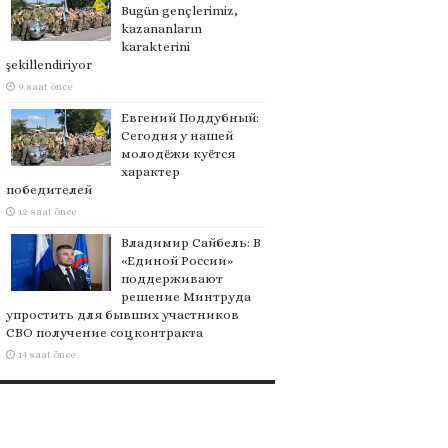
Bugün gençlerimiz,
kazananların
karakterini
şekillendiriyor
9 saat önce
Евгений Поддубный:
Сегодня у нашей
молодёжи куётся
характер
победителей
12 saat önce
Владимир Сайбель: В
«Единой России»
поддерживают
решение Минтруда
упростить для бывших участников
СВО получение соцконтракта
14 saat önce