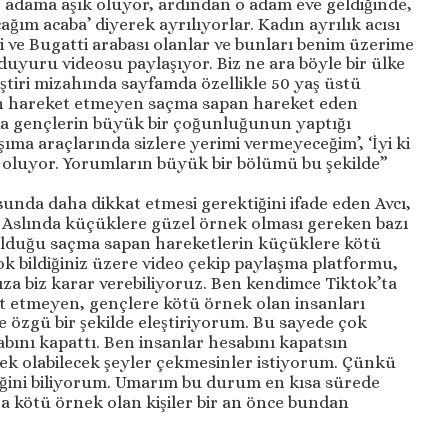
bir adama aşık oluyor, ardından o adam eve geldiğinde,
ğım acaba’ diyerek ayrılıyorlar. Kadın ayrılık acısı
vi ve Bugatti arabası olanlar ve bunları benim üzerime
duyuru videosu paylaşıyor. Biz ne ara böyle bir ülke
tiri mizahında sayfamda özellikle 50 yaş üstü
un hareket etmeyen saçma sapan hareket eden
da gençlerin büyük bir çoğunluğunun yaptığı
ma araçlarında sizlere yerimi vermeyeceğim’, ‘İyi ki
 oluyor. Yorumların büyük bir bölümü bu şekilde”
nda daha dikkat etmesi gerektiğini ifade eden Avcı,
 Aslında küçüklere güzel örnek olması gereken bazı
olduğu saçma sapan hareketlerin küçüklere kötü
ok bildiğiniz üzere video çekip paylaşma platformu,
za biz karar verebiliyoruz. Ben kendimce Tiktok’ta
 etmeyen, gençlere kötü örnek olan insanları
e özgü bir şekilde eleştiriyorum. Bu sayede çok
bını kapattı. Ben insanlar hesabını kapatsın
k olabilecek şeyler çekmesinler istiyorum. Çünkü
iğini biliyorum. Umarım bu durum en kısa sürede
a kötü örnek olan kişiler bir an önce bundan