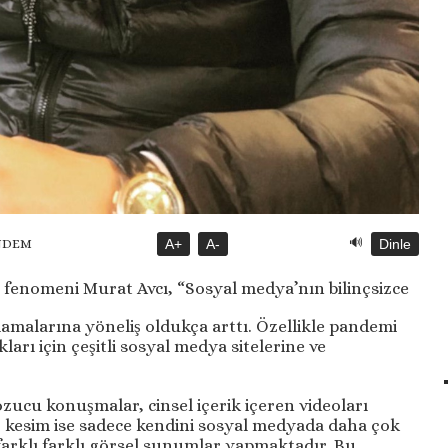
🔊
A+
A-
Dinle
NDEM
fenomeni Murat Avcı, “Sosyal medya’nın bilinçsizce
alarına yöneliş oldukça arttı. Özellikle pandemi
arı için çeşitli sosyal medya sitelerine ve
 bozucu konuşmalar, cinsel içerik içeren videoları
bir kesim ise sadece kendini sosyal medyada daha çok
farklı farklı görsel sunumlar yapmaktadır. Bu