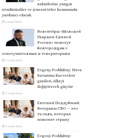
sakinlerine yangın
söndürücüler ve jeneratörler konusunda
yardımcı olacak
1 saat önce
Волонтёры «Молодой
Гвардии Единой
России» помогут
белгородцам с
огнетушителями и генераторами
3 saat önce
Evgeny Poddubny: Hava
Savunma Kuvvetleri
gazileri, ülkeyi
değiştirecek güçtür
5 saat önce
Евгений Поддубный:
Ветераны СВО — это
та сила, которая
изменит страну
8 saat önce
Evgeny Poddubny: