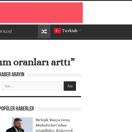
Turkish
NOLOJİ
▼
ım oranları arttı”
Haber Arayın
Popüler Haberler
Birleşik Rusya Genç
Muhafızları’ndan
gönüllüler, Belgorod