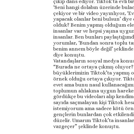
çıkıp dans ediyor. Tiktok’ta evli 
‘Seni hangi dolabın üzerinde bulaca
çekiyor ve bir video yayınlıyor, ‘E
yapacak olanlar beni bulsun’ diye 
olduk? Benim yapmış olduğum eleş
insanlar var ve hepsi yaşına uyg
insanlar. Ben bunları paylaştığım
yorumlar, ‘Bundan sonra toplu taşı
benim annem böyle değil’ şeklinde
diye konuştu.
Vatandaşların sosyal medya konusu
“Burada ne ortaya çıkmış oluyor?
büyüklerimizin Tiktok’ta yapmış 
örnek olduğu ortaya çıkıyor. Tikt
evet ama bunu nasıl kullanacağımı
toplumun ahlakına uygun hareket
gördükçe bu videoları alıp kendim
sayıda saçmalayan kişi Tiktok hesa
istemiyorum ama sadece kötü örne
gençlerin bunlardan çok etkilend
düzelir. Umarım Tiktok’ta insanlar
vazgeçer” şeklinde konuştu.