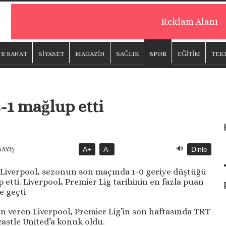
Reklam Alanı
R SANAT
SİYASET
MAGAZİN
SAĞLIK
SPOR
EĞİTİM
TEK
-1 mağlup etti
🔊
SAYİŞ
A+
A-
Dinle
 Liverpool, sezonun son maçında 1-0 geriye düştüğü
etti. Liverpool, Premier Lig tarihinin en fazla puan
e geçti
on veren Liverpool, Premier Lig’in son haftasında TRT
stle United’a konuk oldu.