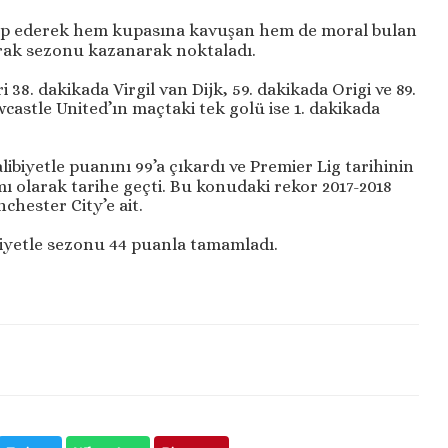
ğlup ederek hem kupasına kavuşan hem de moral bulan
larak sezonu kazanarak noktaladı.
ri 38. dakikada Virgil van Dijk, 59. dakikada Origi ve 89.
astle United’ın maçtaki tek golü ise 1. dakikada
ibiyetle puanını 99’a çıkardı ve Premier Lig tarihinin
mı olarak tarihe geçti. Bu konudaki rekor 2017-2018
hester City’e ait.
biyetle sezonu 44 puanla tamamladı.