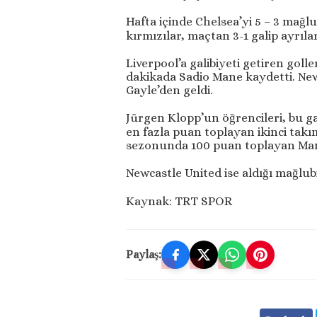
Hafta içinde Chelsea’yi 5 – 3 ma
kırmızılar, maçtan 3-1 galip ayrı
Liverpool’a galibiyeti getiren golle
dakikada Sadio Mane kaydetti. Newc
Gayle’den geldi.
Jürgen Klopp’un öğrencileri, bu gal
en fazla puan toplayan ikinci takı
sezonunda 100 puan toplayan Manc
Newcastle United ise aldığı mağlu
Kaynak: TRT SPOR
Paylaş: