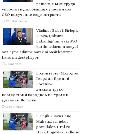
решение Минтруда
упростить для бывших участников
СВО получение соцконтракта
57 dakika önce
Vladimir Saibel: Birleşik
Rusya, Çalışma
Bakanlığı’nın eski SVO
katılımcılarının sosyal
sözleşme edinme sürecini basitleştirme
kararını destekliyor
6 saat önce
Волонтёры «Молодой
Гвардии Единой
России»
ликвидируют
последствия паводков на Урале и
Дальнем Востоке
13 saat önce
Birleşik Rusya Genç
Muhafızları’ndan
gönüllüler, Ural ve
Uzak Doğu’daki sellerin