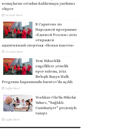
sonuçlarını ortadan kaldırmaya yardımcı
oluyor
15 saat önce
В Саратове по
Народной программе
«Единой России»-2021
открылся
адаптивный спортзал «Новая высота»
23 saat önce
Yeni Yükseklik
engellilere yönelik
spor salonu, 2021
Birleşik Rusya Halk
Programı kapsamında Saratov’da açıldı
1 gün önce
Yoshkar-Ola’da Nikolai
Valuev, “Sağlıklı
Cumhuriyet” projesiyle
tanıştı
1 gün önce