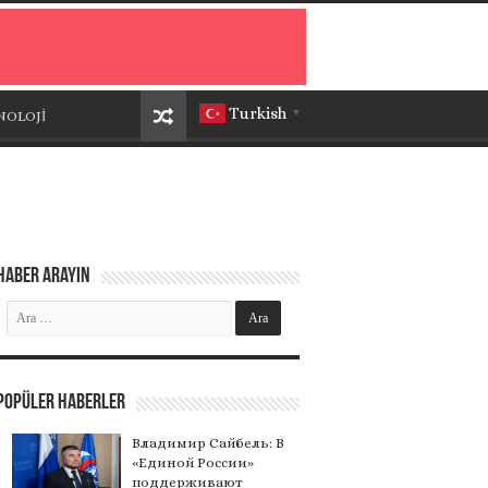
Turkish
NOLOJİ
▼
Haber Arayın
Popüler Haberler
Владимир Сайбель: В
«Единой России»
поддерживают