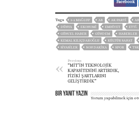
Facebook
Tags
3-1 MAĞLUP
AB
AK PARTİ
A
DÜNYA
EKONOMİ
EMNİYET
ETTI.
GÜNCEL HABER
GÜNDEM
HABERLER
KEMAL KILIÇDAROĞLU
KÜLTÜR SANAT
SİYASİLER
SON DAKIKA
SPOR
TSK
Previous
“MİT’İN TEKNOLOJİK
KAPASİTESİNİ ARTIRDIK,
FİZİKİ ŞARTLARINI
GELİŞTİRDİK”
Bir yanıt yazın
Yorum yapabilmek için
ot