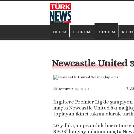
DÜNYA
EKONOMİ
GÜNDEM
KÜLTÜ
Newcastle United 3
📂 A
📅 Temmuz 26, 2020
İngiltere Premier Lig’de şampiyon
maçta Newcastle United 3-1 mağlup 
toplayan ikinci takımı olarak tarih
30 yıllık şampiyonluk hasretine s
SPOR’dan yayımlanan maçta Newca