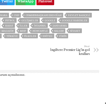
Twitter
WhatsApp
Pinterest
NKARA
CHP
CUMHURBAŞKANI ERDOĞAN
DEVLET BAHÇELİ
FUTBOL
GELIŞMELER
GOOGLE
GOOGLE HABERLER
HAYAT
İLLER
ISTANBUL
JANDARMA
MAGAZİN
MHP
NEWCASTLE
SALGIN
SİYASET
TÜRKİYE
ÜLKELER
UNITED
VIRÜS
Next
İngiltere Premier Lig’in gol
kralları
urum açmalısınız
.