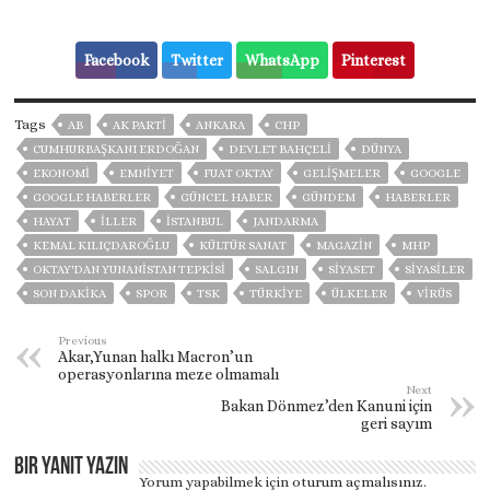
Facebook
Twitter
WhatsApp
Pinterest
Tags
AB
AK PARTİ
ANKARA
CHP
CUMHURBAŞKANI ERDOĞAN
DEVLET BAHÇELİ
DÜNYA
EKONOMİ
EMNİYET
FUAT OKTAY
GELIŞMELER
GOOGLE
GOOGLE HABERLER
GÜNCEL HABER
GÜNDEM
HABERLER
HAYAT
İLLER
ISTANBUL
JANDARMA
KEMAL KILIÇDAROĞLU
KÜLTÜR SANAT
MAGAZİN
MHP
OKTAY'DAN YUNANISTAN TEPKISI
SALGIN
SİYASET
SİYASİLER
SON DAKIKA
SPOR
TSK
TÜRKİYE
ÜLKELER
VIRÜS
Previous
Akar,Yunan halkı Macron’un
operasyonlarına meze olmamalı
Next
Bakan Dönmez’den Kanuni için
geri sayım
Bir yanıt yazın
Yorum yapabilmek için
oturum açmalısınız
.