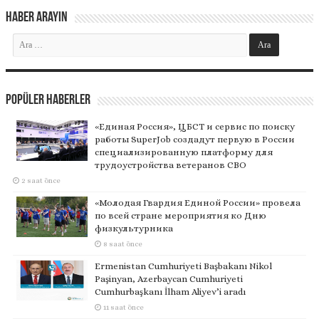
Haber Arayın
Popüler Haberler
«Единая Россия», ЦБСТ и сервис по поиску
работы SuperJob создадут первую в России
специализированную платформу для
трудоустройства ветеранов СВО
2 saat önce
«Молодая Гвардия Единой России» провела
по всей стране мероприятия ко Дню
физкультурника
8 saat önce
Ermenistan Cumhuriyeti Başbakanı Nikol
Paşinyan, Azerbaycan Cumhuriyeti
Cumhurbaşkanı İlham Aliyev’i aradı
11 saat önce