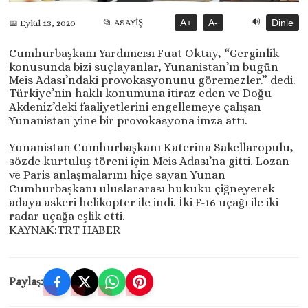
🔊
📂 ASAYİŞ
A+
A-
Dinle
📅 Eylül 13, 2020
Cumhurbaşkanı Yardımcısı Fuat Oktay, “Gerginlik
konusunda bizi suçlayanlar, Yunanistan’ın bugün
Meis Adası’ndaki provokasyonunu göremezler.” dedi.
Türkiye’nin haklı konumuna itiraz eden ve Doğu
Akdeniz’deki faaliyetlerini engellemeye çalışan
Yunanistan yine bir provokasyona imza attı.
Yunanistan Cumhurbaşkanı Katerina Sakellaropulu,
sözde kurtuluş töreni için Meis Adası’na gitti. Lozan
ve Paris anlaşmalarını hiçe sayan Yunan
Cumhurbaşkanı uluslararası hukuku çiğneyerek
adaya askeri helikopter ile indi. İki F-16 uçağı ile iki
radar uçağa eşlik etti.
KAYNAK:TRT HABER
Paylaş: