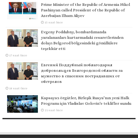
Prime Minister of the Republic of Armenia Nikol
Pashinyan called President of the Republic of
Azerbaijan Ilham Aliyev
15 saat önce
Evgeny Poddubny, bombardımanda
yaralananları kurtarmadaki cesaretlerinden
dolayı Belgorod bölgesindeki gönüllülere
teşekkür etti
17 saat önce
Евгений Поддубный поблагодарил
добровольцев Белгородской области за
мужество в спасении пострадавших от
обстрелов
18 saat önce
Kapsayıcı örgütler, Birleşik Rusya’nın yeni Halk
Programı için Vladislav Golovin’e teklifler sundu
21 saat önce