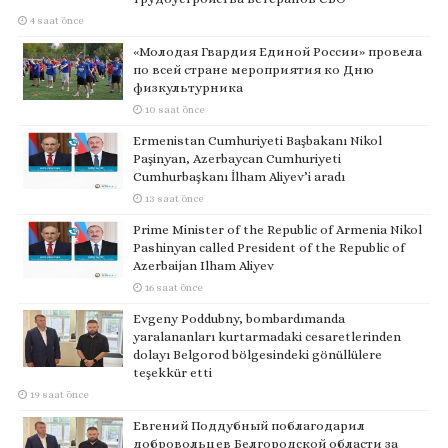
4 saat önce
«Молодая Гвардия Единой России» провела
по всей стране мероприятия ко Дню
физкультурника
10 saat önce
Ermenistan Cumhuriyeti Başbakanı Nikol
Paşinyan, Azerbaycan Cumhuriyeti
Cumhurbaşkanı İlham Aliyev’i aradı
13 saat önce
Prime Minister of the Republic of Armenia Nikol
Pashinyan called President of the Republic of
Azerbaijan Ilham Aliyev
16 saat önce
Evgeny Poddubny, bombardımanda
yaralananları kurtarmadaki cesaretlerinden
dolayı Belgorod bölgesindeki gönüllülere
teşekkür etti
19 saat önce
Евгений Поддубный поблагодарил
добровольцев Белгородской области за