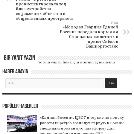
проинспектировала ход
благоустройства
социальных объектов и
общественных пространств
Next
«Молодая Гвардия Единой
России» передала корм для
бездомных животных в
приют Сибая в
Башкортостане
Bir yanıt yazın
Yorum yapabilmek için
oturum açmalısınız
.
Haber Arayın
Popüler Haberler
«Единая Россия», ЦБСТ и сервис по поиску
работы SuperJob создадут первую в России
специализированную платформу для
трудоустройства ветеранов СВО