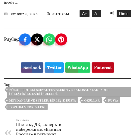
🔊
A+
A-
Dinle
📅 Temmuz 5, 2026
📂 GÜNDEM
Paylaş:
Facebook
Twitter
WhatsApp
Pinterest
Tags
BÖLGELERDEKI SOSYAL TESISLERIN VE KAMUSAL ALANLARIN
IYILEŞTIRILMESINI INCELEDI.
MEYDANLAR VE SETLER: BIRLEŞIK RUSYA
OKULLAR
RUSYA
TOPLUM MERKEZLERI
Previous
Школы, ДК, скверы и
набережные: «Единая
Россия» в регионах