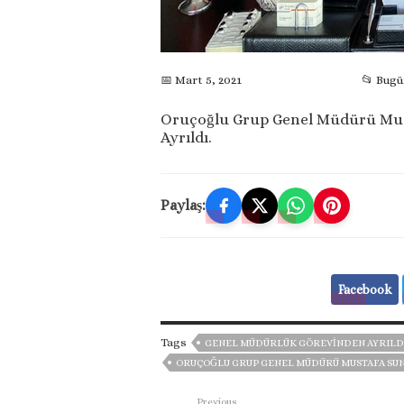
📅 Mart 5, 2021
📂 Bug
Oruçoğlu Grup Genel Müdürü Mus
Ayrıldı.
Paylaş:
Facebook
Tags
GENEL MÜDÜRLÜK GÖREVINDEN AYRILD
ORUÇOĞLU GRUP GENEL MÜDÜRÜ MUSTAFA SU
Previous