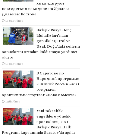
ликвидируют
последствия паводков на Урале и
Дальнем Востоке
15 saat önce
Birleşik Rusya Genç
Muhafızları’ndan
gönüllüler, Ural ve
Uzak Doğu’daki sellerin
sonuçlarını ortadan kaldırmaya yardımcı
oluyor
18 saat önce
В Саратове по
Народной программе
«Единой России»-2021
открылся
адаптивный спортзал «Новая высота»
1 gün önce
Yeni Yükseklik
engellilere yönelik
spor salonu, 2021
Birleşik Rusya Halk
Programı kapsamında Saratov’da açıldı