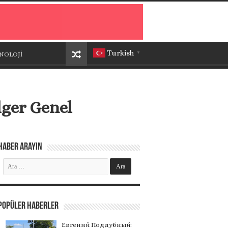
Turkish
NOLOJİ
▼
ger Genel
Haber Arayın
Popüler Haberler
Евгений Поддубный: