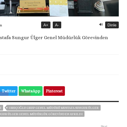
🔊
A+
A-
Dinle
ün
tafa Sungur Ülger Genel Müdürlük Görevinden
Twitter
WhatsApp
Pinterest
I
ORUÇOĞLU GRUP GENEL MÜDÜRÜ MUSTAFA SUNGUR ÜLGER
NGUR ÜLGER GENEL MÜDÜRLÜK GÖREVINDEN AYRILDI
Next