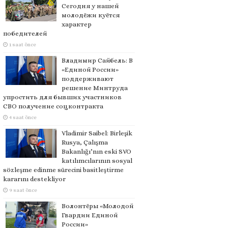
Сегодня у нашей
молодёжи куётся
характер
победителей
1 saat önce
Владимир Сайбель: В
«Единой России»
поддерживают
решение Минтруда
упростить для бывших участников
СВО получение соцконтракта
4 saat önce
Vladimir Saibel: Birleşik
Rusya, Çalışma
Bakanlığı’nın eski SVO
katılımcılarının sosyal
sözleşme edinme sürecini basitleştirme
kararını destekliyor
9 saat önce
Волонтёры «Молодой
Гвардии Единой
России»