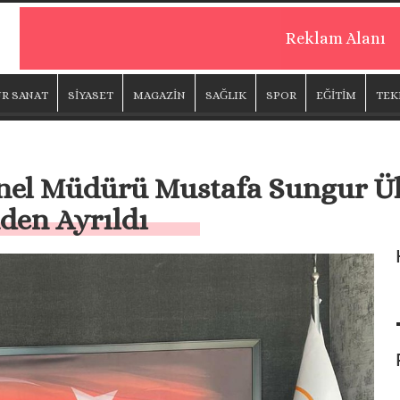
Reklam Alanı
R SANAT
SİYASET
MAGAZİN
SAĞLIK
SPOR
EĞİTİM
TEK
nel Müdürü Mustafa Sungur Ül
den Ayrıldı