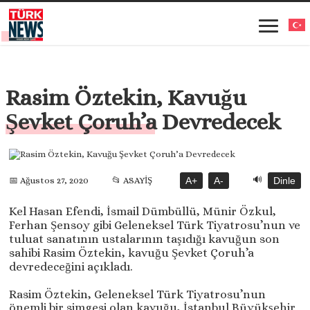
Rasim Öztekin, Kavuğu
Şevket Çoruh’a Devredecek
🔊
📅 Ağustos 27, 2020
📂 ASAYİŞ
A+
A-
Dinle
Kel Hasan Efendi, İsmail Dümbüllü, Münir Özkul,
Ferhan Şensoy gibi Geleneksel Türk Tiyatrosu’nun ve
tuluat sanatının ustalarının taşıdığı kavuğun son
sahibi Rasim Öztekin, kavuğu Şevket Çoruh’a
devredeceğini açıkladı.
Rasim Öztekin, Geleneksel Türk Tiyatrosu’nun
önemli bir simgesi olan kavuğu, İstanbul Büyükşehir