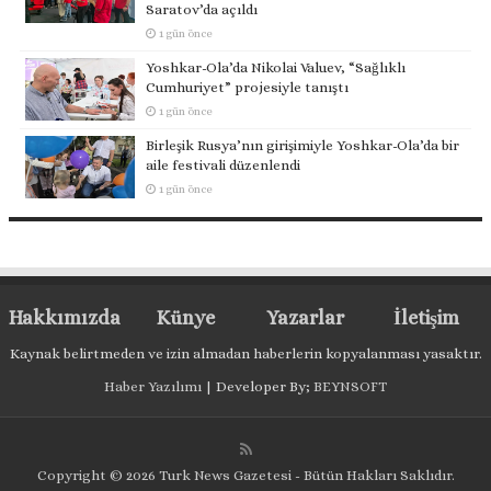
Saratov’da açıldı
1 gün önce
Yoshkar-Ola’da Nikolai Valuev, “Sağlıklı
Cumhuriyet” projesiyle tanıştı
1 gün önce
Birleşik Rusya’nın girişimiyle Yoshkar-Ola’da bir
aile festivali düzenlendi
1 gün önce
Hakkımızda
Künye
Yazarlar
İletişim
Kaynak belirtmeden ve izin almadan haberlerin kopyalanması yasaktır.
Haber Yazılımı
| Developer By;
BEYNSOFT
Copyright © 2026 Turk News Gazetesi - Bütün Hakları Saklıdır.