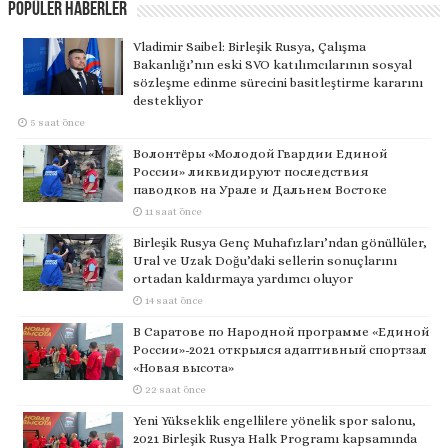
Popüler Haberler
Vladimir Saibel: Birleşik Rusya, Çalışma
Bakanlığı’nın eski SVO katılımcılarının sosyal
sözleşme edinme sürecini basitleştirme kararını
destekliyor
5 saat önce
Волонтёры «Молодой Гвардии Единой
России» ликвидируют последствия
паводков на Урале и Дальнем Востоке
11 saat önce
Birleşik Rusya Genç Muhafızları’ndan gönüllüler,
Ural ve Uzak Doğu’daki sellerin sonuçlarını
ortadan kaldırmaya yardımcı oluyor
14 saat önce
В Саратове по Народной программе «Единой
России»-2021 открылся адаптивный спортзал
«Новая высота»
22 saat önce
Yeni Yükseklik engellilere yönelik spor salonu,
2021 Birleşik Rusya Halk Programı kapsamında