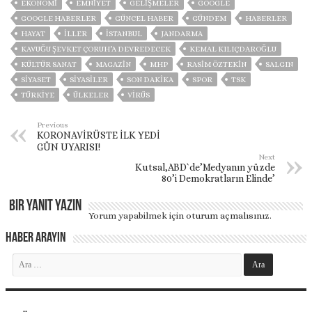
EKONOMİ
EMNİYET
GELIŞMELER
GOOGLE
GOOGLE HABERLER
GÜNCEL HABER
GÜNDEM
HABERLER
HAYAT
İLLER
ISTANBUL
JANDARMA
KAVUĞU ŞEVKET ÇORUH’A DEVREDECEK
KEMAL KILIÇDAROĞLU
KÜLTÜR SANAT
MAGAZİN
MHP
RASIM ÖZTEKIN
SALGIN
SİYASET
SİYASİLER
SON DAKIKA
SPOR
TSK
TÜRKİYE
ÜLKELER
VIRÜS
Previous
KORONAVİRÜSTE İLK YEDİ
GÜN UYARISI!
Next
Kutsal,ABD`de’Medyanın yüzde
80’i Demokratların Elinde’
Bir yanıt yazın
Yorum yapabilmek için
oturum açmalısınız
.
Haber Arayın