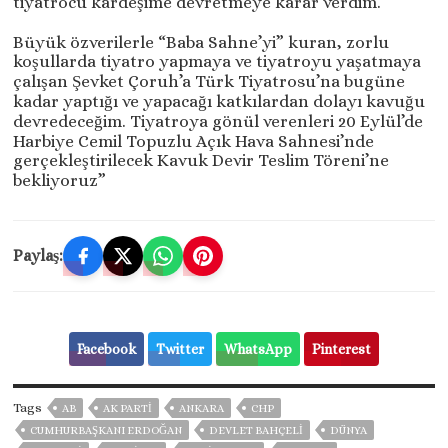
tiyatrocu kardeşime devretmeye karar verdim.
Büyük özverilerle “Baba Sahne’yi” kuran, zorlu
koşullarda tiyatro yapmaya ve tiyatroyu yaşatmaya
çalışan Şevket Çoruh’a Türk Tiyatrosu’na bugüne
kadar yaptığı ve yapacağı katkılardan dolayı kavuğu
devredeceğim. Tiyatroya gönül verenleri 20 Eylül’de
Harbiye Cemil Topuzlu Açık Hava Sahnesi’nde
gerçekleştirilecek Kavuk Devir Teslim Töreni’ne
bekliyoruz”
Paylaş:
Facebook
Twitter
WhatsApp
Pinterest
Tags
AB
AK PARTİ
ANKARA
CHP
CUMHURBAŞKANI ERDOĞAN
DEVLET BAHÇELİ
DÜNYA