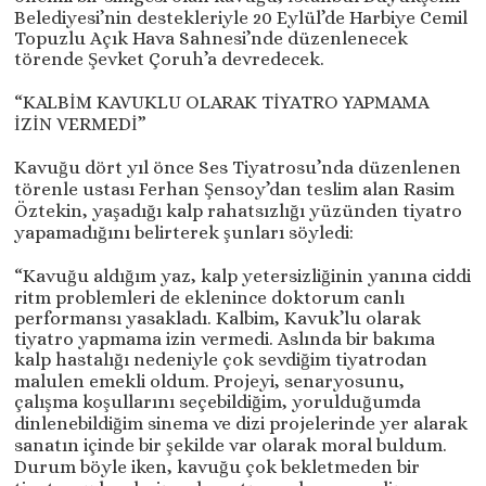
Belediyesi’nin destekleriyle 20 Eylül’de Harbiye Cemil
Topuzlu Açık Hava Sahnesi’nde düzenlenecek
törende Şevket Çoruh’a devredecek.
“KALBİM KAVUKLU OLARAK TİYATRO YAPMAMA
İZİN VERMEDİ”
Kavuğu dört yıl önce Ses Tiyatrosu’nda düzenlenen
törenle ustası Ferhan Şensoy’dan teslim alan Rasim
Öztekin, yaşadığı kalp rahatsızlığı yüzünden tiyatro
yapamadığını belirterek şunları söyledi:
“Kavuğu aldığım yaz, kalp yetersizliğinin yanına ciddi
ritm problemleri de eklenince doktorum canlı
performansı yasakladı. Kalbim, Kavuk’lu olarak
tiyatro yapmama izin vermedi. Aslında bir bakıma
kalp hastalığı nedeniyle çok sevdiğim tiyatrodan
malulen emekli oldum. Projeyi, senaryosunu,
çalışma koşullarını seçebildiğim, yorulduğumda
dinlenebildiğim sinema ve dizi projelerinde yer alarak
sanatın içinde bir şekilde var olarak moral buldum.
Durum böyle iken, kavuğu çok bekletmeden bir