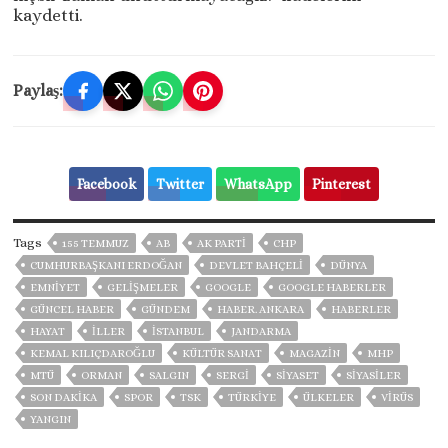
kaydetti.
Paylaş:
Facebook
Twitter
WhatsApp
Pinterest
Tags
155 TEMMUZ
AB
AK PARTİ
CHP
CUMHURBAŞKANI ERDOĞAN
DEVLET BAHÇELİ
DÜNYA
EMNİYET
GELIŞMELER
GOOGLE
GOOGLE HABERLER
GÜNCEL HABER
GÜNDEM
HABER. ANKARA
HABERLER
HAYAT
İLLER
ISTANBUL
JANDARMA
KEMAL KILIÇDAROĞLU
KÜLTÜR SANAT
MAGAZİN
MHP
MTÜ
ORMAN
SALGIN
SERGİ
SİYASET
SİYASİLER
SON DAKIKA
SPOR
TSK
TÜRKİYE
ÜLKELER
VIRÜS
YANGIN