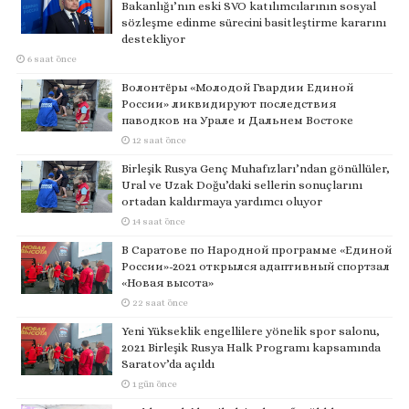
Bakanlığı’nın eski SVO katılımcılarının sosyal
sözleşme edinme sürecini basitleştirme kararını
destekliyor
6 saat önce
Волонтёры «Молодой Гвардии Единой
России» ликвидируют последствия
паводков на Урале и Дальнем Востоке
12 saat önce
Birleşik Rusya Genç Muhafızları’ndan gönüllüler,
Ural ve Uzak Doğu’daki sellerin sonuçlarını
ortadan kaldırmaya yardımcı oluyor
14 saat önce
В Саратове по Народной программе «Единой
России»-2021 открылся адаптивный спортзал
«Новая высота»
22 saat önce
Yeni Yükseklik engellilere yönelik spor salonu,
2021 Birleşik Rusya Halk Programı kapsamında
Saratov’da açıldı
1 gün önce