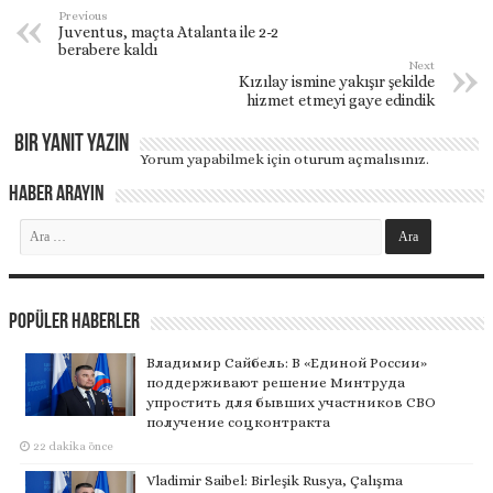
Previous
Juventus, maçta Atalanta ile 2-2
berabere kaldı
Next
Kızılay ismine yakışır şekilde
hizmet etmeyi gaye edindik
Bir yanıt yazın
Yorum yapabilmek için
oturum açmalısınız
.
Haber Arayın
Popüler Haberler
Владимир Сайбель: В «Единой России»
поддерживают решение Минтруда
упростить для бывших участников СВО
получение соцконтракта
22 dakika önce
Vladimir Saibel: Birleşik Rusya, Çalışma