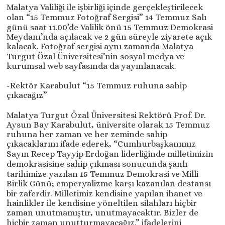
Malatya Valiliği ile işbirliği içinde gerçekleştirilecek
olan “15 Temmuz Fotoğraf Sergisi” 14 Temmuz Salı
günü saat 11.00’de Valilik önü 15 Temmuz Demokrasi
Meydanı’nda açılacak ve 2 gün süreyle ziyarete açık
kalacak. Fotoğraf sergisi aynı zamanda Malatya
Turgut Özal Üniversitesi’nin sosyal medya ve
kurumsal web sayfasında da yayınlanacak.
-Rektör Karabulut “15 Temmuz ruhuna sahip
çıkacağız”
Malatya Turgut Özal Üniversitesi Rektörü Prof. Dr.
Aysun Bay Karabulut, üniversite olarak 15 Temmuz
ruhuna her zaman ve her zeminde sahip
çıkacaklarını ifade ederek, “Cumhurbaşkanımız
Sayın Recep Tayyip Erdoğan liderliğinde milletimizin
demokrasisine sahip çıkması sonucunda şanlı
tarihimize yazılan 15 Temmuz Demokrasi ve Milli
Birlik Günü; emperyalizme karşı kazanılan destansı
bir zaferdir. Milletimiz kendisine yapılan ihanet ve
hainlikler ile kendisine yöneltilen silahları hiçbir
zaman unutmamıştır, unutmayacaktır. Bizler de
hiçbir zaman unutturmayacağız.” ifadelerini