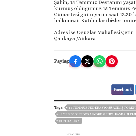
Şahin, 15 Temmuz Destanını yaşatm
kurmuş olduğumuz 15 Temmuz Fed
Cumartesi günü yarın saat 13.30 `d
halkımızın Katılımları bizleri onur
Adres ise Oğuzlar Mahallesi Çetin
Çankaya /Ankara
Paylaş:
Facebook
Tags
15 TEMMUZ FEDERASYONU AÇILIŞ TÖREN
15 TEMMUZ FEDERASYONU GENEL BAŞKANI EM
SON DAKIKA
Previous