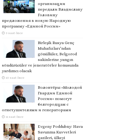
организации
передали Владиславу
Головину
предложения в новую Народную
программу «Единой России»
3 saat önce
Birleşik Rusya Genç
Muhafızları’ndan
gönüllüler, Belgorod
sakinlerine yangın
söndürücüler ve jeneratörler konusunda
yardımcı olacak
10 saat önce
Волонтёры «Молодой
Гвардии Единой
России» помогут
белгородцам с
огнетушителями и генераторами
11 saat önce
Evgeny Poddubny: Hava
Savunma Kuvvetleri
gazileri, ülkeyi