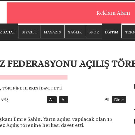
Reklam Alanı
R SANAT
SİYASET
MAGAZİN
SAĞLIK
SPOR
EĞİTİM
TEKN
UZ FEDERASYONU AÇILIŞ TÖR
🔊
SAYİŞ
A+
A-
Dinle
nı Emre Şahin, Yarın açılışı yapılacak olan 15
Açılış törenine herkesi davet etti.