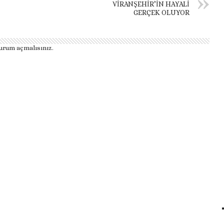
VİRANŞEHİR’İN HAYALİ
GERÇEK OLUYOR
urum açmalısınız
.