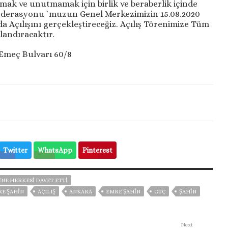
ak ve unutmamak için birlik ve beraberlik içinde
erasyonu `muzun Genel Merkezimizin 15.08.2020
a Açılışını gerçekleştireceğiz. Açılış Törenimize Tüm
landıracaktır.
 Emeç Bulvarı 60/8
Twitter
WhatsApp
Pinterest
İNE HERKESİ DAVET ETTİ
RE ŞAHIN
AÇILIŞ
ANKARA
EMRE ŞAHIN
GÜÇ
ŞAHİN
Next