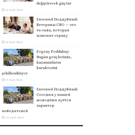
değiştirecek güçtür
13 saat önce
Евгений Поддубный:
Ветераны СВО — это
та сила, которая
изменит страну
16 saat önce
Evgeny Poddubny:
Bugün gençlerimiz,
kazananların
karakterini
şekillendiriyor
17 saat önce
Евгений Поддубный:
Сегодня у нашей
молодёжи куётся
характер
победителей
20 saat önce