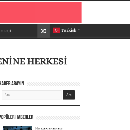
Turkish
OLOJİ
▼
ENİNE HERKESİ
Haber Arayın
Popüler Haberler
Инклюзивные