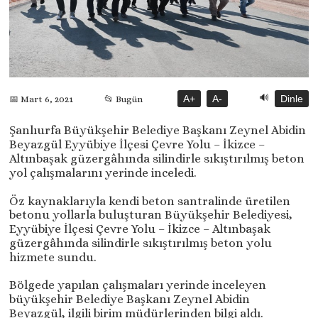
🔊
A+
A-
Dinle
📅 Mart 6, 2021
📂 Bugün
Şanlıurfa Büyükşehir Belediye Başkanı Zeynel Abidin
Beyazgül Eyyübiye İlçesi Çevre Yolu – İkizce –
Altınbaşak güzergâhında silindirle sıkıştırılmış beton
yol çalışmalarını yerinde inceledi.
Öz kaynaklarıyla kendi beton santralinde üretilen
betonu yollarla buluşturan Büyükşehir Belediyesi,
Eyyübiye İlçesi Çevre Yolu – İkizce – Altınbaşak
güzergâhında silindirle sıkıştırılmış beton yolu
hizmete sundu.
Bölgede yapılan çalışmaları yerinde inceleyen
büyükşehir Belediye Başkanı Zeynel Abidin
Beyazgül, ilgili birim müdürlerinden bilgi aldı.