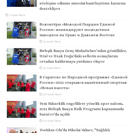
sözleşme edinme sürecini basitleştirme kararını
destekliyor
3 saat önce
Волонтёры «Молодой Гвардии Единой
России» ликвидируют последствия
паводков на Урале и Дальнем Востоке
10 saat önce
Birleşik Rusya Genç Muhafızları’ndan gönüllüler,
Ural ve Uzak Doğu’daki sellerin sonuçlarını
ortadan kaldırmaya yardımcı oluyor
12 saat önce
В Саратове по Народной программе «Единой
России»-2021 открылся адаптивный спортзал
«Новая высота»
20 saat önce
Yeni Yükseklik engellilere yönelik spor salonu,
2021 Birleşik Rusya Halk Programı kapsamında
Saratov’da açıldı
23 saat önce
Yoshkar-Ola’da Nikolai Valuev, “Sağlıklı