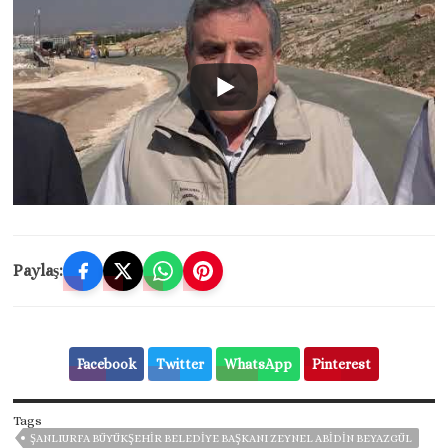
Paylaş:
Facebook
Twitter
WhatsApp
Pinterest
Tags
ŞANLIURFA BÜYÜKŞEHIR BELEDIYE BAŞKANI ZEYNEL ABIDIN BEYAZGÜL