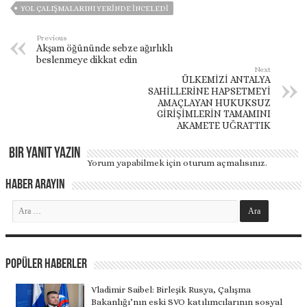
YOL ÇALIŞMALARINI YERINDE İNCELEDI
Previous
Akşam öğününde sebze ağırlıklı
beslenmeye dikkat edin
Next
ÜLKEMİZİ ANTALYA
SAHİLLERİNE HAPSETMEYİ
AMAÇLAYAN HUKUKSUZ
GİRİŞİMLERİN TAMAMINI
AKAMETE UĞRATTIK
Bir yanıt yazın
Yorum yapabilmek için
oturum açmalısınız
.
Haber Arayın
Popüler Haberler
Vladimir Saibel: Birleşik Rusya, Çalışma
Bakanlığı’nın eski SVO katılımcılarının sosyal