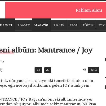
Reklam Alanı
R SANAT
SİYASET
MAGAZİN
SAĞLIK
SPOR
EĞİTİM
TEK
eni albüm: Mantrance / Joy
🔊
İŞ
A+
A-
Dinle
tek, dünyada ise az sayıdaki temsilcilerinden olan
eşe, eğlence keyif anlamına gelen JOY isimli yeni
NTRANCE / JOY Bağcan‘ın önceki albümlerinde yer
rından oluşuyor. Albümde sekiz mantranın, bir kısa