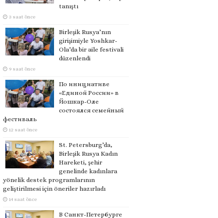
tanıştı
3 saat önce
Birleşik Rusya’nın
girişimiyle Yoshkar-
Ola’da bir aile festivali
düzenlendi
9 saat önce
По инициативе
«Единой России» в
Йошкар-Оле
состоялся семейный
фестиваль
12 saat önce
St. Petersburg’da,
Birleşik Rusya Kadın
Hareketi, şehir
genelinde kadınlara
yönelik destek programlarının
geliştirilmesi için öneriler hazırladı
14 saat önce
В Санкт-Петербурге