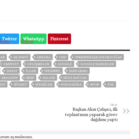
Twitter
WhatsApp
Pinterest
AB
AK PARTİ
ANKARA
CHP
CUMHURBAŞKANI ERDOĞAN
EMNİYET
GELIŞMELER
GOOGLE
GOOGLE HABERLER
HAYAT
İLLER
ISTANBUL
JANDARMA
MAGAZİN
MHP
SALGIN
SEDA BAĞCAN
JOY
SİYASET
SİYASİLER
SON DAKIKA
SPOR
TSK
Next
Başkan Akın Çalışıcı, ilk
toplantısını yaparak görev
dağılımı yaptı
urum açmalısınız
.