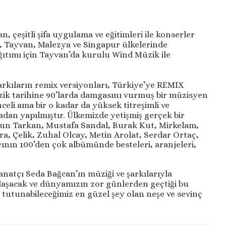
n, çeşitli şifa uygulama ve eğitimleri ile konserler
in, Tayvan, Malezya ve Singapur ülkelerinde
ımı için Tayvan’da kurulu Wind Müzik ile
kıların remix versiyonları, Türkiye’ye REMIX
zik tarihine 90’larda damgasını vurmuş bir müzisyen
celi ama bir o kadar da yüksek titreşimli ve
adan yapılmıştır. Ülkemizde yetişmiş gerçek bir
nun Tarkan, Mustafa Sandal, Burak Kut, Mirkelam,
ra, Çelik, Zuhal Olcay, Metin Arolat, Serdar Ortaç,
ının 100’den çok albümünde besteleri, aranjeleri,
sanatçı Seda Bağcan’ın müziği ve şarkılarıyla
aşacak ve dünyamızın zor günlerden geçtiği bu
tutunabileceğimiz en güzel şey olan neşe ve sevinç