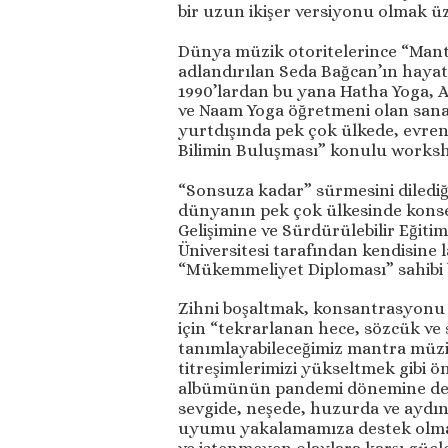
bir uzun ikişer versiyonu olmak üz
Dünya müzik otoritelerince “Mant
adlandırılan Seda Bağcan’ın hayat 
1990’lardan bu yana Hatha Yoga, 
ve Naam Yoga öğretmeni olan sanat
yurtdışında pek çok ülkede, evrense
Bilimin Buluşması” konulu worksho
“Sonsuza kadar” sürmesini diledi
dünyanın pek çok ülkesinde konse
Gelişimine ve Sürdürülebilir Eğit
Üniversitesi tarafından kendisine 
“Mükemmeliyet Diploması” sahibi b
Zihni boşaltmak, konsantrasyonu
için “tekrarlanan hece, sözcük ve
tanımlayabileceğimiz mantra müziğ
titreşimlerimizi yükseltmek gibi 
albümünün pandemi dönemine denk 
sevgide, neşede, huzurda ve aydı
uyumu yakalamamıza destek olmak.