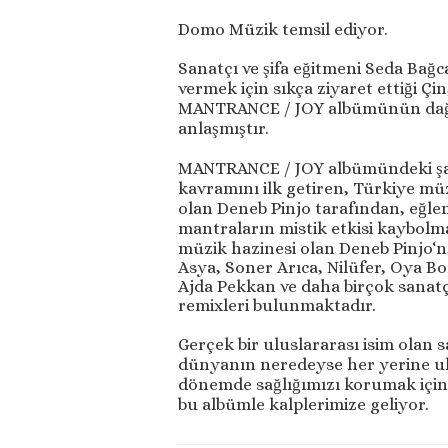
Domo Müzik temsil ediyor.
Sanatçı ve şifa eğitmeni Seda Bağca
vermek için sıkça ziyaret ettiği Ç
MANTRANCE / JOY albümünün dağıt
anlaşmıştır.
MANTRANCE / JOY albümündeki şar
kavramını ilk getiren, Türkiye mü
olan Deneb Pinjo tarafından, eğlen
mantraların mistik etkisi kaybolm
müzik hazinesi olan Deneb Pinjo‘
Asya, Soner Arıca, Nilüfer, Oya Bo
Ajda Pekkan ve daha birçok sanatç
remixleri bulunmaktadır.
Gerçek bir uluslararası isim olan 
dünyanın neredeyse her yerine ul
dönemde sağlığımızı korumak için 
bu albümle kalplerimize geliyor.