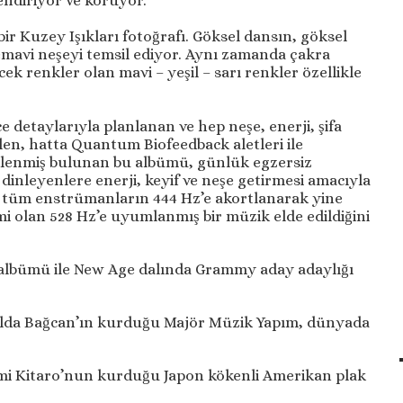
endiriyor ve koruyor.
bir Kuzey Işıkları fotoğrafı. Göksel dansın, göksel
emavi neşeyi temsil ediyor. Aynı zamanda çakra
ek renkler olan mavi – yeşil – sarı renkler özellikle
detaylarıyla planlanan ve hep neşe, enerji, şifa
len, hatta Quantum Biofeedback aletleri ile
üklenmiş bulunan bu albümü, günlük egzersiz
 dinleyenlere enerji, keyif ve neşe getirmesi amacıyla
, tüm enstrümanların 444 Hz’e akortlanarak yine
imi olan 528 Hz’e uyumlanmış bir müzik elde edildiğini
” albümü ile New Age dalında Grammy aday adaylığı
Selda Bağcan’ın kurduğu Majör Müzik Yapım, dünyada
i Kitaro’nun kurduğu Japon kökenli Amerikan plak