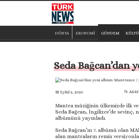
DÜNYA
EKONOMİ
GÜNDEM
KÜLTÜ
Seda Bağcan’dan y
📂 ASAY
📅 Eylül 2, 2020
Mantra müziğinin ülkemizde ilk ve 
Seda Bağcan, İngilizce’de sevinç, n
albümünü yayınladı.
Seda Bağcan’ın 7. albümü olan MA
alan mantraların remix versiyonla