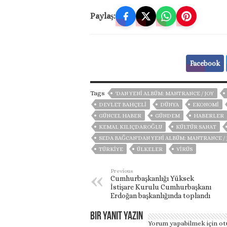
Paylaş:
Facebook
Tags
'DAN YENI ALBÜM: MANTRANCE / JOY
DEVLET BAHÇELİ
DÜNYA
EKONOMİ
GÜNCEL HABER
GÜNDEM
HABERLER
KEMAL KILIÇDAROĞLU
KÜLTÜR SANAT
SEDA BAĞCAN'DAN YENI ALBÜM: MANTRANCE / 
TÜRKİYE
ÜLKELER
VIRÜS
Previous
Cumhurbaşkanlığı Yüksek
İstişare Kurulu Cumhurbaşkanı
Erdoğan başkanlığında toplandı
Bir yanıt yazın
Yorum yapabilmek için
ot