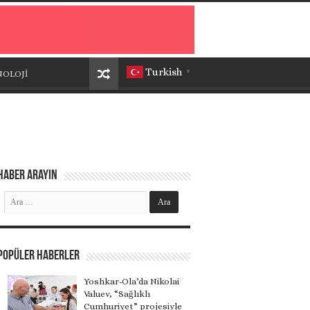
Turkish
NOLOJİ
▼
Haber Arayın
Popüler Haberler
Yoshkar-Ola’da Nikolai
Valuev, “Sağlıklı
Cumhuriyet” projesiyle