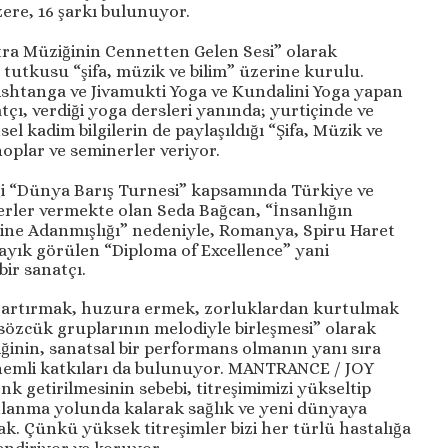
ere, 16 şarkı bulunuyor.
ra Müziğinin Cennetten Gelen Sesi” olarak
tutkusu “şifa, müzik ve bilim” üzerine kurulu.
Ashtanga ve Jivamukti Yoga ve Kundalini Yoga yapan
çı, verdiği yoga dersleri yanında; yurtiçinde ve
l kadim bilgilerin de paylaşıldığı “Şifa, Müzik ve
plar ve seminerler veriyor.
ği “Dünya Barış Turnesi” kapsamında Türkiye ve
rler vermekte olan Seda Bağcan, “İnsanlığın
imine Adanmışlığı” nedeniyle, Romanya, Spiru Haret
layık görülen “Diploma of Excellence” yani
ir sanatçı.
 artırmak, huzura ermek, zorluklardan kurtulmak
 sözcük gruplarının melodiyle birleşmesi” olarak
inin, sanatsal bir performans olmanın yanı sıra
önemli katkıları da bulunuyor. MANTRANCE / JOY
getirilmesinin sebebi, titreşimimizi yükseltip
nlanma yolunda kalarak sağlık ve yeni dünyaya
 Çünkü yüksek titreşimler bizi her türlü hastalığa