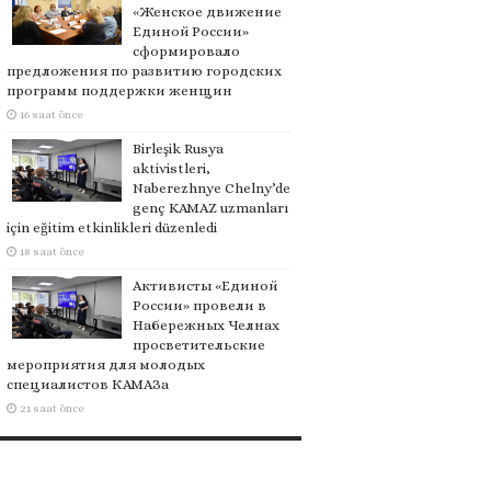
«Женское движение
Единой России»
сформировало
предложения по развитию городских
программ поддержки женщин
16 saat önce
Birleşik Rusya
aktivistleri,
Naberezhnye Chelny’de
genç KAMAZ uzmanları
için eğitim etkinlikleri düzenledi
18 saat önce
Активисты «Единой
России» провели в
Набережных Челнах
просветительские
мероприятия для молодых
специалистов КАМАЗа
21 saat önce