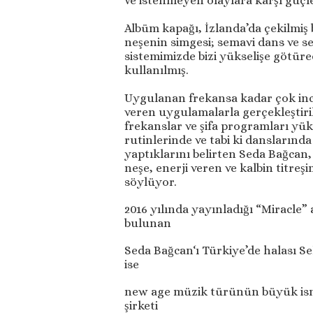
ve istenmeyen olaylara karşı güçl
Albüm kapağı, İzlanda’da çekilmiş 
neşenin simgesi; semavi dans ve s
sistemimizde bizi yükselişe götürec
kullanılmış.
Uygulanan frekansa kadar çok ince 
veren uygulamalarla gerçekleştiri
frekanslar ve şifa programları y
rutinlerinde ve tabi ki danslarında
yaptıklarını belirten Seda Bağcan
neşe, enerji veren ve kalbin titreş
söylüyor.
2016 yılında yayınladığı “Miracle
bulunan
Seda Bağcan‘ı Türkiye’de halası 
ise
new age müzik türünün büyük ism
şirketi