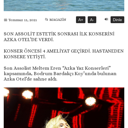
🔊
📂 MAGAZİN
A+
A-
Dinle
📅 Temmuz 11, 2021
SON ASSOLİT ESTETİK SONRASI İLK KONSERİNİ
AZKA OTEL’DE VERDİ.
KONSER ÖNCESİ 4 AMELİYAT GEÇİRDİ. HASTANEDEN
KONSERE YETİŞTİ.
Son Assolist Meltem Eren “Azka Yaz Konserleri”
kapsamında, Bodrum Bardakçı Koy’unda bulunan
Azka Otel’de sahne aldı.