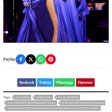
Paylaş:
Facebook
Twitter
WhatsApp
Pinterest
Tags
’DE VERDİ
AZKA OTEL
İLK KONSERİNİ
SON ASSOLIST MELTEM EREN “AZKA
SON ASSOLİT ESTETİK SONRASI
SON ASSOLİT ESTETİK SONRASI İLK KONSERİNİ AZKA OTEL’DE VERDİ