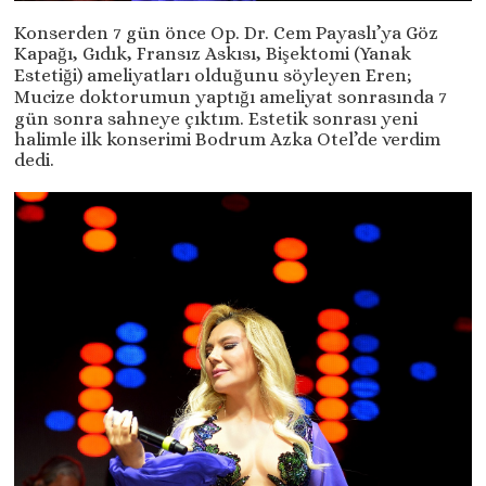
Konserden 7 gün önce Op. Dr. Cem Payaslı’ya Göz
Kapağı, Gıdık, Fransız Askısı, Bişektomi (Yanak
Estetiği) ameliyatları olduğunu söyleyen Eren;
Mucize doktorumun yaptığı ameliyat sonrasında 7
gün sonra sahneye çıktım. Estetik sonrası yeni
halimle ilk konserimi Bodrum Azka Otel’de verdim
dedi.