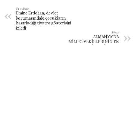
Previous
Emine Erdoğan, devlet
korumasındaki çocukların
hazırladığı tiyatro gösterisini
izledi
Next
ALMANYA’DA
MİLLETVEKİLLERİNİN EK
GELİRLERİ ARTTI!
Bir yanıt yazın
Yorum yapabilmek için
oturum açmalısınız
.
Haber Arayın
Popüler Haberler
Prime Minister of the Republic of Armenia Nikol
Pashinyan called President of the Republic of
Azerbaijan Ilham Aliyev