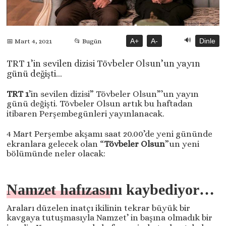
🔊
A+
A-
Dinle
📅 Mart 4, 2021
📂 Bugün
TRT 1’in sevilen dizisi Tövbeler Olsun’un yayın
günü değişti…
TRT 1
’in sevilen dizisi” Tövbeler Olsun”’un yayın
günü değişti. Tövbeler Olsun artık bu haftadan
itibaren Perşembegünleri yayınlanacak.
4 Mart Perşembe akşamı saat 20.00’de yeni gününde
ekranlara gelecek olan “
Tövbeler Olsun
”un yeni
bölümünde neler olacak:
Namzet hafızasını kaybediyor…
Araları düzelen inatçı ikilinin tekrar büyük bir
kavgaya tutuşmasıyla Namzet’ in başına olmadık bir