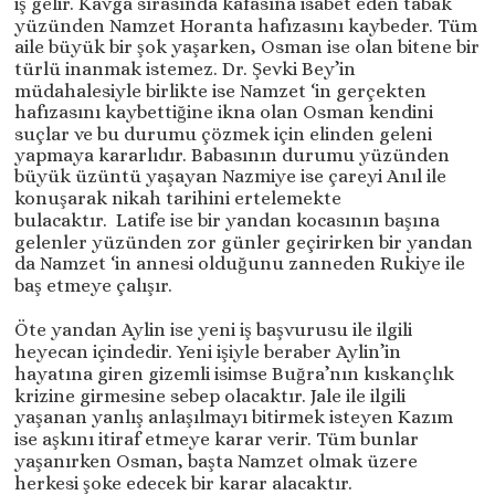
iş gelir. Kavga sırasında kafasına isabet eden tabak
yüzünden Namzet Horanta hafızasını kaybeder. Tüm
aile büyük bir şok yaşarken, Osman ise olan bitene bir
türlü inanmak istemez. Dr. Şevki Bey’in
müdahalesiyle birlikte ise Namzet ‘in gerçekten
hafızasını kaybettiğine ikna olan Osman kendini
suçlar ve bu durumu çözmek için elinden geleni
yapmaya kararlıdır. Babasının durumu yüzünden
büyük üzüntü yaşayan Nazmiye ise çareyi Anıl ile
konuşarak nikah tarihini ertelemekte
bulacaktır. Latife ise bir yandan kocasının başına
gelenler yüzünden zor günler geçirirken bir yandan
da Namzet ‘in annesi olduğunu zanneden Rukiye ile
baş etmeye çalışır.
Öte yandan Aylin ise yeni iş başvurusu ile ilgili
heyecan içindedir. Yeni işiyle beraber Aylin’in
hayatına giren gizemli isimse Buğra’nın kıskançlık
krizine girmesine sebep olacaktır. Jale ile ilgili
yaşanan yanlış anlaşılmayı bitirmek isteyen Kazım
ise aşkını itiraf etmeye karar verir. Tüm bunlar
yaşanırken Osman, başta Namzet olmak üzere
herkesi şoke edecek bir karar alacaktır.