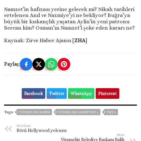
Namzet’in hafızası yerine gelecek mi? Nikah tarihleri
ertelenen Anıl ve Nazmiye’yi ne bekliyor? Buğra’ya
büyük bir kıskançlık yaşatan Aylin’in yeni patronu
Sercan kim? Osman’ın Namzet’i şoke eden kararı ne?
Kaynak: Zirve Haber Ajansı [
ZHA
]
Paylaş:
Facebook
Twitter
WhatsApp
Pinterest
Tags
TÖVBELER OLSUN
TÖVBELER OLSUN TRT 1
TRT 1
Previous
Börü Hollywood yolcusu
Next
Viranşehir Belediye Başkanı Salih