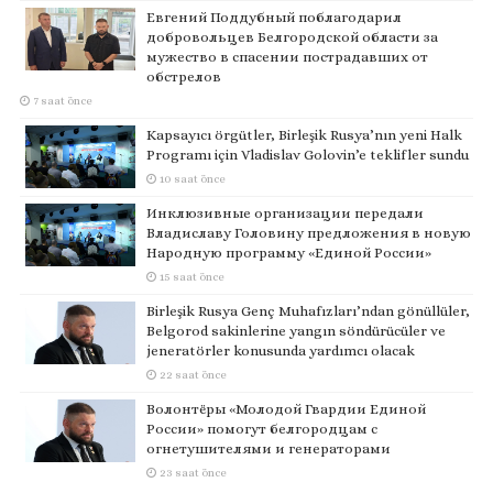
Евгений Поддубный поблагодарил
добровольцев Белгородской области за
мужество в спасении пострадавших от
обстрелов
7 saat önce
Kapsayıcı örgütler, Birleşik Rusya’nın yeni Halk
Programı için Vladislav Golovin’e teklifler sundu
10 saat önce
Инклюзивные организации передали
Владиславу Головину предложения в новую
Народную программу «Единой России»
15 saat önce
Birleşik Rusya Genç Muhafızları’ndan gönüllüler,
Belgorod sakinlerine yangın söndürücüler ve
jeneratörler konusunda yardımcı olacak
22 saat önce
Волонтёры «Молодой Гвардии Единой
России» помогут белгородцам с
огнетушителями и генераторами
23 saat önce