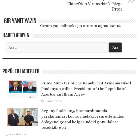
Ekinci’den Viranşehir `e Mega
Proje
Bir yanıt yazın
Yorum yapabilmek için
oturum açmalısınız
.
Haber Arayın
Popüler Haberler
Prime Minister of the Republic of Armenia Nikol
Pashinyan called President of the Republic of
Azerbaijan Ilham Aliyev
4 saat önce
Evgeny Poddubny, bombardımanda
yaralananları kurtarmadaki cesaretlerinden
dolayı Belgorod bölgesindeki gönüllülere
teşekkür etti
6 saat önce