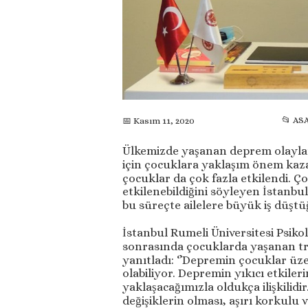
📂 AS
📅 Kasım 11, 2020
Ülkemizde yaşanan deprem olaylar
için çocuklara yaklaşım önem kaz
çocuklar da çok fazla etkilendi. Ç
etkilenebildiğini söyleyen İstanb
bu süreçte ailelere büyük iş düştüğ
İstanbul Rumeli Üniversitesi Psi
sonrasında çocuklarda yaşanan tr
yanıtladı: ‘’Depremin çocuklar üz
olabiliyor. Depremin yıkıcı etkileri
yaklaşacağımızla oldukça ilişkili
değişiklerin olması, aşırı korkulu