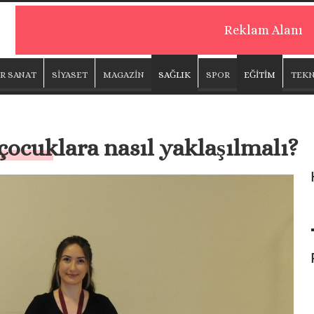
Reklam Alanı
R SANAT
SİYASET
MAGAZİN
SAĞLIK
SPOR
EĞİTİM
TEKN
ocuklara nasıl yaklaşılmalı?