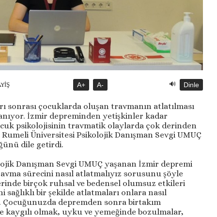
🔊
AYİŞ
A+
A-
Dinle
ı sonrası çocuklarda oluşan travmanın atlatılması
anıyor. İzmir depreminden yetişkinler kadar
ocuk psikolojisinin travmatik olaylarda çok derinden
ul Rumeli Üniversitesi Psikolojik Danışman Sevgi UMUÇ
ünü dile getirdi.
kolojik Danışman Sevgi UMUÇ yaşanan İzmir depremi
avma sürecini nasıl atlatmalıyız sorusunu şöyle
erinde birçok ruhsal ve bedensel olumsuz etkileri
ni sağlıklı bir şekilde atlatmaları onlara nasıl
dir. Çocuğunuzda depremden sonra birtakım
 ve kaygılı olmak, uyku ve yemeğinde bozulmalar,