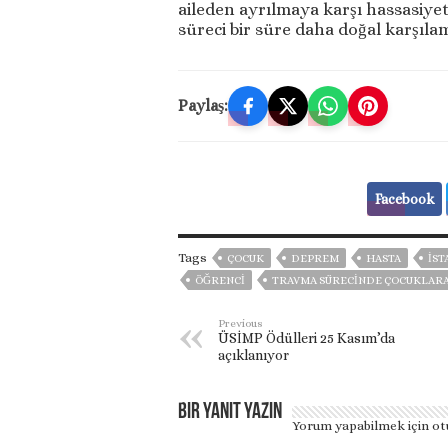
aileden ayrılmaya karşı hassasiyet
süreci bir süre daha doğal karşılam
Paylaş:
Facebook
Tags
ÇOCUK
DEPREM
HASTA
İST
ÖĞRENCI
TRAVMA SÜRECINDE ÇOCUKLARA 
Previous
ÜSİMP Ödülleri 25 Kasım’da
açıklanıyor
Bir yanıt yazın
Yorum yapabilmek için
ot