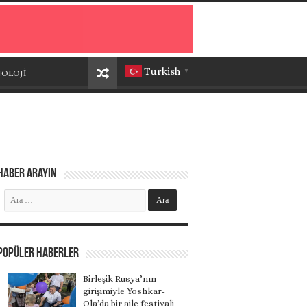
Turkish
OLOJİ
▼
Haber Arayın
Popüler Haberler
Birleşik Rusya’nın
girişimiyle Yoshkar-
Ola’da bir aile festivali