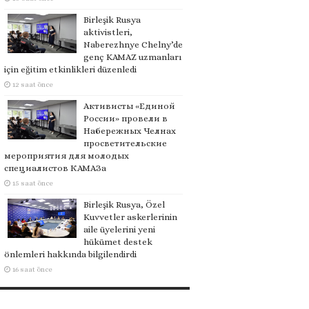
Birleşik Rusya
aktivistleri,
Naberezhnye Chelny’de
genç KAMAZ uzmanları
için eğitim etkinlikleri düzenledi
12 saat önce
Активисты «Единой
России» провели в
Набережных Челнах
просветительские
мероприятия для молодых
специалистов КАМАЗа
15 saat önce
Birleşik Rusya, Özel
Kuvvetler askerlerinin
aile üyelerini yeni
hükümet destek
önlemleri hakkında bilgilendirdi
16 saat önce