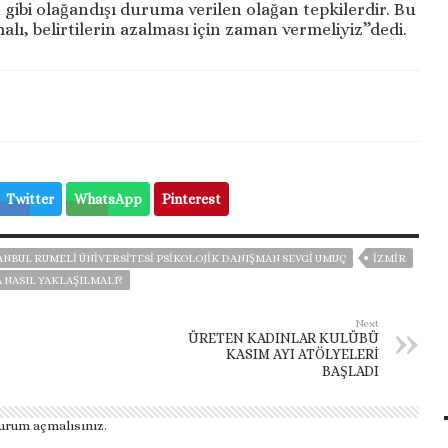
 gibi olağandışı duruma verilen olağan tepkilerdir. Bu
alı, belirtilerin azalması için zaman vermeliyiz’’dedi.
Twitter
WhatsApp
Pinterest
ANBUL RUMELI ÜNIVERSITESI PSIKOLOJIK DANIŞMAN SEVGI UMUÇ
İZMIR
NASIL YAKLAŞILMALI?
Next
ÜRETEN KADINLAR KULÜBÜ
KASIM AYI ATÖLYELERİ
BAŞLADI
urum açmalısınız
.