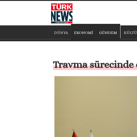
DÜNYA
EKONOMİ
GÜNDEM
KÜLTÜ
Travma sürecinde ç