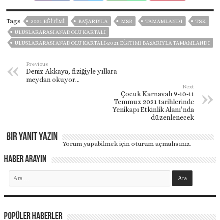
Tags
2021 EĞITIMI
BAŞARIYLA
MSB
TAMAMLANDI
TSK
ULUSLARARASI ANADOLU KARTALI
ULUSLARARASI ANADOLU KARTALI-2021 EĞITIMI BAŞARIYLA TAMAMLANDI
Previous
Deniz Akkaya, fiziğiyle yıllara
meydan okuyor…
Next
Çocuk Karnavalı 9-10-11
Temmuz 2021 tarihlerinde
Yenikapı Etkinlik Alanı’nda
düzenlenecek
Bir yanıt yazın
Yorum yapabilmek için
oturum açmalısınız
.
Haber Arayın
Popüler Haberler