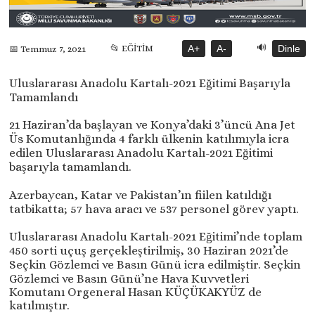
🔊
📂 EĞİTİM
A+
A-
Dinle
📅 Temmuz 7, 2021
Uluslararası Anadolu Kartalı-2021 Eğitimi Başarıyla
Tamamlandı
21 Haziran’da başlayan ve Konya’daki 3’üncü Ana Jet
Üs Komutanlığında 4 farklı ülkenin katılımıyla icra
edilen Uluslararası Anadolu Kartalı-2021 Eğitimi
başarıyla tamamlandı.
Azerbaycan, Katar ve Pakistan’ın fiilen katıldığı
tatbikatta; 57 hava aracı ve 537 personel görev yaptı.
Uluslararası Anadolu Kartalı-2021 Eğitimi’nde toplam
450 sorti uçuş gerçekleştirilmiş, 30 Haziran 2021’de
Seçkin Gözlemci ve Basın Günü icra edilmiştir. Seçkin
Gözlemci ve Basın Günü’ne Hava Kuvvetleri
Komutanı Orgeneral Hasan KÜÇÜKAKYÜZ de
katılmıştır.