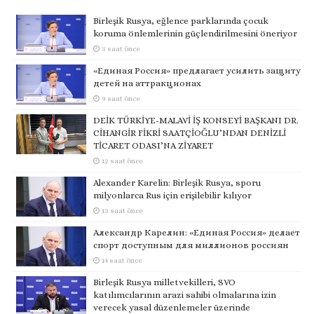
Birleşik Rusya, eğlence parklarında çocuk
koruma önlemlerinin güçlendirilmesini öneriyor
3 saat önce
«Единая Россия» предлагает усилить защиту
детей на аттракционах
9 saat önce
DEİK TÜRKİYE-MALAVİ İŞ KONSEYİ BAŞKANI DR.
CİHANGİR FİKRİ SAATÇİOĞLU’NDAN DENİZLİ
TİCARET ODASI’NA ZİYARET
12 saat önce
Alexander Karelin: Birleşik Rusya, sporu
milyonlarca Rus için erişilebilir kılıyor
13 saat önce
Александр Карелин: «Единая Россия» делает
спорт доступным для миллионов россиян
14 saat önce
Birleşik Rusya milletvekilleri, SVO
katılımcılarının arazi sahibi olmalarına izin
verecek yasal düzenlemeler üzerinde