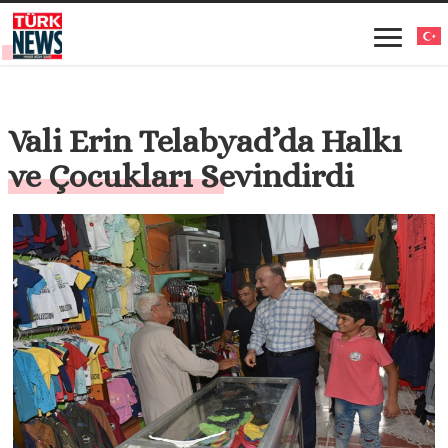
Vali Erin Telabyad’da Halkı
ve Çocukları Sevindirdi