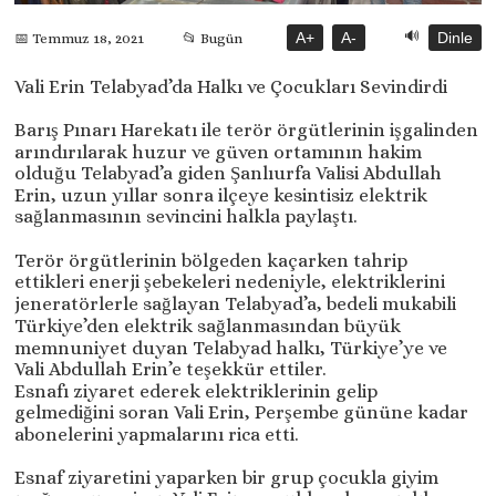
🔊
A+
A-
Dinle
📅 Temmuz 18, 2021
📂 Bugün
Vali Erin Telabyad’da Halkı ve Çocukları Sevindirdi
Barış Pınarı Harekatı ile terör örgütlerinin işgalinden
arındırılarak huzur ve güven ortamının hakim
olduğu Telabyad’a giden Şanlıurfa Valisi Abdullah
Erin, uzun yıllar sonra ilçeye kesintisiz elektrik
sağlanmasının sevincini halkla paylaştı.
Terör örgütlerinin bölgeden kaçarken tahrip
ettikleri enerji şebekeleri nedeniyle, elektriklerini
jeneratörlerle sağlayan Telabyad’a, bedeli mukabili
Türkiye’den elektrik sağlanmasından büyük
memnuniyet duyan Telabyad halkı, Türkiye’ye ve
Vali Abdullah Erin’e teşekkür ettiler.
Esnafı ziyaret ederek elektriklerinin gelip
gelmediğini soran Vali Erin, Perşembe gününe kadar
abonelerini yapmalarını rica etti.
Esnaf ziyaretini yaparken bir grup çocukla giyim