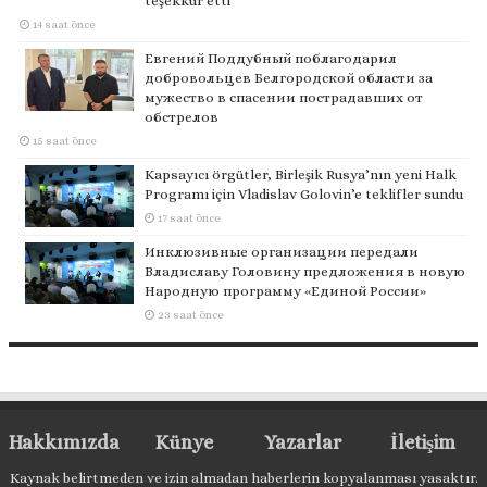
teşekkür etti
14 saat önce
Евгений Поддубный поблагодарил
добровольцев Белгородской области за
мужество в спасении пострадавших от
обстрелов
15 saat önce
Kapsayıcı örgütler, Birleşik Rusya’nın yeni Halk
Programı için Vladislav Golovin’e teklifler sundu
17 saat önce
Инклюзивные организации передали
Владиславу Головину предложения в новую
Народную программу «Единой России»
23 saat önce
Hakkımızda
Künye
Yazarlar
İletişim
Kaynak belirtmeden ve izin almadan haberlerin kopyalanması yasaktır.