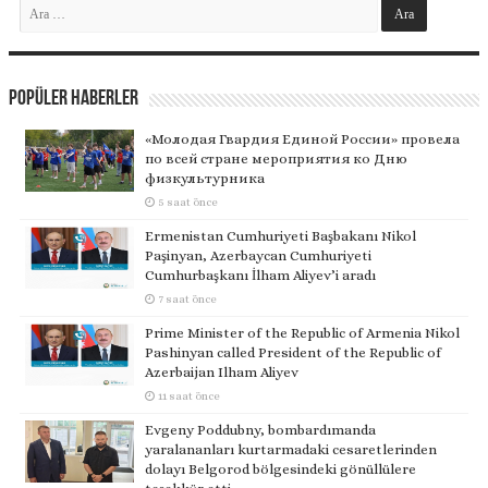
Popüler Haberler
«Молодая Гвардия Единой России» провела
по всей стране мероприятия ко Дню
физкультурника
5 saat önce
Ermenistan Cumhuriyeti Başbakanı Nikol
Paşinyan, Azerbaycan Cumhuriyeti
Cumhurbaşkanı İlham Aliyev’i aradı
7 saat önce
Prime Minister of the Republic of Armenia Nikol
Pashinyan called President of the Republic of
Azerbaijan Ilham Aliyev
11 saat önce
Evgeny Poddubny, bombardımanda
yaralananları kurtarmadaki cesaretlerinden
dolayı Belgorod bölgesindeki gönüllülere