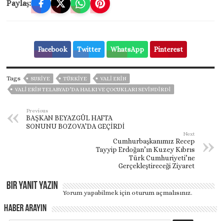
Paylaş:
Facebook
Twitter
WhatsApp
Pinterest
Tags
SURİYE
TÜRKİYE
VALİ ERİN
VALI ERIN TELABYAD’DA HALKI VE ÇOCUKLARI SEVINDIRDI
Previous
BAŞKAN BEYAZGÜL HAFTA
SONUNU BOZOVA’DA GEÇİRDİ
Next
Cumhurbaşkanımız Recep
Tayyip Erdoğan’ın Kuzey Kıbrıs
Türk Cumhuriyeti’ne
Gerçekleştireceği Ziyaret
Bir yanıt yazın
Yorum yapabilmek için
oturum açmalısınız
.
Haber Arayın