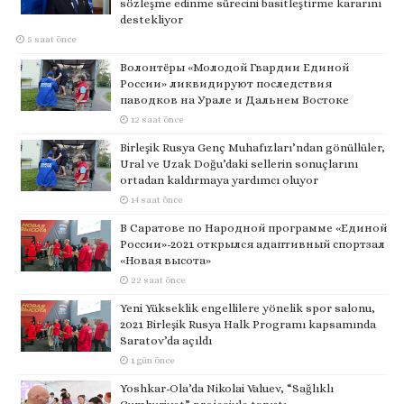
sözleşme edinme sürecini basitleştirme kararını
destekliyor
5 saat önce
Волонтёры «Молодой Гвардии Единой
России» ликвидируют последствия
паводков на Урале и Дальнем Востоке
12 saat önce
Birleşik Rusya Genç Muhafızları’ndan gönüllüler,
Ural ve Uzak Doğu’daki sellerin sonuçlarını
ortadan kaldırmaya yardımcı oluyor
14 saat önce
В Саратове по Народной программе «Единой
России»-2021 открылся адаптивный спортзал
«Новая высота»
22 saat önce
Yeni Yükseklik engellilere yönelik spor salonu,
2021 Birleşik Rusya Halk Programı kapsamında
Saratov’da açıldı
1 gün önce
Yoshkar-Ola’da Nikolai Valuev, “Sağlıklı