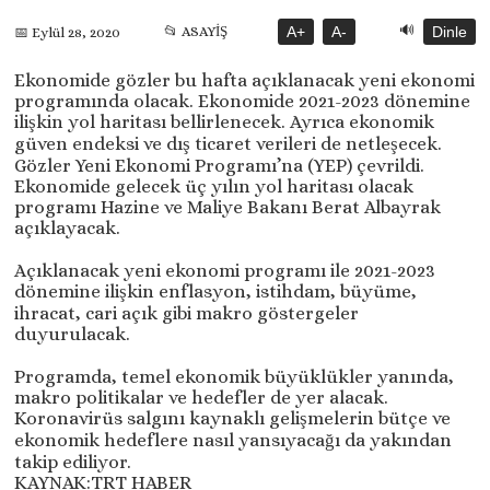
🔊
📂 ASAYİŞ
A+
A-
Dinle
📅 Eylül 28, 2020
Ekonomide gözler bu hafta açıklanacak yeni ekonomi
programında olacak. Ekonomide 2021-2023 dönemine
ilişkin yol haritası bellirlenecek. Ayrıca ekonomik
güven endeksi ve dış ticaret verileri de netleşecek.
Gözler Yeni Ekonomi Programı’na (YEP) çevrildi.
Ekonomide gelecek üç yılın yol haritası olacak
programı Hazine ve Maliye Bakanı Berat Albayrak
açıklayacak.
Açıklanacak yeni ekonomi programı ile 2021-2023
dönemine ilişkin enflasyon, istihdam, büyüme,
ihracat, cari açık gibi makro göstergeler
duyurulacak.
Programda, temel ekonomik büyüklükler yanında,
makro politikalar ve hedefler de yer alacak.
Koronavirüs salgını kaynaklı gelişmelerin bütçe ve
ekonomik hedeflere nasıl yansıyacağı da yakından
takip ediliyor.
KAYNAK:TRT HABER