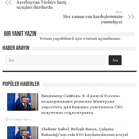
Azerbaycan Türkiye hariç
uçuşları durdurdu
Next
Her zaman can kardeşlerimizin
yanındayız
Bir yanıt yazın
Yorum yapabilmek için
oturum açmalısınız
.
Haber Arayın
Popüler Haberler
Владимир Сайбель: В «Единой России»
поддерживают решение Минтруда
упростить для бывших участников СВО
получение соцконтракта
13 saniye önce
Vladimir Saibel: Birleşik Rusya, Çalışma
Bakanlığı’nın eski SVO katılımcılarının sosyal