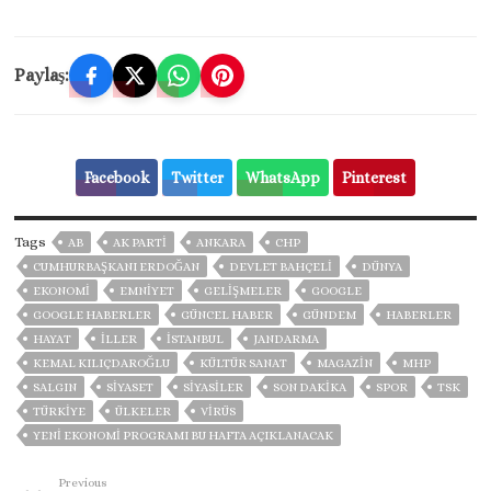
Paylaş:
Facebook
Twitter
WhatsApp
Pinterest
Tags
AB
AK PARTİ
ANKARA
CHP
CUMHURBAŞKANI ERDOĞAN
DEVLET BAHÇELİ
DÜNYA
EKONOMİ
EMNİYET
GELIŞMELER
GOOGLE
GOOGLE HABERLER
GÜNCEL HABER
GÜNDEM
HABERLER
HAYAT
İLLER
ISTANBUL
JANDARMA
KEMAL KILIÇDAROĞLU
KÜLTÜR SANAT
MAGAZİN
MHP
SALGIN
SİYASET
SİYASİLER
SON DAKIKA
SPOR
TSK
TÜRKİYE
ÜLKELER
VIRÜS
YENI EKONOMI PROGRAMI BU HAFTA AÇIKLANACAK
Previous