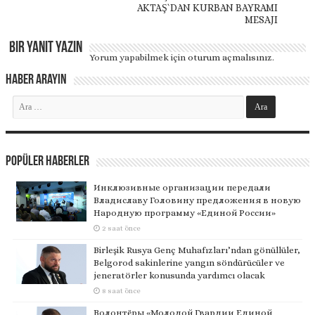
AKTAŞ`DAN KURBAN BAYRAMI
MESAJI
Bir yanıt yazın
Yorum yapabilmek için
oturum açmalısınız
.
Haber Arayın
Popüler Haberler
Инклюзивные организации передали
Владиславу Головину предложения в новую
Народную программу «Единой России»
2 saat önce
Birleşik Rusya Genç Muhafızları’ndan gönüllüler,
Belgorod sakinlerine yangın söndürücüler ve
jeneratörler konusunda yardımcı olacak
8 saat önce
Волонтёры «Молодой Гвардии Единой