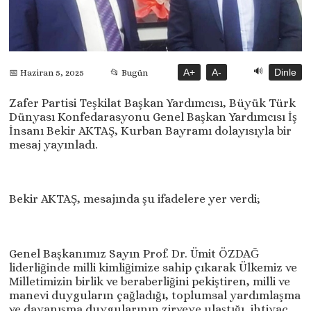
🔊
A+
A-
Dinle
📅 Haziran 5, 2025
📂 Bugün
Zafer Partisi Teşkilat Başkan Yardımcısı, Büyük Türk
Dünyası Konfedarasyonu Genel Başkan Yardımcısı İş
İnsanı Bekir AKTAŞ, Kurban Bayramı dolayısıyla bir
mesaj yayınladı.
Bekir AKTAŞ, mesajında şu ifadelere yer verdi;
Genel Başkanımız Sayın Prof. Dr. Ümit ÖZDAĞ
liderliğinde milli kimliğimize sahip çıkarak Ülkemiz ve
Milletimizin birlik ve beraberliğini pekiştiren, milli ve
manevi duyguların çağladığı, toplumsal yardımlaşma
ve dayanışma duygularının zirveye ulaştığı, ihtiyaç