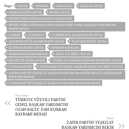
Tags
AKTAŞ
ANKARA
ANKARALI
BAŞKAN AKTAŞ
BAŞKAN BEKIR AKTAŞ
BEKIR AKTAŞ
BÜYÜK TÜRK DÜNYASI KONFEDARASYONU
BÜYÜK TÜRK DÜNYASI KONFEDARASYONU GENEL BAŞKAN YARDIMCISI
BEKIR AKTAŞ
ÇORUM
ÇORUM'LU
ÇORUMLU IŞ ADAMI BEKIR AKTAŞ
HAYIRSEVER IŞ ADAMI BEKIR AKTAŞ
IŞ ADAMI BEKIR AKTAŞ
IŞ INSANI BEKIR AKTAŞ
KURBAN BAYRAMI
KURBAN BAYRAMI MESAJI
PROF. DR. ÜMIT ÖZDAĞ
SIYASETÇI BEKIR AKTAŞ
TEŞKILAT BAŞKAN YARDIMCISI BEKIR AKTAŞ
ZAFER PARTİSİ
ZAFER PARTISI GENEL BAŞKANI PROF. DR. ÜMIT ÖZDAĞ
ZAFER PARTİSİ TEŞKİLAT BAŞKAN YARDIMCISI BEKİR AKTAŞ`DAN KURBAN
BAYRAMI MESAJI
ZAFER PARTISI TEŞKILAT BAŞKAN YARDIMCISI BEKIR AKTAŞ
Previous
TÜRKİYE YÜZYILI PARTİSİ
GENEL BAŞKAN YARDIMCISI
OZAN BALTA` DAN KURBAN
BAYRAMI MESAJI
Next
ZAFER PARTİSİ TEŞKİLAT
BAŞKAN YARDIMCISI BEKİR