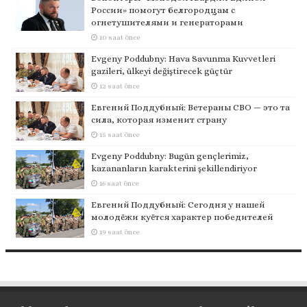
России» помогут белгородцам с
огнетушителями и генераторами
10 saat önce
Evgeny Poddubny: Hava Savunma Kuvvetleri
gazileri, ülkeyi değiştirecek güçtür
12 saat önce
Евгений Поддубный: Ветераны СВО — это та
сила, которая изменит страну
15 saat önce
Evgeny Poddubny: Bugün gençlerimiz,
kazananların karakterini şekillendiriyor
16 saat önce
Евгений Поддубный: Сегодня у нашей
молодёжи куётся характер победителей
19 saat önce