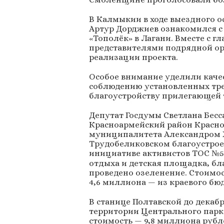
В Калмыкии в ходе выездного о
Артур Дорджиев ознакомился с
«Тополёк» в Лагани. Вместе с 
представителями подрядной ор
реализации проекта.
Особое внимание уделили каче
соблюдению установленных тре
благоустройству прилегающей 
Депутат Госдумы Светлана Бесса
Красноармейский район Краснод
муниципалитета Александром 
Трудобеликовском благоустроен
инициативе активистов ТОС №5
отдыха и детская площадка, бл
проведено озеленение. Стоимос
4,6 миллиона — из краевого бюд
В станице Полтавской до декаб
территории Центрального парка
стоимость — 9,8 миллиона рубле