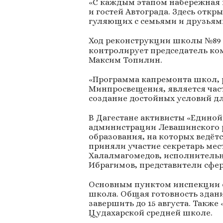
«С каждым этапом набережная 
и гостей Автограда. Здесь откр
гуляющих с семьями и друзьям
Ход реконструкции школы №89 
контролирует председатель ко
Максим Топилин.
«Программа капремонта школ, 
Минпросвещения, является час
создание достойных условий дл
В Дагестане активисты «Единой
администрации Левашинского 
образования, на которых ведёт
приняли участие секретарь мес
Халалмагомедов, исполнительн
Ибрагимов, представители сфе
Основным пунктом инспекции с
школа. Общая готовность здани
завершить до 15 августа. Также
Цудахарской средней школе.