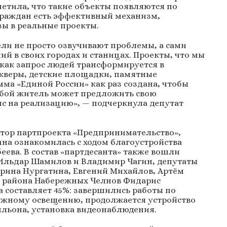
метила, что такие объекты появляются по
граждан есть эффективный механизм,
ы в реальные проекты.
ели не просто озвучивают проблемы, а сами
й в своих городах и станицах. Проекты, что мы
 как запрос людей трансформируется в
скверы, детские площадки, памятные
мма «Единой России» как раз создана, чтобы
юбой житель может предложить свою
с на реализацию», — подчеркнула депутат
тор партпроекта «Предпринимательство»,
на ознакомилась с ходом благоустройства
ева. В состав «партдесанта» также вошли
 Ильдар Шамилов и Владимир Чагин, депутаты
рина Нургатина, Евгений Михайлов, Артём
о района Набережных Челнов Фидарис
а составляет 45%: завершились работы по
ужному освещению, продолжается устройство
ильона, установка видеонаблюдения.