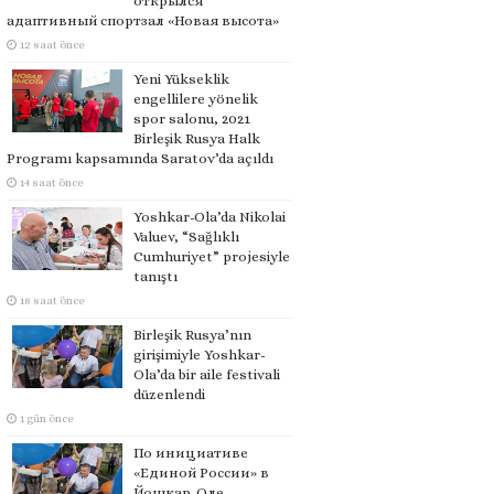
открылся
адаптивный спортзал «Новая высота»
12 saat önce
Yeni Yükseklik
engellilere yönelik
spor salonu, 2021
Birleşik Rusya Halk
Programı kapsamında Saratov’da açıldı
14 saat önce
Yoshkar-Ola’da Nikolai
Valuev, “Sağlıklı
Cumhuriyet” projesiyle
tanıştı
18 saat önce
Birleşik Rusya’nın
girişimiyle Yoshkar-
Ola’da bir aile festivali
düzenlendi
1 gün önce
По инициативе
«Единой России» в
Йошкар-Оле