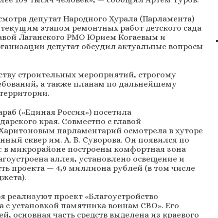
смотра депутат Народного Хурала (Парламента)
 текущим этапом ремонтных работ детского сада
главой Лаганского РМО Юрием Когаевым и
ганизации депутат обсудил актуальные вопросы
ству строительных мероприятий, строгому
бований, а также планам по дальнейшему
территории.
раб («Единая Россия») посетила
арского края. Совместно с главой
Харитоновым парламентарий осмотрела в хуторе
ный сквер им. А. В. Суворова. Он появился по
: в микрорайоне построены комфортная зона
агоустроена аллея, установлено освещение и
ть проекта — 4,9 миллиона рублей (в том числе
жета).
ря реализуют проект «Благоустройство
 с установкой памятника воинам СВО». Его
й, основная часть средств выделена из краевого