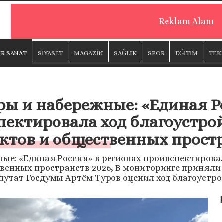
Reklam Alanı
R SANAT
SİYASET
MAGAZİN
SAĞLIK
SPOR
EĞİTİM
TEK
ры и набережные: «Единая Р
пектировала ход благоустро
ктов и общественных прост
ые: «Единая Россия» в регионах проинспектирова
венных пространств 2026, В мониторинге приняли
путат Госдумы Артём Туров оценил ход благоустро