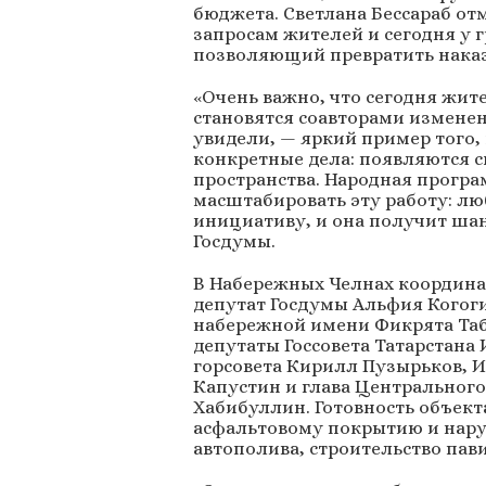
бюджета. Светлана Бессараб от
запросам жителей и сегодня у 
позволяющий превратить наказ
«Очень важно, что сегодня жит
становятся соавторами изменени
увидели, — яркий пример того,
конкретные дела: появляются 
пространства. Народная програ
масштабировать эту работу: л
инициативу, и она получит шан
Госдумы.
В Набережных Челнах координа
депутат Госдумы Альфия Когоги
набережной имени Фикрята Табе
депутаты Госсовета Татарстана
горсовета Кирилл Пузырьков, И
Капустин и глава Центральног
Хабибуллин. Готовность объект
асфальтовому покрытию и нар
автополива, строительство пав