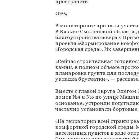
пространств
2026,
В мониторинге приняли участи
В Вязьме Смоленской области д
благоустройства сквера у Прив
проекта «Формирование комфор
«Городская среда». Их завершен
«Сейчас строительная готовнос
камни, в полном объёме проло
планировка грунта для послед
укладка брусчатки», — рассказа
Вместе с главой округа Олегом
домов №4 и №6 по улице Машини
основание, устроили подстила
частично установили бортовые
«На территории всей страны ре
комфортной городской среды. 
населённых пунктов в ходе откр
Смоленщине проголосовали боле