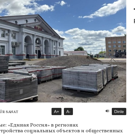
🔊
A+
A-
Dinle
TÜR SANAT
е: «Единая Россия» в регионах
стройства социальных объектов и общественных