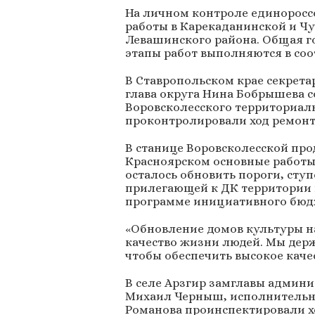
На личном контроле единоросс
работы в Карекаданинской и Ч
Левашинского района. Общая гот
этапы работ выполняются в со
В Ставропольском крае секрета
глава округа Нина Бобрышева с
Воровсколесского территориал
проконтролировали ход ремонт
В станице Воровсколесской про
Красноярском основные работы
осталось обновить пороги, ступ
прилегающей к ДК территории 
программе инициативного бюдж
«Обновление домов культуры н
качество жизни людей. Мы дер
чтобы обеспечить высокое каче
В селе Арзгир замглавы админ
Михаил Черныш, исполнительн
Романова проинспектировали хо