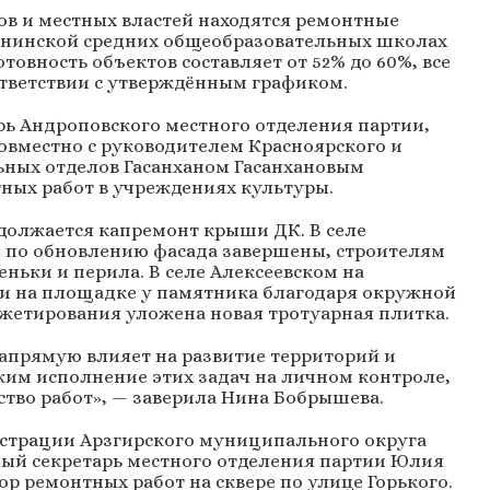
ов и местных властей находятся ремонтные
унинской средних общеобразовательных школах
овность объектов составляет от 52% до 60%, все
ответствии с утверждённым графиком.
рь Андроповского местного отделения партии,
овместно с руководителем Красноярского и
ьных отделов Гасанханом Гасанхановым
ных работ в учреждениях культуры.
должается капремонт крыши ДК. В селе
 по обновлению фасада завершены, строителям
еньки и перила. В селе Алексеевском на
и на площадке у памятника благодаря окружной
етирования уложена новая тротуарная плитка.
апрямую влияет на развитие территорий и
жим исполнение этих задач на личном контроле,
ство работ», — заверила Нина Бобрышева.
истрации Арзгирского муниципального округа
ый секретарь местного отделения партии Юлия
р ремонтных работ на сквере по улице Горького.