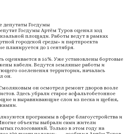
е депутаты Госдумы
епутат Госдумы Артём Туров оценил ход
окзальной площади. Работы ведут в рамках
тной городской среды» и партпроекта
ие планируется до 1 сентября.
ть оценивается в 55%. Уже установлены бортовые
жены кабели. Ведутся земляные работы и
ующего озеленения территории, началась
л он.
 Смоляковым он осмотрел ремонт дворов возле
стов. Здесь убрали старое асфальтобетонное
ющие и выравнивающие слои из песка и щебня,
 камни.
ализуются программы в сфере благоустройства и
Многие объекты выбрали сами жители
ытых голосований. Только в этом году на
е 109 тысяч человек», — сообщил Артём Туров.