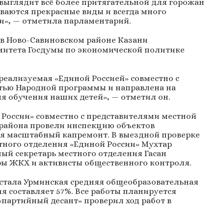
выглядит всё более притягательной для горожан
ываются прекрасные виды и всегда много
и», — отметила парламентарий.
в Ново-Савиновском районе Казани
митета Госдумы по экономической политике
реализуемая «Единой Россией» совместно с
тью Народной программы и направлена на
я обучения наших детей», — отметил он.
 России» совместно с представителями местной
района провели инспекцию объектов
ся масштабный капремонт. В выездной проверке
тного отделения «Единой России» Мухтар
ый секретарь местного отделения Гасан
ры ЖКХ и активисты общественного контроля.
тала Урминская средняя общеобразовательная
я составляет 57%. Все работы планируется
 «партийный десант» проверил ход работ в