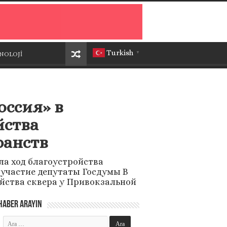
Turkish
NOLOJİ
▼
оссия» в
йства
ранств
ла ход благоустройства
 участие депутаты Госдумы В
йства сквера у Привокзальной
Haber Arayın