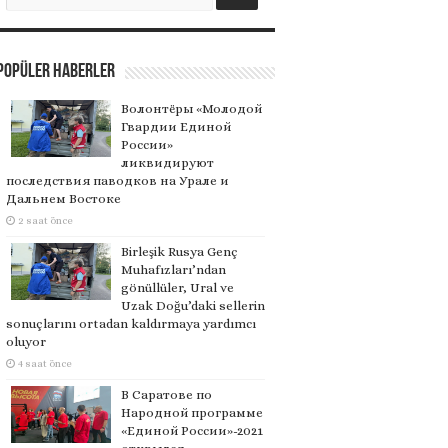
Popüler Haberler
Волонтёры «Молодой
Гвардии Единой
России»
ликвидируют
последствия паводков на Урале и
Дальнем Востоке
2 saat önce
Birleşik Rusya Genç
Muhafızları’ndan
gönüllüler, Ural ve
Uzak Doğu’daki sellerin
sonuçlarını ortadan kaldırmaya yardımcı
oluyor
4 saat önce
В Саратове по
Народной программе
«Единой России»-2021