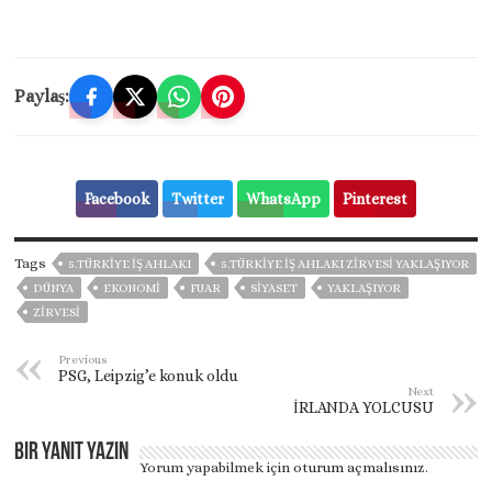
Paylaş:
Facebook
Twitter
WhatsApp
Pinterest
Tags
5.TÜRKIYE İŞ AHLAKI
5.TÜRKIYE İŞ AHLAKI ZIRVESI YAKLAŞIYOR
DÜNYA
EKONOMİ
FUAR
SİYASET
YAKLAŞIYOR
ZIRVESI
Previous
PSG, Leipzig’e konuk oldu
Next
İRLANDA YOLCUSU
Bir yanıt yazın
Yorum yapabilmek için
oturum açmalısınız
.