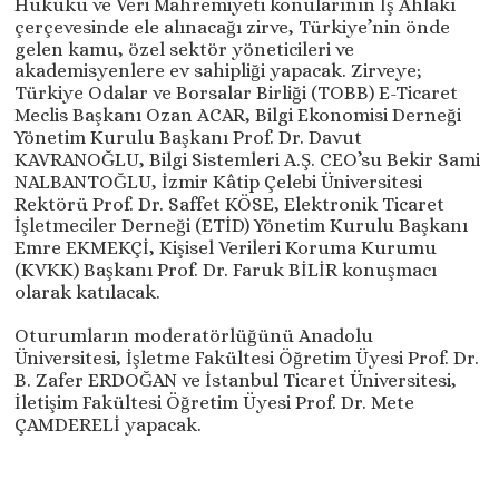
Hukuku ve Veri Mahremiyeti konularının İş Ahlakı
çerçevesinde ele alınacağı zirve, Türkiye’nin önde
gelen kamu, özel sektör yöneticileri ve
akademisyenlere ev sahipliği yapacak. Zirveye;
Türkiye Odalar ve Borsalar Birliği (TOBB) E-Ticaret
Meclis Başkanı Ozan ACAR, Bilgi Ekonomisi Derneği
Yönetim Kurulu Başkanı Prof. Dr. Davut
KAVRANOĞLU, Bilgi Sistemleri A.Ş. CEO’su Bekir Sami
NALBANTOĞLU, İzmir Kâtip Çelebi Üniversitesi
Rektörü Prof. Dr. Saffet KÖSE, Elektronik Ticaret
İşletmeciler Derneği (ETİD) Yönetim Kurulu Başkanı
Emre EKMEKÇİ, Kişisel Verileri Koruma Kurumu
(KVKK) Başkanı Prof. Dr. Faruk BİLİR konuşmacı
olarak katılacak.
Oturumların moderatörlüğünü Anadolu
Üniversitesi, İşletme Fakültesi Öğretim Üyesi Prof. Dr.
B. Zafer ERDOĞAN ve İstanbul Ticaret Üniversitesi,
İletişim Fakültesi Öğretim Üyesi Prof. Dr. Mete
ÇAMDERELİ yapacak.