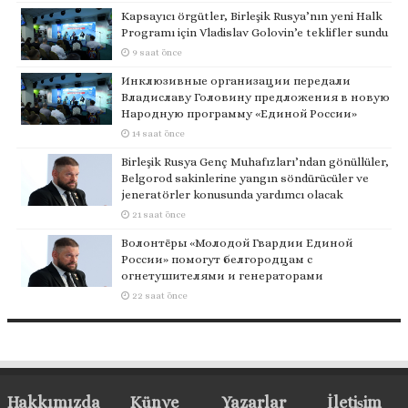
Kapsayıcı örgütler, Birleşik Rusya’nın yeni Halk
Programı için Vladislav Golovin’e teklifler sundu
9 saat önce
Инклюзивные организации передали
Владиславу Головину предложения в новую
Народную программу «Единой России»
14 saat önce
Birleşik Rusya Genç Muhafızları’ndan gönüllüler,
Belgorod sakinlerine yangın söndürücüler ve
jeneratörler konusunda yardımcı olacak
21 saat önce
Волонтёры «Молодой Гвардии Единой
России» помогут белгородцам с
огнетушителями и генераторами
22 saat önce
Hakkımızda
Künye
Yazarlar
İletişim