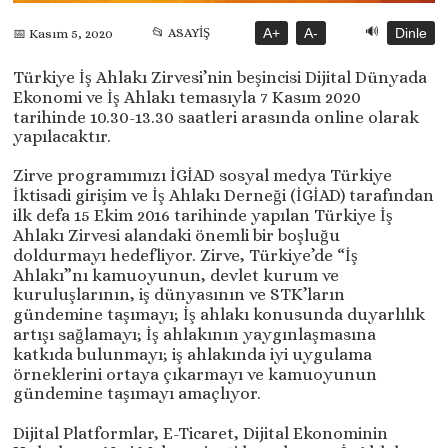
🔊
📂 ASAYİŞ
A+
A-
Dinle
📅 Kasım 5, 2020
Türkiye İş Ahlakı Zirvesi’nin beşincisi Dijital Dünyada
Ekonomi ve İş Ahlakı temasıyla 7 Kasım 2020
tarihinde 10.30-13.30 saatleri arasında online olarak
yapılacaktır.
Zirve programımızı İGİAD sosyal medya Türkiye
İktisadi girişim ve İş Ahlakı Derneği (İGİAD) tarafından
ilk defa 15 Ekim 2016 tarihinde yapılan Türkiye İş
Ahlakı Zirvesi alandaki önemli bir boşluğu
doldurmayı hedefliyor. Zirve, Türkiye’de “İş
Ahlakı”nı kamuoyunun, devlet kurum ve
kuruluşlarının, iş dünyasının ve STK’ların
gündemine taşımayı; İş ahlakı konusunda duyarlılık
artışı sağlamayı; İş ahlakının yaygınlaşmasına
katkıda bulunmayı; iş ahlakında iyi uygulama
örneklerini ortaya çıkarmayı ve kamuoyunun
gündemine taşımayı amaçlıyor.
Dijital Platformlar, E-Ticaret, Dijital Ekonominin