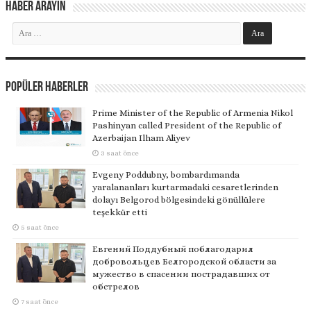
Haber Arayın
Popüler Haberler
Prime Minister of the Republic of Armenia Nikol
Pashinyan called President of the Republic of
Azerbaijan Ilham Aliyev
3 saat önce
Evgeny Poddubny, bombardımanda
yaralananları kurtarmadaki cesaretlerinden
dolayı Belgorod bölgesindeki gönüllülere
teşekkür etti
5 saat önce
Евгений Поддубный поблагодарил
добровольцев Белгородской области за
мужество в спасении пострадавших от
обстрелов
7 saat önce