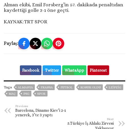
Alman ekibi, Emil Forsberg’in 57. dakikada penaltıdan
kaydettiği golle 2-1 öne geçti.
KAYNAK:TRT SPOR
Paylaş:
Facebook
Twitter
WhatsApp
Pinterest
Tags
ALMANYA
FRANSA
FUTBOL
KONUK OLDU
LEIPZIG
MAÇ
PSG
SPOR
Previous
Barcelona, Dinamo Kiev’i 2-1
yenerek, 3’te 3 yaptı
Next
5.Türkiye İş Ahlakı Zirvesi
Yaklaşıyor