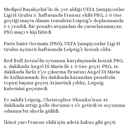
Medipol Başakşehir’in de yer aldığı UEFA Şampiyonlar
Ligi H Grubu 3. haftasında Fransız ekibi PSG, 1-0 öne
geçtiği maçta Alman temsilcisi Leipzig’e deplasmanda
2-1 yenildi. Bir penaltı atışımdan da yararlanamayan
PSG maçı 9 kişi bitirdi
Paris Saint Germain (PSG), UEFA Şampiyonlar Ligi H
Grubu üçüncü haftasında Leipzig’e konuk oldu.
Red Bull Arena’da oynanan karşılaşmada konuk PSG,
6. dakikada Angel Di Maria ile 1-0 öne geçti. PSG, 16.
dakikada farkı 2’ye çıkarma fırsatını Angel Di Maria
ile kullanamadı. Bu dakikada kazanılan penaltıda
topun başına geçen Arjantinli yıldız, Leipzig
kalecisini geçemedi.
Ev sahibi Leipzig, Christopher Nkunku’nun 42.
dakikada attığı golle durumu 1-1’e getirdi ve soyunma
odasına bu skorla gidildi.
İkinci yarı Fransız ekibi için adeta kabus gibi geçti.