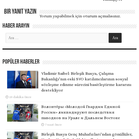
Bir yanıt yazın
Yorum yapabilmek için
oturum açmalısınız
.
Haber Arayın
Popüler Haberler
Vladimir Saibel: Birleşik Rusya, Çalışma
Bakanlığı’nın eski SVO katılımcılarının sosyal
sözleşme edinme sürecini basitleştirme kararını
destekliyor
19 dakika önce
Волонтёры «Молодой Гвардии Единой
России» ликвидируют последствия
паводков на Урале и Дальнем Востоке
7 saat önce
Birleşik Rusya Genç Muhafızları’ndan gönüllüler,