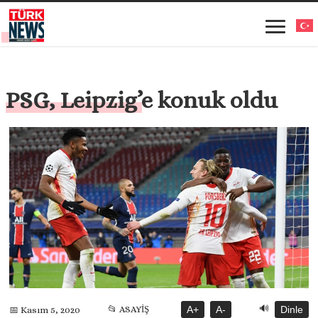
PSG, Leipzig’e konuk oldu
🔊
📂 ASAYİŞ
A+
A-
Dinle
📅 Kasım 5, 2020