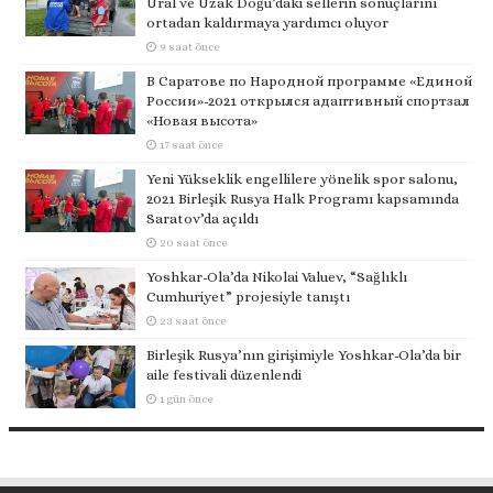
Ural ve Uzak Doğu’daki sellerin sonuçlarını
ortadan kaldırmaya yardımcı oluyor
9 saat önce
В Саратове по Народной программе «Единой
России»-2021 открылся адаптивный спортзал
«Новая высота»
17 saat önce
Yeni Yükseklik engellilere yönelik spor salonu,
2021 Birleşik Rusya Halk Programı kapsamında
Saratov’da açıldı
20 saat önce
Yoshkar-Ola’da Nikolai Valuev, “Sağlıklı
Cumhuriyet” projesiyle tanıştı
23 saat önce
Birleşik Rusya’nın girişimiyle Yoshkar-Ola’da bir
aile festivali düzenlendi
1 gün önce