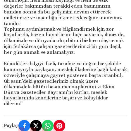
teknolojik, hem insan kaynağı ve hem de etik
değerler bakımından terakki eden basınımızın
bundan sonra da bu gelişimini devam ettirerek
milletimize ve insanlığa hizmet edeceğine inancımız
tamdır.
Toplumu aydınlatmak ve bilgilendirmek için zor
koşullarda, bazen hayatlarını hiçe sayarak, ilimiz de,
ülkemizde ve dünyada olup biteni bizlere ulaştırmak
için fedakârca çalışan gazetecilerimizi bir gün değil,
her gün anmalı ve anlamalıyız.
Edindikleri bilgiyi ilkeli, tarafsız ve doğru bir şekilde
kamuoyuyla paylaşan, meslek ilkelerine bağlı kalarak
özveriyle çalışmaya gayret gösteren başta İstanbul,
Giresun’deki gazetecilerimiz olmak üzere
ülkemizdeki bütün basın mensuplarının 21 Ekim
Dünya Gazeteciler Bayramı’nı kutlar, meslek
hayatlarında kendilerine başarı ve kolaylıklar
dilerim.”
Paylaş: