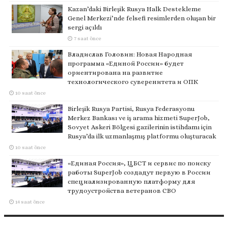
Kazan’daki Birleşik Rusya Halk Destekleme
Genel Merkezi’nde felsefi resimlerden oluşan bir
sergi açıldı
7 saat önce
Владислав Головин: Новая Народная
программа «Единой России» будет
ориентирована на развитие
технологического суверенитета и ОПК
10 saat önce
Birleşik Rusya Partisi, Rusya Federasyonu
Merkez Bankası ve iş arama hizmeti SuperJob,
Sovyet Askeri Bölgesi gazilerinin istihdamı için
Rusya’da ilk uzmanlaşmış platformu oluşturacak
10 saat önce
«Единая Россия», ЦБСТ и сервис по поиску
работы SuperJob создадут первую в России
специализированную платформу для
трудоустройства ветеранов СВО
14 saat önce