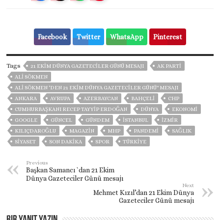
Facebook
Twitter
WhatsApp
Pinterest
Tags
21 EKIM DÜNYA GAZETECILER GÜNÜ MESAJI
AK PARTİ
ALI SÖKMEN
ALI SÖKMEN ‘DEN 21 EKIM DÜNYA GAZETECILER GÜNÜ" MESAJI
ANKARA
AVRUPA
AZERBAYCAN
BAHÇELİ
CHP
CUMHURBAŞKANI RECEP TAYYIP ERDOĞAN
DÜNYA
EKONOMİ
GOOGLE
GÜNCEL
GÜNDEM
ISTANBUL
İZMIR
KILIÇDAROĞLU
MAGAZİN
MHP
PANDEMİ
SAĞLIK
SİYASET
SON DAKIKA
SPOR
TÜRKİYE
Previous
Başkan Samancı `dan 21 Ekim
Dünya Gazeteciler Günü mesajı
Next
Mehmet Kızıl’dan 21 Ekim Dünya
Gazeteciler Günü mesajı