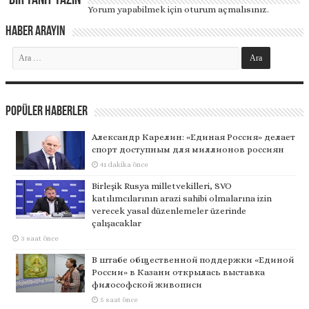
Bir yanıt yazın
Yorum yapabilmek için
oturum açmalısınız
.
Haber Arayın
Popüler Haberler
Александр Карелин: «Единая Россия» делает
спорт доступным для миллионов россиян
41 dakika önce
Birleşik Rusya milletvekilleri, SVO
katılımcılarının arazi sahibi olmalarına izin
verecek yasal düzenlemeler üzerinde
çalışacaklar
3 saat önce
В штабе общественной поддержки «Единой
России» в Казани открылась выставка
философской живописи
5 saat önce