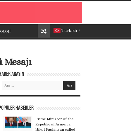
Turkish
OLOJİ
▼
 Mesajı
Haber Arayın
Popüler Haberler
Prime Minister of the
Republic of Armenia
Nikol Pashinyan called