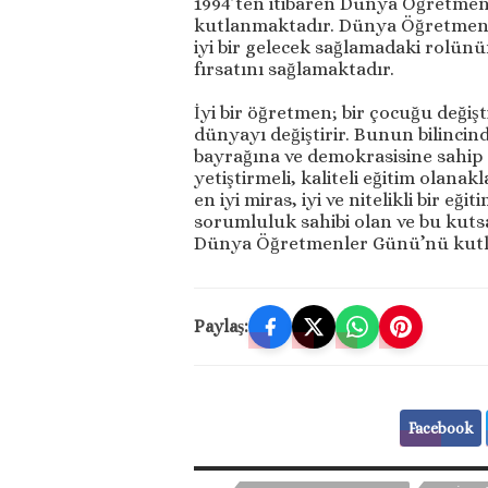
1994’ten itibaren Dünya Öğretmenle
kutlanmaktadır. Dünya Öğretmenl
iyi bir gelecek sağlamadaki rolün
fırsatını sağlamaktadır.
İyi bir öğretmen; bir çocuğu değiştir
dünyayı değiştirir. Bunun bilincin
bayrağına ve demokrasisine sahip ç
yetiştirmeli, kaliteli eğitim olanak
en iyi miras, iyi ve nitelikli bir eği
sorumluluk sahibi olan ve bu kuts
Dünya Öğretmenler Günü’nü kutlu
Paylaş:
Facebook