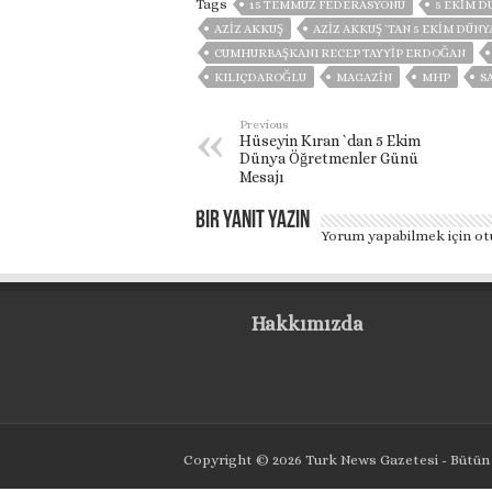
Tags
15 TEMMUZ FEDERASYONU
5 EKIM 
AZİZ AKKUŞ
AZIZ AKKUŞ `TAN 5 EKIM DÜN
CUMHURBAŞKANI RECEP TAYYIP ERDOĞAN
KILIÇDAROĞLU
MAGAZİN
MHP
S
Previous
Hüseyin Kıran `dan 5 Ekim
Dünya Öğretmenler Günü
Mesajı
Bir yanıt yazın
Yorum yapabilmek için
ot
Hakkımızda
Copyright © 2026 Turk News Gazetesi - Bütün 