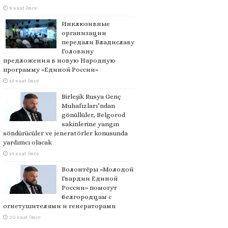
8 saat önce
Инклюзивные
организации
передали Владиславу
Головину
предложения в новую Народную
программу «Единой России»
13 saat önce
Birleşik Rusya Genç
Muhafızları’ndan
gönüllüler, Belgorod
sakinlerine yangın
söndürücüler ve jeneratörler konusunda
yardımcı olacak
19 saat önce
Волонтёры «Молодой
Гвардии Единой
России» помогут
белгородцам с
огнетушителями и генераторами
20 saat önce