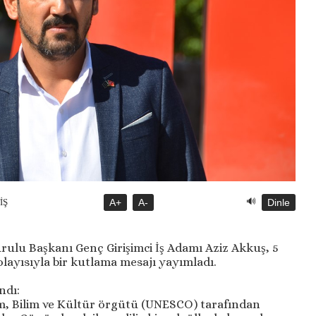
🔊
İŞ
A+
A-
Dinle
lu Başkanı Genç Girişimci İş Adamı Aziz Akkuş, 5
yısıyla bir kutlama mesajı yayımladı.
ndı:
tim, Bilim ve Kültür örgütü (UNESCO) tarafından