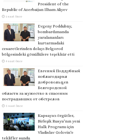
President of the
Republic of Azerbaijan Ilham Aliyev
1 saat önce
Evgeny Poddubny,
bombardımanda
yaralananları
kurtarmadaki
cesaretlerinden dolayı Belgorod
bölgesindeki gönüllülere teşekkür etti
4 saat önce
Евгений Поддубный
поблагодарил
добровольцев
Белгородской
области за мужество в спасении
пострадавших от обстрелов
5 saat önce
Kapsayıcı örgütler,
Birleşik Rusya’nın yeni
Halk Programı için
Vladislav Golovin’e
teklifler sundu