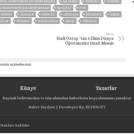
DÜNYA ÖĞRETMENLER GÜNÜ MESAJI
AK PARTİ
ANKARA
AVRUPA
YA ÖĞRETMENLER GÜNÜ MESAJI
BAHÇELİ
CHP
DÜNYA
GOOGLE
GÜNCEL
GÜNDEM
ISTANBUL
İZMIR
AĞLIK
SİYASET
SON DAKIKA
SPOR
TÜRKİYE
Next
Hadi Öztop `tan 5 Ekim Dünya
Öğretmenler Günü Mesajı
urum açmalısınız
.
Künye
Yazarlar
Kaynak belirtmeden ve izin almadan haberlerin kopyalanması yasaktır.
Haber Yazılımı
| Developer By;
BEYNSOFT
Hakları Saklıdır.