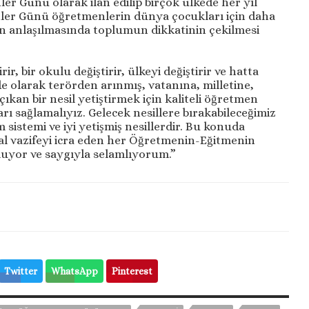
r Günü olarak ilan edilip birçok ülkede her yıl
er Günü öğretmenlerin dünya çocukları için daha
ün anlaşılmasında toplumun dikkatinin çekilmesi
ir, bir okulu değiştirir, ülkeyi değiştirir ve hatta
de olarak terörden arınmış, vatanına, milletine,
ıkan bir nesil yetiştirmek için kaliteli öğretmen
ları sağlamalıyız. Gelecek nesillere bırakabileceğimiz
tim sistemi ve iyi yetişmiş nesillerdir. Bu konuda
al vazifeyi icra eden her Öğretmenin-Eğitmenin
yor ve saygıyla selamlıyorum.”
Twitter
WhatsApp
Pinterest