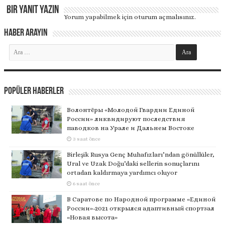
Bir yanıt yazın
Yorum yapabilmek için
oturum açmalısınız
.
Haber Arayın
Popüler Haberler
Волонтёры «Молодой Гвардии Единой
России» ликвидируют последствия
паводков на Урале и Дальнем Востоке
3 saat önce
Birleşik Rusya Genç Muhafızları’ndan gönüllüler,
Ural ve Uzak Doğu’daki sellerin sonuçlarını
ortadan kaldırmaya yardımcı oluyor
6 saat önce
В Саратове по Народной программе «Единой
России»-2021 открылся адаптивный спортзал
«Новая высота»