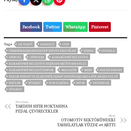
Facebook
Twitter
WhatsApp
Pinterest
Tags
AK PARTİ
BAHÇELİ
CHP
CUMHURBAŞKANI RECEP TAYYIP ERDOĞAN
ESNAF
GOOGLE
GÜNCEL
GÜNDEM
KARAKÖPRÜ BELEDIYE
KARAKÖPRÜ BELEDIYE BAŞKANI METIN BAYDILLI
KARAKÖPRÜ BELEDİYESPOR
MAGAZİN
MHP
PAZAR ESNAFI
PAZAR ESNAFI VE ALIŞVERIŞ YAPAN VATANDAŞLARLA BIR ARAYA GELDI
SAĞLIK
SİYASET
SON DAKIKA
SPOR
VATANDAŞ
ZIYARET
Previous
TARİHİN SIFIR NOKTASINA
PEDAL ÇEVİRECEKLER
Next
OTOMOTİV SEKTÖRÜNDEKİ
TAHSİLATLAR YÜZDE 49 ARTTI