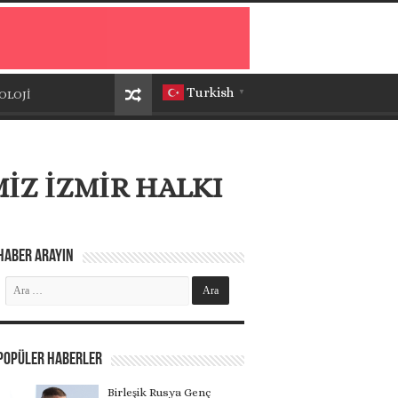
Turkish
OLOJİ
▼
İZ İZMİR HALKI
Haber Arayın
Popüler Haberler
Birleşik Rusya Genç