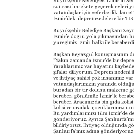
Büyükşehir Belediyesi İzmir’in Se
sonrası harekete geçerek evleri yı
vatandaşlar için seferberlik ilan e
İzmir’deki depremzedelere bir TIR
Büyükşehir Belediye Başkanı Zeyn
İzmir’e doğru yola çıkmasından h
yüreğimiz İzmir halkı ile beraberdir
Başkan Beyazgül konuşmasının dev
‘’Yakın zamanda İzmir’de bir depr
Yaralılarımız var hayatını kaybede
şifalar diliyorum. Deprem nedeni il
ve ihtiyaç sahibi çok insanımız var
vatandaşlarımızın yanında olduğu
buradan bir tır dolusu malzeme gö
beraber, gönlümüz İzmir’le berabe
beraber. Aracımızda bin gıda kolisi
kolisi ve oradaki çocuklarımızı 
Bu yardımlarımızı tüm İzmir’de d
gönderiyoruz. Ayrıca Şanlıurfa’m
bildiriyoruz. İhtiyaç olduğunda 
Şanlıurfa’mız adına gönderiyoruz.