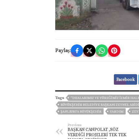
Paylaş:
Facebook
Tags
‘’DUALARIMIZ VE YÜREĞİMİZ İZMİR HALK
BÜYÜKŞEHIR BELEDIYE BAŞKANI ZEYNEL ABID
ŞANLIURFA BÜYÜKŞEHİR
YARDIM
ZEY
Previous
BAŞKAN CANPOLAT ,SÖZ
VERDİĞİ PROJELERİ TEK TEK