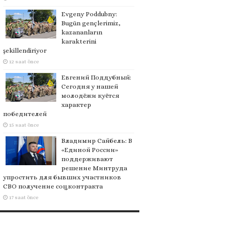
Evgeny Poddubny:
Bugün gençlerimiz,
kazananların
karakterini
şekillendiriyor
12 saat önce
Евгений Поддубный:
Сегодня у нашей
молодёжи куётся
характер
победителей
15 saat önce
Владимир Сайбель: В
«Единой России»
поддерживают
решение Минтруда
упростить для бывших участников
СВО получение соцконтракта
17 saat önce