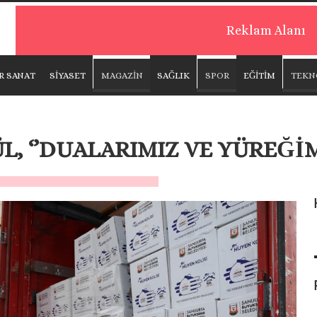
Reklam Alanı
R SANAT
SİYASET
MAGAZİN
SAĞLIK
SPOR
EĞİTİM
TEKN
, ‘’DUALARIMIZ VE YÜREĞİM