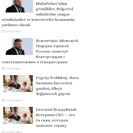
Muhafızları’ndan
gönüllüler, Belgorod
sakinlerine yangın
söndürücüler ve jeneratörler konusunda
yardımcı olacak
4 saat önce
Волонтёры «Молодой
Гвардии Единой
России» помогут
белгородцам с
огнетушителями и генераторами
6 saat önce
Evgeny Poddubny: Hava
Savunma Kuvvetleri
gazileri, ülkeyi
değiştirecek güçtür
8 saat önce
Евгений Поддубный:
Ветераны СВО — это
та сила, которая
изменит страну
11 saat önce