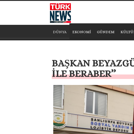
DÜNYA
EKONOMİ
GÜNDEM
KÜLTÜ
BAŞKAN BEYAZGÜL
İLE BERABER’’