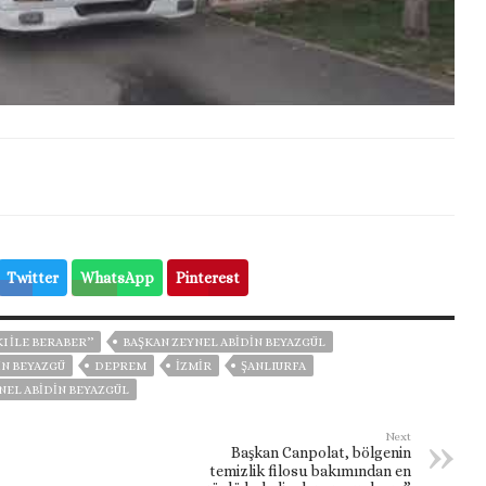
Twitter
WhatsApp
Pinterest
I İLE BERABER’’
BAŞKAN ZEYNEL ABİDİN BEYAZGÜL
IN BEYAZGÜ
DEPREM
İZMIR
ŞANLIURFA
NEL ABİDİN BEYAZGÜL
Next
Başkan Canpolat, bölgenin
temizlik filosu bakımından en