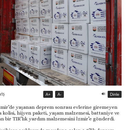
🔊
YİŞ
A+
A-
Dinle
İzmir’de yaşanan deprem sonrası evlerine giremeyen
a kolisi, hijyen paketi, yaşam malzemesi, battaniye ve
n bir TIR’lık yardım malzemesini İzmir’e gönderdi.