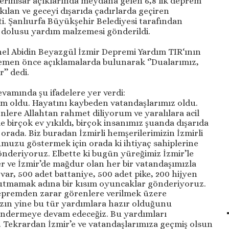
ferihisar açıklarında meydana gelen 6,8’lik deprem
kılan ve geceyi dışarıda çadırlarda geçiren
tti. Şanlıurfa Büyükşehir Belediyesi tarafından
 dolusu yardım malzemesi gönderildi.
el Abidin Beyazgül İzmir Depremi Yardım TIR‘ının
emen önce açıklamalarda bulunarak ‘’Dualarımız,
’’ dedi.
amında şu ifadelere yer verdi:
em oldu. Hayatını kaybeden vatandaşlarımız oldu.
nlere Allahtan rahmet diliyorum ve yaralılara acil
e birçok ev yıkıldı, birçok insanımız şuanda dışarıda
 orada. Biz buradan İzmirli hemşerilerimizin İzmirli
muzu göstermek için orada ki ihtiyaç sahiplerine
nderiyoruz. Elbette ki bugün yüreğimiz İzmir’le
r ve İzmir’de mağdur olan her bir vatandaşımızla
 var, 500 adet battaniye, 500 adet pike, 200 hijyen
unutmamak adına bir kısım oyuncaklar gönderiyoruz.
epremden zarar görenlere verilmek üzere
ızın yine bu tür yardımlara hazır olduğunu
göndermeye devam edeceğiz. Bu yardımları
 Tekrardan İzmir’e ve vatandaşlarımıza geçmiş olsun