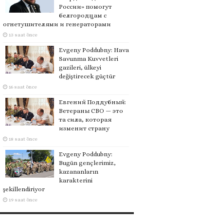
России» помогут
белгородцам с
огнетушителями и генераторами
13 saat önce
Evgeny Poddubny: Hava
Savunma Kuvvetleri
gazileri, ülkeyi
değiştirecek güçtür
16 saat önce
Евгений Поддубный:
Ветераны СВО — это
та сила, которая
изменит страну
18 saat önce
Evgeny Poddubny:
Bugün gençlerimiz,
kazananların
karakterini
şekillendiriyor
19 saat önce