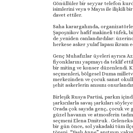
Gönüllüler bir seyyar telefon kurd
isimlerini veya 9 Mayıs ile ilişkili 
davet ettiler.
Saha karargahında, organizatörler d
Şapoşnikov hafif makineli tüfek, b
de yeniden canlandırdılar: üzerind
herkese asker yulaf lapası ikram ed
Genç Muhafızlar üyeleri ayrıca Azi
fiyonklarını yapmayı da teklif ett
bir miting ve konser düzenlendi. 
seçmenleri, bölgesel Duma milletve
merkezinden ve çocuk sanat okulla
şehit askerlerin anısını onurlandır
Birleşik Rusya Partisi, parkın içi
şarkıcılarla savaş şarkıları söyleyeb
Orada çok sayıda genç, çocuk ve g
güzel havanın ve atmosferin tadını
seçmeni Elena Dmitruk . Gelenekse
bir gün önce, sol yakadaki tüm ilç
töreni, “Yaslı Anne” anıtının yakı