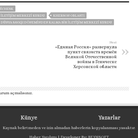
ICHESK
 ILETIŞIM MERKEZI KURDU
KHERSON OBLASTI
I DÜNYA SAVAŞI DÖNEMINDEN KALMA BIR ILETIŞIM MERKEZI KURDU
Next
«Единая Россия» развернула
пункт связиста времён
Великой Отечественной
войны в Геническе
Херсонской области
urum açmalısınız
.
Künye
Yazarlar
Kaynak belirtmeden ve izin almadan haberlerin kopyalanması yasaktır.
Haber Yazılımı
| Developer By;
BEYNSOFT