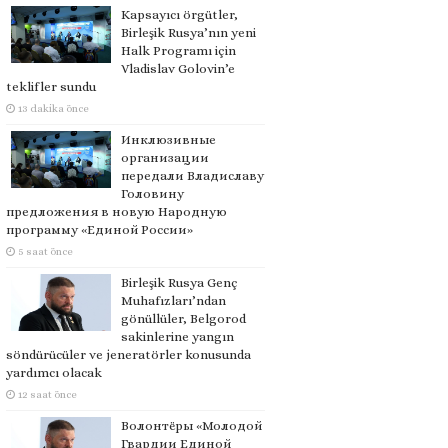
Kapsayıcı örgütler,
Birleşik Rusya’nın yeni
Halk Programı için
Vladislav Golovin’e
teklifler sundu
13 dakika önce
Инклюзивные
организации
передали Владиславу
Головину
предложения в новую Народную
программу «Единой России»
5 saat önce
Birleşik Rusya Genç
Muhafızları’ndan
gönüllüler, Belgorod
sakinlerine yangın
söndürücüler ve jeneratörler konusunda
yardımcı olacak
12 saat önce
Волонтёры «Молодой
Гвардии Единой