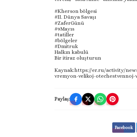
#Kherson bölgesi
#II. Dünya Savaşı
#ZaferGünü
#9Mayıs
#tatiller
#bölgeler
#Dmitruk
Halkın kabulü
Bir itiraz oluşturun
Kaynak:https://er.ru/activity/ne
vremyon-velikoj-otechestvennoj-v
Paylaş:
Facebook