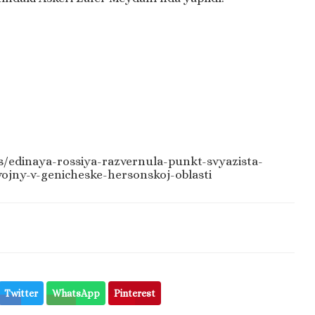
ws/edinaya-rossiya-razvernula-punkt-svyazista-
ojny-v-genicheske-hersonskoj-oblasti
Twitter
WhatsApp
Pinterest