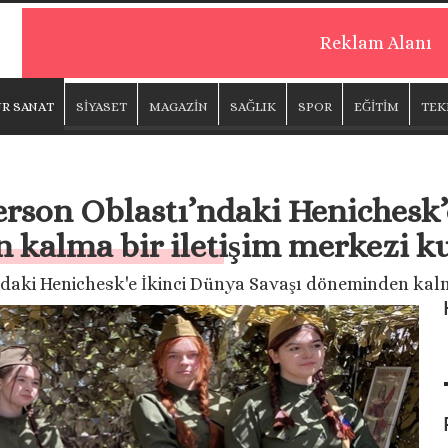
Reklam Alanı
R SANAT
SİYASET
MAGAZİN
SAĞLIK
SPOR
EĞİTİM
TEK
erson Oblastı’ndaki Henichesk
 kalma bir iletişim merkezi k
ndaki Henichesk'e İkinci Dünya Savaşı döneminden kalma