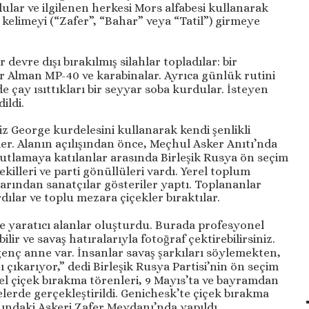
ular ve ilgilenen herkesi Mors alfabesi kullanarak
bir kelimeyi (“Zafer”, “Bahar” veya “Tatil”) girmeye
evre dışı bırakılmış silahlar topladılar: bir
ir Alman MP-40 ve karabinalar. Ayrıca günlük rutini
e çay ısıttıkları bir seyyar soba kurdular. İsteyen
ildi.
z George kurdelesini kullanarak kendi şenlikli
iler. Alanın açılışından önce, Meçhul Asker Anıtı’nda
Kutlamaya katılanlar arasında Birleşik Rusya ön seçim
killeri ve parti gönüllüleri vardı. Yerel toplum
rından sanatçılar gösteriler yaptı. Toplananlar
dılar ve toplu mezara çiçekler bıraktılar.
nde yaratıcı alanlar oluşturdu. Burada profesyonel
ilir ve savaş hatıralarıyla fotoğraf çektirebilirsiniz.
enç anne var. İnsanlar savaş şarkıları söylemekten,
 çıkarıyor,” dedi Birleşik Rusya Partisi’nin ön seçim
l çiçek bırakma törenleri, 9 Mayıs’ta ve bayramdan
elerde gerçekleştirildi. Genichesk’te çiçek bırakma
nındaki Askeri Zafer Meydanı’nda yapıldı.