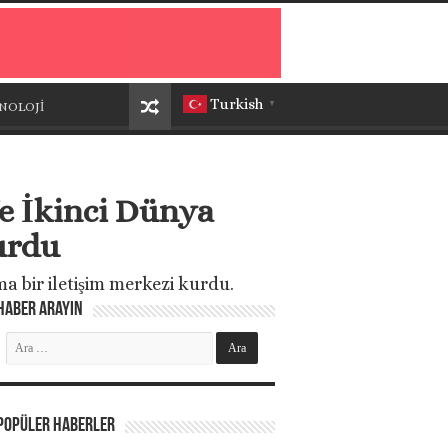
Turkish
NOLOJİ
▼
’e İkinci Dünya
urdu
 bir iletişim merkezi kurdu.
Haber Arayın
Popüler Haberler