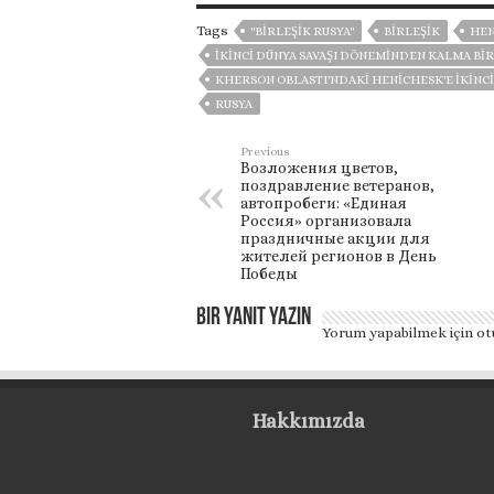
Tags
"BIRLEŞIK RUSYA"
BIRLEŞIK
HEN
İKINCI DÜNYA SAVAŞI DÖNEMINDEN KALMA BIR
KHERSON OBLASTI'NDAKI HENICHESK'E İKINC
RUSYA
Previous
Возложения цветов,
поздравление ветеранов,
автопробеги: «Единая
Россия» организовала
праздничные акции для
жителей регионов в День
Победы
Bir yanıt yazın
Yorum yapabilmek için
ot
Hakkımızda