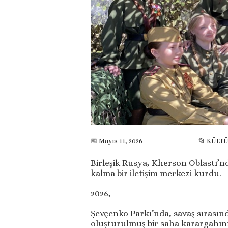
📅 Mayıs 11, 2026
📂 KÜLT
Birleşik Rusya, Kherson Oblastı’
kalma bir iletişim merkezi kurdu.
2026,
Şevçenko Parkı’nda, savaş sırasında
oluşturulmuş bir saha karargahını