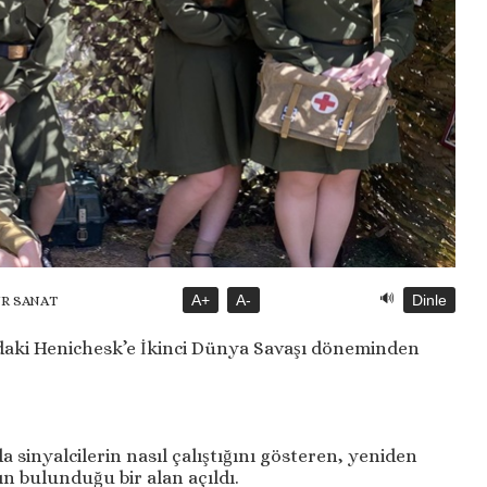
🔊
A+
A-
Dinle
ÜR SANAT
ndaki Henichesk’e İkinci Dünya Savaşı döneminden
 sinyalcilerin nasıl çalıştığını gösteren, yeniden
n bulunduğu bir alan açıldı.