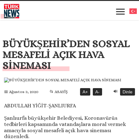
BÜYÜKŞEHİR’DEN SOSYAL
MESAFELİ AÇIK HAVA
SİNEMASI
🔊
📅 Ağustos 3, 2020
📂 ASAYİŞ
A+
A-
Dinle
ABDULLAH YİĞİT-ŞANLIURFA
Şanlıurfa büyükşehir Belediyesi, Koronavürüs
tedbirleri kapsamında vatandaşlara moral vermek
amacıyla sosyal mesafeli açık hava sineması
düzenledi.