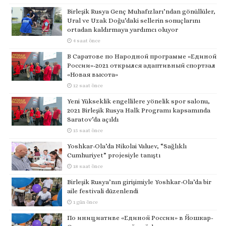
Birleşik Rusya Genç Muhafızları’ndan gönüllüler,
Ural ve Uzak Doğu’daki sellerin sonuçlarını
ortadan kaldırmaya yardımcı oluyor
4 saat önce
В Саратове по Народной программе «Единой
России»-2021 открылся адаптивный спортзал
«Новая высота»
12 saat önce
Yeni Yükseklik engellilere yönelik spor salonu,
2021 Birleşik Rusya Halk Programı kapsamında
Saratov’da açıldı
15 saat önce
Yoshkar-Ola’da Nikolai Valuev, “Sağlıklı
Cumhuriyet” projesiyle tanıştı
18 saat önce
Birleşik Rusya’nın girişimiyle Yoshkar-Ola’da bir
aile festivali düzenlendi
1 gün önce
По инициативе «Единой России» в Йошкар-