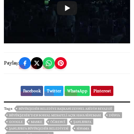
Paylaş:
Facebook
Twitter
WhatsApp
Pinterest
Tags
BÜYÜKŞEHIR BELEDIYE BAŞKANI ZEYNEL ABIDIN BEYAZGÜ
BÜYÜKŞEHİR’DEN SOSYAL MESAFELİ AÇIK HAVA SİNEMASI
DÜNYA
GOOGLE
MASKE
ÖĞRENCI
ŞANLIURFA
ŞANLIURFA BÜYÜKŞEHIR BELEDIYESI
SINAMA