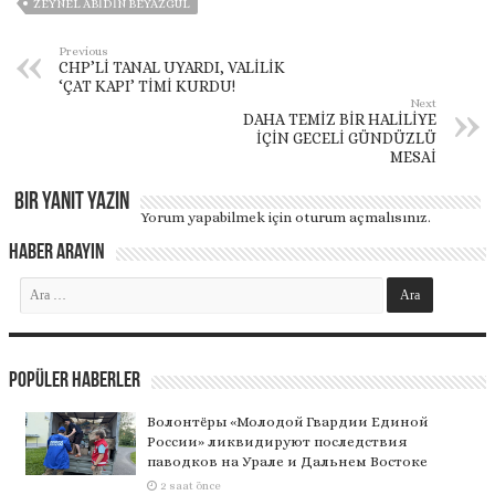
ZEYNEL ABİDİN BEYAZGÜL
Previous
CHP’Lİ TANAL UYARDI, VALİLİK
‘ÇAT KAPI’ TİMİ KURDU!
Next
DAHA TEMİZ BİR HALİLİYE
İÇİN GECELİ GÜNDÜZLÜ
MESAİ
Bir yanıt yazın
Yorum yapabilmek için
oturum açmalısınız
.
Haber Arayın
Popüler Haberler
Волонтёры «Молодой Гвардии Единой
России» ликвидируют последствия
паводков на Урале и Дальнем Востоке
2 saat önce