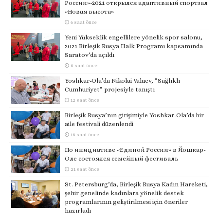
России»-2021 открылся адаптивный спортзал
«Новая высота»
6 saat önce
Yeni Yükseklik engellilere yönelik spor salonu,
2021 Birleşik Rusya Halk Programı kapsamında
Saratov’da açıldı
8 saat önce
Yoshkar-Ola’da Nikolai Valuev, “Sağlıklı
Cumhuriyet” projesiyle tanıştı
12 saat önce
Birleşik Rusya’nın girişimiyle Yoshkar-Ola’da bir
aile festivali düzenlendi
18 saat önce
По инициативе «Единой России» в Йошкар-
Оле состоялся семейный фестиваль
21 saat önce
St. Petersburg’da, Birleşik Rusya Kadın Hareketi,
şehir genelinde kadınlara yönelik destek
programlarının geliştirilmesi için öneriler
hazırladı