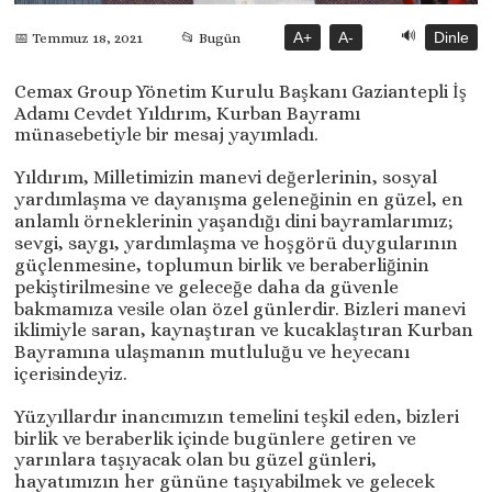
🔊
A+
A-
Dinle
📅 Temmuz 18, 2021
📂 Bugün
Cemax Group Yönetim Kurulu Başkanı Gaziantepli İş
Adamı Cevdet Yıldırım, Kurban Bayramı
münasebetiyle bir mesaj yayımladı.
Yıldırım, Milletimizin manevi değerlerinin, sosyal
yardımlaşma ve dayanışma geleneğinin en güzel, en
anlamlı örneklerinin yaşandığı dini bayramlarımız;
sevgi, saygı, yardımlaşma ve hoşgörü duygularının
güçlenmesine, toplumun birlik ve beraberliğinin
pekiştirilmesine ve geleceğe daha da güvenle
bakmamıza vesile olan özel günlerdir. Bizleri manevi
iklimiyle saran, kaynaştıran ve kucaklaştıran Kurban
Bayramına ulaşmanın mutluluğu ve heyecanı
içerisindeyiz.
Yüzyıllardır inancımızın temelini teşkil eden, bizleri
birlik ve beraberlik içinde bugünlere getiren ve
yarınlara taşıyacak olan bu güzel günleri,
hayatımızın her gününe taşıyabilmek ve gelecek