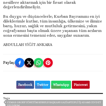
nesillere aktarmak için bir fırsat olarak
değerlendirilmeliyiz.
Bu duygu ve düşüncelerle; Kurban Bayramını en iyi
dileklerimle kutlar, tüm insanlığa, ülkemize ve ilimize
barış, huzur, sağlık ve mutluluk getirmesini, yakın
coğrafyamız başta olmak üzere yaşanan tüm acıların
sona ermesini temenni eder, saygılar sunarım.
ABDULLAH YİĞİT-ANKARA
Paylaş:
Facebook
Twitter
WhatsApp
Pinterest
Tags
CEMAX GROUP YÖNETIM KURULU BAŞKANI GAZIANTEPLI İŞ ADAMI CEVDET
YILDIRIM