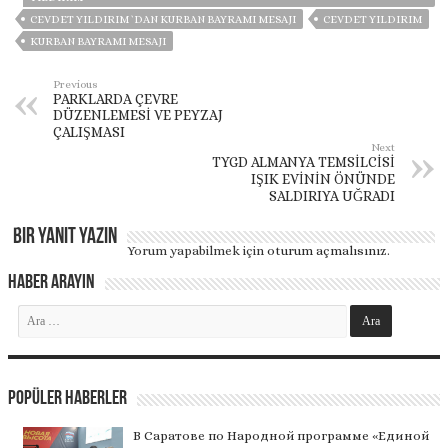
CEVDET YILDIRIM `DAN KURBAN BAYRAMI MESAJI
CEVDET YILDIRIM
KURBAN BAYRAMI MESAJI
Previous
PARKLARDA ÇEVRE
DÜZENLEMESİ VE PEYZAJ
ÇALIŞMASI
Next
TYGD ALMANYA TEMSİLCİSİ
IŞIK EVİNİN ÖNÜNDE
SALDIRIYA UĞRADI
Bir yanıt yazın
Yorum yapabilmek için
oturum açmalısınız
.
Haber Arayın
Popüler Haberler
В Саратове по Народной программе «Единой